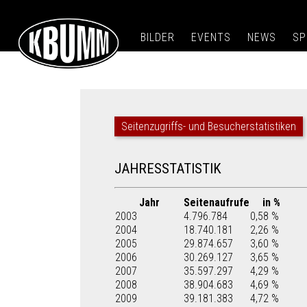
BILDER
EVENTS
NEWS
SP
Seitenzugriffs- und Besucherstatistiken
JAHRESSTATISTIK
Jahr
Seitenaufrufe
in %
2003
4.796.784
0,58 %
2004
18.740.181
2,26 %
2005
29.874.657
3,60 %
2006
30.269.127
3,65 %
2007
35.597.297
4,29 %
2008
38.904.683
4,69 %
2009
39.181.383
4,72 %