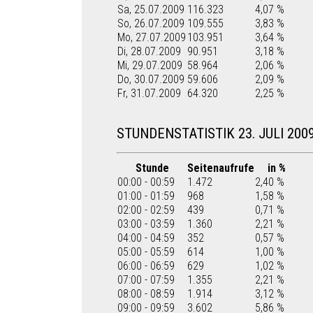
Sa, 25.07.2009
116.323
4,07 %
So, 26.07.2009
109.555
3,83 %
Mo, 27.07.2009
103.951
3,64 %
Di, 28.07.2009
90.951
3,18 %
Mi, 29.07.2009
58.964
2,06 %
Do, 30.07.2009
59.606
2,09 %
Fr, 31.07.2009
64.320
2,25 %
STUNDENSTATISTIK 23. JULI 200
Stunde
Seitenaufrufe
in %
00:00 - 00:59
1.472
2,40 %
01:00 - 01:59
968
1,58 %
02:00 - 02:59
439
0,71 %
03:00 - 03:59
1.360
2,21 %
04:00 - 04:59
352
0,57 %
05:00 - 05:59
614
1,00 %
06:00 - 06:59
629
1,02 %
07:00 - 07:59
1.355
2,21 %
08:00 - 08:59
1.914
3,12 %
09:00 - 09:59
3.602
5,86 %