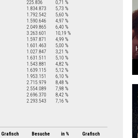
225.836
0,71 %
1.834.873
5,73 %
1.792.542
5,60 %
1.590.646
4,97 %
2.049.865
6,40 %
3.263.601
10,19 %
1.597.871
4,99 %
1.601.463
5,00 %
1.027.847
3,21 %
1.631.511
5,10 %
1.543.881
4,82 %
1.639.115
5,12 %
1.953.151
6,10 %
2.715.979
8,48 %
2.554.089
7,98 %
2.696.370
8,42 %
2.293.543
7,16 %
Grafisch
Besuche
in %
Grafisch