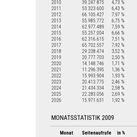
2010
39.247.875
4,73 %
2011
53.323.600
6,43 %
2012
66.105.427
7,97 %
2013
55.985.772
6,75 %
2014
62.977.489
7,59 %
2015
55.257.004
6,66 %
2016
62.316.615
7,51 %
2017
65.702.557
7,92 %
2018
29.238.474
3,52 %
2019
20.777.703
2,50 %
2020
14.148.746
1,71 %
2021
11.296.395
1,36 %
2022
15.993.904
1,93 %
2023
20.413.775
2,46 %
2024
21.434.334
2,58 %
2025
22.283.056
2,69 %
2026
15.971.631
1,92 %
MONATSSTATISTIK 2009
Monat
Seitenaufrufe
in %