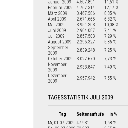
Januar 2009
4.507.891
11,51 %
Februar 2009
4.767.314
12,17 %
März 2009
3.467.586
8,85 %
April 2009
2.671.665
6,82 %
Mai 2009
3.951.303
10,08 %
Juni 2009
2.904.087
7,41 %
Juli 2009
2.857.503
7,29 %
August 2009
2.295.327
5,86 %
September
2.839.248
7,25 %
2009
Oktober 2009
3.027.670
7,73 %
November
2.933.847
7,49 %
2009
Dezember
2.957.942
7,55 %
2009
TAGESSTATISTIK JULI 2009
Tag
Seitenaufrufe
in %
Mi, 01.07.2009
47.931
1,68 %