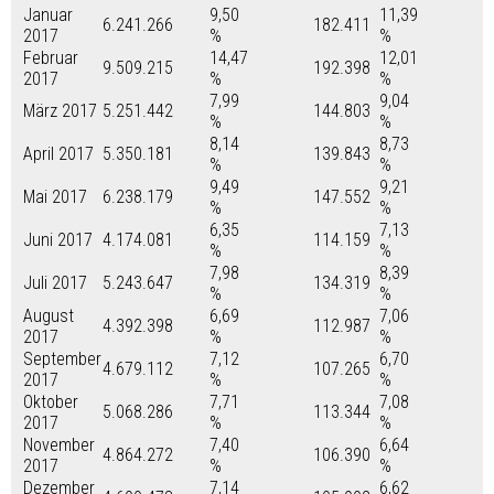
Januar
9,50
11,39
6.241.266
182.411
2017
%
%
Februar
14,47
12,01
9.509.215
192.398
2017
%
%
7,99
9,04
März 2017
5.251.442
144.803
%
%
8,14
8,73
April 2017
5.350.181
139.843
%
%
9,49
9,21
Mai 2017
6.238.179
147.552
%
%
6,35
7,13
Juni 2017
4.174.081
114.159
%
%
7,98
8,39
Juli 2017
5.243.647
134.319
%
%
August
6,69
7,06
4.392.398
112.987
2017
%
%
September
7,12
6,70
4.679.112
107.265
2017
%
%
Oktober
7,71
7,08
5.068.286
113.344
2017
%
%
November
7,40
6,64
4.864.272
106.390
2017
%
%
Dezember
7,14
6,62