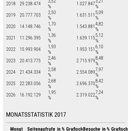
3,52
3,21
2018
29.238.474
1.027.847
%
%
2,50
5,09
2019
20.777.703
1.631.511
%
%
1,70
4,82
2020
14.148.746
1.543.881
%
%
1,36
5,12
2021
11.296.395
1.639.115
%
%
1,93
6,10
2022
15.993.904
1.953.151
%
%
2,46
8,48
2023
20.413.775
2.715.979
%
%
2,58
7,97
2024
21.434.334
2.554.089
%
%
2,68
8,42
2025
22.283.056
2.696.370
%
%
1,95
7,24
2026
16.192.129
2.319.022
%
%
MONATSSTATISTIK 2017
Monat
Seitenaufrufe
in %
Grafisch
Besuche
in %
Grafisch