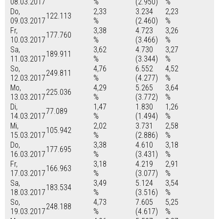
08.03.2017
%
(2.950)
%
Do,
2,33
3.234
2,23
122.113
09.03.2017
%
(2.460)
%
Fr,
3,38
4.723
3,26
177.760
10.03.2017
%
(3.466)
%
Sa,
3,62
4.730
3,27
189.911
11.03.2017
%
(3.344)
%
So,
4,76
6.552
4,52
249.811
12.03.2017
%
(4.277)
%
Mo,
4,29
5.265
3,64
225.036
13.03.2017
%
(3.772)
%
Di,
1,47
1.830
1,26
77.089
14.03.2017
%
(1.494)
%
Mi,
2,02
3.731
2,58
105.942
15.03.2017
%
(2.886)
%
Do,
3,38
4.610
3,18
177.695
16.03.2017
%
(3.431)
%
Fr,
3,18
4.219
2,91
166.963
17.03.2017
%
(3.077)
%
Sa,
3,49
5.124
3,54
183.534
18.03.2017
%
(3.516)
%
So,
4,73
7.605
5,25
248.188
19.03.2017
%
(4.617)
%