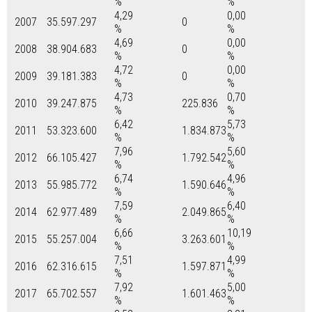
%
%
4,29
0,00
2007
35.597.297
0
%
%
4,69
0,00
2008
38.904.683
0
%
%
4,72
0,00
2009
39.181.383
0
%
%
4,73
0,70
2010
39.247.875
225.836
%
%
6,42
5,73
2011
53.323.600
1.834.873
%
%
7,96
5,60
2012
66.105.427
1.792.542
%
%
6,74
4,96
2013
55.985.772
1.590.646
%
%
7,59
6,40
2014
62.977.489
2.049.865
%
%
6,66
10,19
2015
55.257.004
3.263.601
%
%
7,51
4,99
2016
62.316.615
1.597.871
%
%
7,92
5,00
2017
65.702.557
1.601.463
%
%