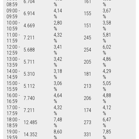
6.704
161
08:59
%
%
09:00 -
4,14
3,67
6.914
155
09:59
%
%
10:00 -
2,80
3,58
4.669
151
10:59
%
%
11:00 -
4,32
5,81
7.211
245
11:59
%
%
12:00 -
3,41
6,02
5.688
254
12:59
%
%
13:00 -
3,42
4,86
5.711
205
13:59
%
%
14:00 -
3,18
4,29
5.310
181
14:59
%
%
15:00 -
3,06
5,05
5.112
213
15:59
%
%
16:00 -
4,64
4,88
7.740
206
16:59
%
%
17:00 -
4,32
4,12
7.211
174
17:59
%
%
18:00 -
7,48
6,47
12.485
273
18:59
%
%
19:00 -
8,60
7,85
14.352
331
19:59
%
%