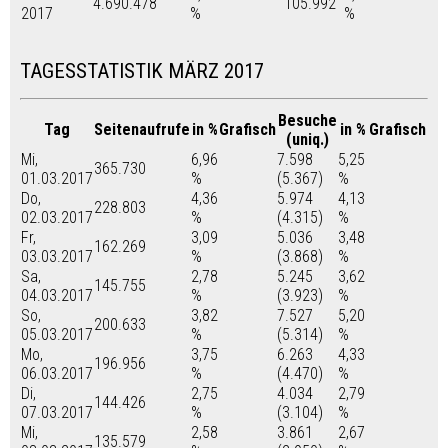
4.690.478
105.992
2017
%
%
TAGESSTATISTIK MÄRZ 2017
Besuche
Tag
Seitenaufrufe
in %
Grafisch
in %
Grafisch
(uniq.)
Mi,
6,96
7.598
5,25
365.730
01.03.2017
%
(5.367)
%
Do,
4,36
5.974
4,13
228.803
02.03.2017
%
(4.315)
%
Fr,
3,09
5.036
3,48
162.269
03.03.2017
%
(3.868)
%
Sa,
2,78
5.245
3,62
145.755
04.03.2017
%
(3.923)
%
So,
3,82
7.527
5,20
200.633
05.03.2017
%
(5.314)
%
Mo,
3,75
6.263
4,33
196.956
06.03.2017
%
(4.470)
%
Di,
2,75
4.034
2,79
144.426
07.03.2017
%
(3.104)
%
Mi,
2,58
3.861
2,67
135.579