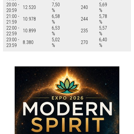
20:00 -
7,50
5,69
12.520
240
20:59
%
%
21:00 -
6,58
5,78
10.978
244
21:59
%
%
22:00 -
6,53
5,57
10.899
235
22:59
%
%
23:00 -
5,02
6,40
8.380
270
23:59
%
%