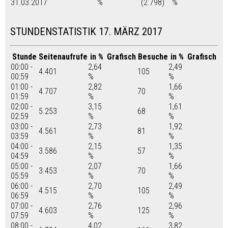
31.03.2017
%
(2.798)
%
STUNDENSTATISTIK 17. MÄRZ 2017
Stunde
Seitenaufrufe
in %
Grafisch
Besuche
in %
Grafisch
00:00 -
2,64
2,49
4.401
105
00:59
%
%
01:00 -
2,82
1,66
4.707
70
01:59
%
%
02:00 -
3,15
1,61
5.253
68
02:59
%
%
03:00 -
2,73
1,92
4.561
81
03:59
%
%
04:00 -
2,15
1,35
3.586
57
04:59
%
%
05:00 -
2,07
1,66
3.453
70
05:59
%
%
06:00 -
2,70
2,49
4.515
105
06:59
%
%
07:00 -
2,76
2,96
4.603
125
07:59
%
%
08:00 -
4,02
3,82