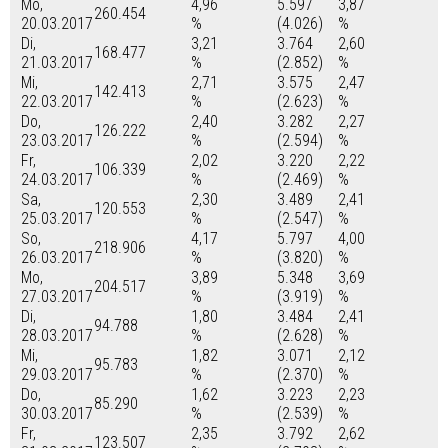
Mo,
4,96
5.597
3,87
260.454
20.03.2017
%
(4.026)
%
Di,
3,21
3.764
2,60
168.477
21.03.2017
%
(2.852)
%
Mi,
2,71
3.575
2,47
142.413
22.03.2017
%
(2.623)
%
Do,
2,40
3.282
2,27
126.222
23.03.2017
%
(2.594)
%
Fr,
2,02
3.220
2,22
106.339
24.03.2017
%
(2.469)
%
Sa,
2,30
3.489
2,41
120.553
25.03.2017
%
(2.547)
%
So,
4,17
5.797
4,00
218.906
26.03.2017
%
(3.820)
%
Mo,
3,89
5.348
3,69
204.517
27.03.2017
%
(3.919)
%
Di,
1,80
3.484
2,41
94.788
28.03.2017
%
(2.628)
%
Mi,
1,82
3.071
2,12
95.783
29.03.2017
%
(2.370)
%
Do,
1,62
3.223
2,23
85.290
30.03.2017
%
(2.539)
%
Fr,
2,35
3.792
2,62
123.507