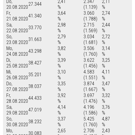
Do,
2,41
2.347
2,11
27.344
20.08.2020
%
(1.139)
%
Fr,
3,64
3.060
2,74
41.340
21.08.2020
%
(1.788)
%
Sa,
2,98
2.715
2,44
33.770
22.08.2020
%
(1.569)
%
So,
2,79
3.034
2,72
31.663
23.08.2020
%
(1.681)
%
Mo,
3,82
3.506
3,14
43.298
24.08.2020
%
(1.760)
%
Di,
3,39
3.622
3,25
38.427
25.08.2020
%
(1.456)
%
Mi,
3,10
4.583
4,11
35.201
26.08.2020
%
(1.551)
%
Do,
3,35
3.874
3,47
38.037
27.08.2020
%
(1.667)
%
Fr,
3,92
3.697
3,32
44.433
28.08.2020
%
(1.476)
%
Sa,
4,14
4.196
3,76
47.019
29.08.2020
%
(1.586)
%
So,
3,37
5.425
4,87
38.232
30.08.2020
%
(1.760)
%
Mo,
2,65
2.706
2,43
30.083