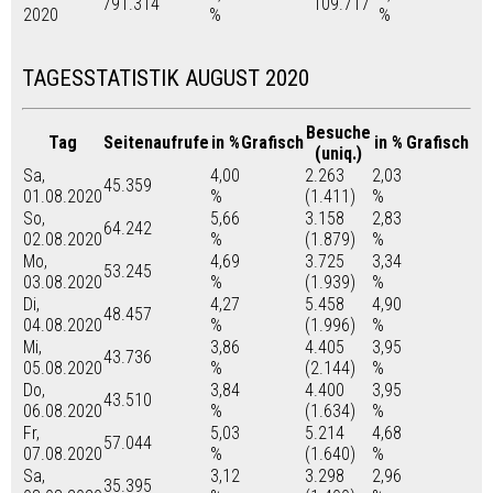
791.314
109.717
2020
%
%
TAGESSTATISTIK AUGUST 2020
Besuche
Tag
Seitenaufrufe
in %
Grafisch
in %
Grafisch
(uniq.)
Sa,
4,00
2.263
2,03
45.359
01.08.2020
%
(1.411)
%
So,
5,66
3.158
2,83
64.242
02.08.2020
%
(1.879)
%
Mo,
4,69
3.725
3,34
53.245
03.08.2020
%
(1.939)
%
Di,
4,27
5.458
4,90
48.457
04.08.2020
%
(1.996)
%
Mi,
3,86
4.405
3,95
43.736
05.08.2020
%
(2.144)
%
Do,
3,84
4.400
3,95
43.510
06.08.2020
%
(1.634)
%
Fr,
5,03
5.214
4,68
57.044
07.08.2020
%
(1.640)
%
Sa,
3,12
3.298
2,96
35.395