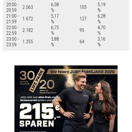
20:00 -
6,38
5,19
2.063
105
20:59
%
%
21:00 -
5,17
6,28
1.672
127
21:59
%
%
22:00 -
6,75
4,70
2.182
95
22:59
%
%
23:00 -
3,88
3,16
1.255
64
23:59
%
%