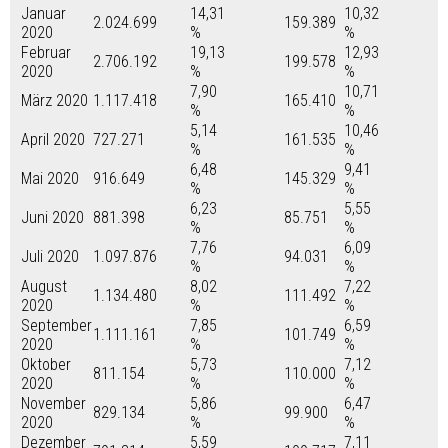
Januar
14,31
10,32
2.024.699
159.389
2020
%
%
Februar
19,13
12,93
2.706.192
199.578
2020
%
%
7,90
10,71
März 2020
1.117.418
165.410
%
%
5,14
10,46
April 2020
727.271
161.535
%
%
6,48
9,41
Mai 2020
916.649
145.329
%
%
6,23
5,55
Juni 2020
881.398
85.751
%
%
7,76
6,09
Juli 2020
1.097.876
94.031
%
%
August
8,02
7,22
1.134.480
111.492
2020
%
%
September
7,85
6,59
1.111.161
101.749
2020
%
%
Oktober
5,73
7,12
811.154
110.000
2020
%
%
November
5,86
6,47
829.134
99.900
2020
%
%
Dezember
5,59
7,11