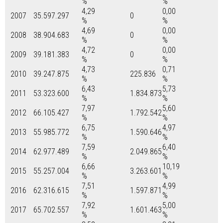
%
%
4,29
0,00
2007
35.597.297
0
%
%
4,69
0,00
2008
38.904.683
0
%
%
4,72
0,00
2009
39.181.383
0
%
%
4,73
0,71
2010
39.247.875
225.836
%
%
6,43
5,73
2011
53.323.600
1.834.873
%
%
7,97
5,60
2012
66.105.427
1.792.542
%
%
6,75
4,97
2013
55.985.772
1.590.646
%
%
7,59
6,40
2014
62.977.489
2.049.865
%
%
6,66
10,19
2015
55.257.004
3.263.601
%
%
7,51
4,99
2016
62.316.615
1.597.871
%
%
7,92
5,00
2017
65.702.557
1.601.463
%
%