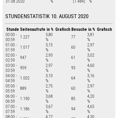
31.08.2020
%
(1.484)
%
STUNDENSTATISTIK 10. AUGUST 2020
Stunde
Seitenaufrufe
in %
Grafisch
Besuche
in %
Grafisch
00:00 -
3,80
3,81
1.227
77
00:59
%
%
01:00 -
3,15
2,97
1.017
60
01:59
%
%
02:00 -
2,93
3,02
947
61
02:59
%
%
03:00 -
2,97
4,60
959
93
03:59
%
%
04:00 -
3,10
3,16
1.002
64
04:59
%
%
05:00 -
2,75
2,97
889
60
05:59
%
%
06:00 -
3,68
4,20
1.190
85
06:59
%
%
07:00 -
3,67
4,65
1.186
94
07:59
%
%
08:00 -
4,72
4,30