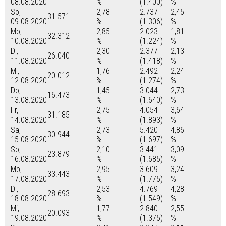
08.08.2020
%
(1.400)
%
So,
2,78
2.737
2,45
31.571
09.08.2020
%
(1.306)
%
Mo,
2,85
2.023
1,81
32.312
10.08.2020
%
(1.224)
%
Di,
2,30
2.377
2,13
26.040
11.08.2020
%
(1.418)
%
Mi,
1,76
2.492
2,24
20.012
12.08.2020
%
(1.274)
%
Do,
1,45
3.044
2,73
16.473
13.08.2020
%
(1.640)
%
Fr,
2,75
4.054
3,64
31.185
14.08.2020
%
(1.893)
%
Sa,
2,73
5.420
4,86
30.944
15.08.2020
%
(1.697)
%
So,
2,10
3.441
3,09
23.879
16.08.2020
%
(1.685)
%
Mo,
2,95
3.609
3,24
33.443
17.08.2020
%
(1.775)
%
Di,
2,53
4.769
4,28
28.693
18.08.2020
%
(1.549)
%
Mi,
1,77
2.840
2,55
20.093
19.08.2020
%
(1.375)
%