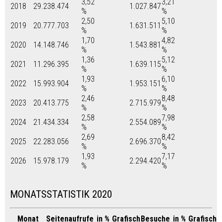
3,52
3,21
2018
29.238.474
1.027.847
%
%
2,50
5,10
2019
20.777.703
1.631.511
%
%
1,70
4,82
2020
14.148.746
1.543.881
%
%
1,36
5,12
2021
11.296.395
1.639.115
%
%
1,93
6,10
2022
15.993.904
1.953.151
%
%
2,46
8,48
2023
20.413.775
2.715.979
%
%
2,58
7,98
2024
21.434.334
2.554.089
%
%
2,69
8,42
2025
22.283.056
2.696.370
%
%
1,93
7,17
2026
15.978.179
2.294.420
%
%
MONATSSTATISTIK 2020
Monat
Seitenaufrufe
in %
Grafisch
Besuche
in %
Grafisch