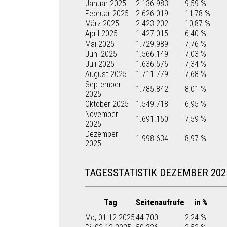
Januar 2025
2.136.983
9,59 %
Februar 2025
2.626.019
11,78 %
März 2025
2.423.202
10,87 %
April 2025
1.427.015
6,40 %
Mai 2025
1.729.989
7,76 %
Juni 2025
1.566.149
7,03 %
Juli 2025
1.636.576
7,34 %
August 2025
1.711.779
7,68 %
September
1.785.842
8,01 %
2025
Oktober 2025
1.549.718
6,95 %
November
1.691.150
7,59 %
2025
Dezember
1.998.634
8,97 %
2025
TAGESSTATISTIK DEZEMBER 202
Tag
Seitenaufrufe
in %
Mo, 01.12.2025
44.700
2,24 %