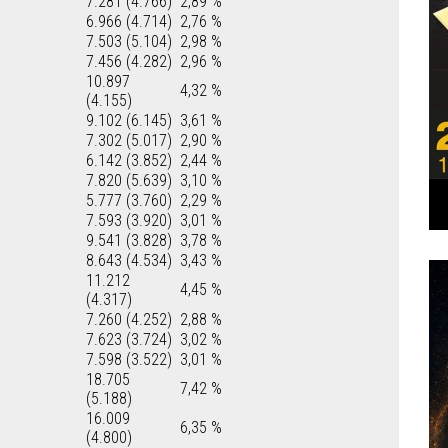
7.281 (4.766)
2,89 %
6.966 (4.714)
2,76 %
7.503 (5.104)
2,98 %
7.456 (4.282)
2,96 %
10.897
4,32 %
(4.155)
9.102 (6.145)
3,61 %
7.302 (5.017)
2,90 %
6.142 (3.852)
2,44 %
7.820 (5.639)
3,10 %
5.777 (3.760)
2,29 %
7.593 (3.920)
3,01 %
9.541 (3.828)
3,78 %
8.643 (4.534)
3,43 %
11.212
4,45 %
(4.317)
7.260 (4.252)
2,88 %
7.623 (3.724)
3,02 %
7.598 (3.522)
3,01 %
18.705
7,42 %
(5.188)
16.009
6,35 %
(4.800)