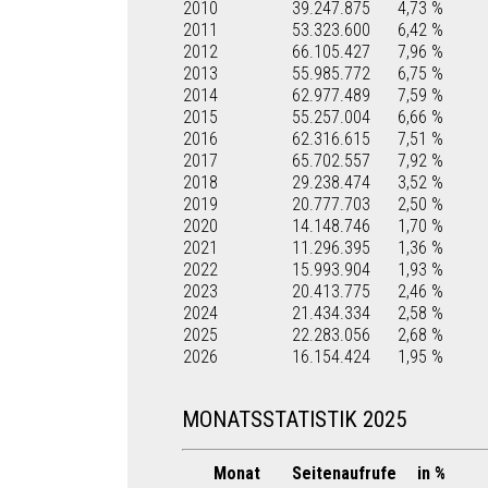
2010
39.247.875
4,73 %
2011
53.323.600
6,42 %
2012
66.105.427
7,96 %
2013
55.985.772
6,75 %
2014
62.977.489
7,59 %
2015
55.257.004
6,66 %
2016
62.316.615
7,51 %
2017
65.702.557
7,92 %
2018
29.238.474
3,52 %
2019
20.777.703
2,50 %
2020
14.148.746
1,70 %
2021
11.296.395
1,36 %
2022
15.993.904
1,93 %
2023
20.413.775
2,46 %
2024
21.434.334
2,58 %
2025
22.283.056
2,68 %
2026
16.154.424
1,95 %
MONATSSTATISTIK 2025
Monat
Seitenaufrufe
in %