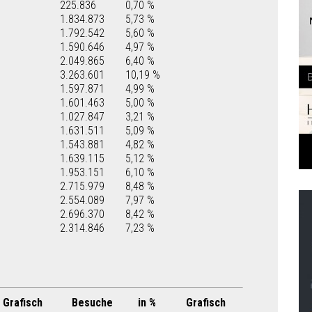
225.836
0,70 %
1.834.873
5,73 %
1.792.542
5,60 %
1.590.646
4,97 %
2.049.865
6,40 %
3.263.601
10,19 %
1.597.871
4,99 %
1.601.463
5,00 %
1.027.847
3,21 %
1.631.511
5,09 %
1.543.881
4,82 %
1.639.115
5,12 %
1.953.151
6,10 %
2.715.979
8,48 %
2.554.089
7,97 %
2.696.370
8,42 %
2.314.846
7,23 %
Grafisch
Besuche
in %
Grafisch