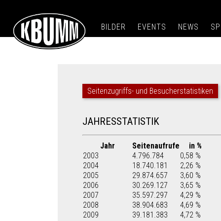
BILDER
EVENTS
NEWS
SP
Seitenzugriffs- und Besucherstatistiken
JAHRESSTATISTIK
Jahr
Seitenaufrufe
in %
2003
4.796.784
0,58 %
2004
18.740.181
2,26 %
2005
29.874.657
3,60 %
2006
30.269.127
3,65 %
2007
35.597.297
4,29 %
2008
38.904.683
4,69 %
2009
39.181.383
4,72 %