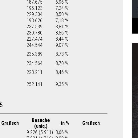
187.675
6,96 %
195.123
7,24 %
229.304
8,50 %
193.626
7,18 %
237.539
8,81 %
230.780
8,56 %
227.474
8,44 %
244.544
9,07 %
235.389
8,73 %
234.564
8,70 %
228.211
8,46 %
252.141
9,35 %
5
Besuche
Grafisch
in %
Grafisch
(uniq.)
9.226 (5.911)
3,66 %