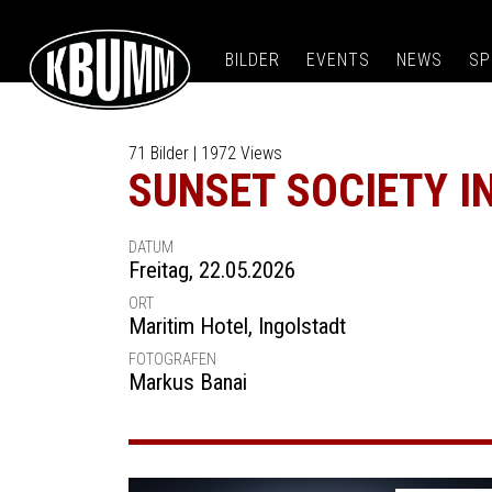
BILDER
EVENTS
NEWS
SP
71 Bilder | 1972 Views
SUNSET SOCIETY 
DATUM
Freitag, 22.05.2026
ORT
Maritim Hotel
,
Ingolstadt
FOTOGRAFEN
Markus Banai