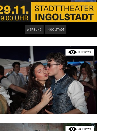
WERBUNG
INGOLSTADT
333 Views
340 Views