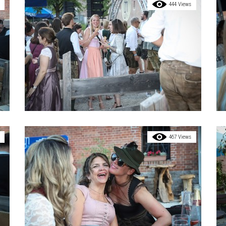
444 Views
467 Views