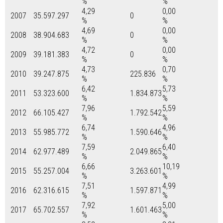
%
%
4,29
0,00
2007
35.597.297
0
%
%
4,69
0,00
2008
38.904.683
0
%
%
4,72
0,00
2009
39.181.383
0
%
%
4,73
0,70
2010
39.247.875
225.836
%
%
6,42
5,73
2011
53.323.600
1.834.873
%
%
7,96
5,59
2012
66.105.427
1.792.542
%
%
6,74
4,96
2013
55.985.772
1.590.646
%
%
7,59
6,40
2014
62.977.489
2.049.865
%
%
6,66
10,19
2015
55.257.004
3.263.601
%
%
7,51
4,99
2016
62.316.615
1.597.871
%
%
7,92
5,00
2017
65.702.557
1.601.463
%
%