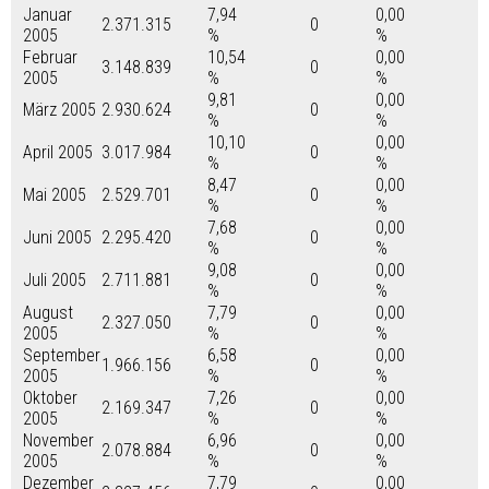
Januar
7,94
0,00
2.371.315
0
2005
%
%
Februar
10,54
0,00
3.148.839
0
2005
%
%
9,81
0,00
März 2005
2.930.624
0
%
%
10,10
0,00
April 2005
3.017.984
0
%
%
8,47
0,00
Mai 2005
2.529.701
0
%
%
7,68
0,00
Juni 2005
2.295.420
0
%
%
9,08
0,00
Juli 2005
2.711.881
0
%
%
August
7,79
0,00
2.327.050
0
2005
%
%
September
6,58
0,00
1.966.156
0
2005
%
%
Oktober
7,26
0,00
2.169.347
0
2005
%
%
November
6,96
0,00
2.078.884
0
2005
%
%
Dezember
7,79
0,00