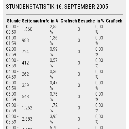
STUNDENSTATISTIK 16. SEPTEMBER 2005
Stunde
Seitenaufrufe
in %
Grafisch
Besuche
in %
Grafisch
00:00 -
2,55
0,00
1.860
0
00:59
%
%
01:00 -
1,36
0,00
988
0
01:59
%
%
02:00 -
0,99
0,00
724
0
02:59
%
%
03:00 -
0,57
0,00
412
0
03:59
%
%
04:00 -
0,36
0,00
262
0
04:59
%
%
05:00 -
0,47
0,00
339
0
05:59
%
%
06:00 -
0,75
0,00
548
0
06:59
%
%
07:00 -
1,72
0,00
1.252
0
07:59
%
%
08:00 -
3,95
0,00
2.883
0
08:59
%
%
09:00 -
5,70
0,00