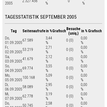
2.327.456
0
2005
%
%
TAGESSTATISTIK SEPTEMBER 2005
Besuche
Tag
Seitenaufrufe
in %
Grafisch
in %
Grafisch
(uniq.)
Do,
3,44
0,00
67.589
0 (0)
01.09.2005
%
%
Fr,
2,71
0,00
53.219
0 (0)
02.09.2005
%
%
Sa,
2,12
0,00
41.679
0 (0)
03.09.2005
%
%
So,
3,55
0,00
69.774
0 (0)
04.09.2005
%
%
Mo,
5,09
0,00
100.168
0 (0)
05.09.2005
%
%
Di,
2,95
0,00
58.089
0 (0)
06.09.2005
%
%
Mi,
3,19
0,00
62.778
0 (0)
07.09.2005
%
%
Do,
2,58
0,00
50.745
0 (0)