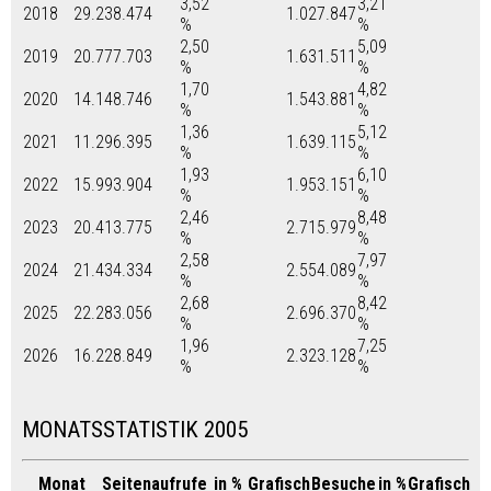
3,52
3,21
2018
29.238.474
1.027.847
%
%
2,50
5,09
2019
20.777.703
1.631.511
%
%
1,70
4,82
2020
14.148.746
1.543.881
%
%
1,36
5,12
2021
11.296.395
1.639.115
%
%
1,93
6,10
2022
15.993.904
1.953.151
%
%
2,46
8,48
2023
20.413.775
2.715.979
%
%
2,58
7,97
2024
21.434.334
2.554.089
%
%
2,68
8,42
2025
22.283.056
2.696.370
%
%
1,96
7,25
2026
16.228.849
2.323.128
%
%
MONATSSTATISTIK 2005
Monat
Seitenaufrufe
in %
Grafisch
Besuche
in %
Grafisch