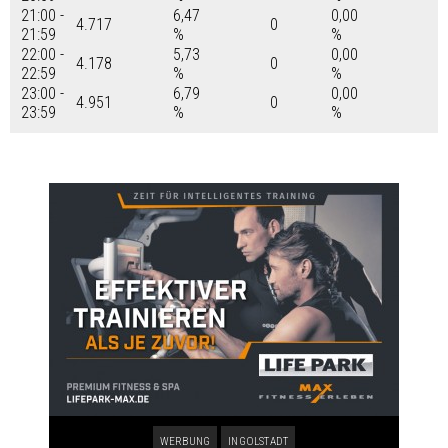
21:00 -
6,47
0,00
4.717
0
21:59
%
%
22:00 -
5,73
0,00
4.178
0
22:59
%
%
23:00 -
6,79
0,00
4.951
0
23:59
%
%
WERBUNG
INGOLSTADT