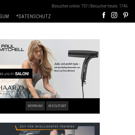
Besucher online: 701 | Besucher heute: 1746
SSUM
*DATENSCHUTZ
WERBUNG
INGOLSTADT