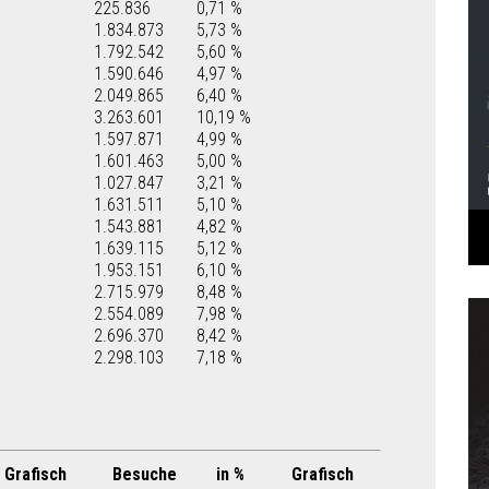
225.836
0,71 %
1.834.873
5,73 %
1.792.542
5,60 %
1.590.646
4,97 %
2.049.865
6,40 %
3.263.601
10,19 %
1.597.871
4,99 %
1.601.463
5,00 %
1.027.847
3,21 %
1.631.511
5,10 %
1.543.881
4,82 %
1.639.115
5,12 %
1.953.151
6,10 %
2.715.979
8,48 %
2.554.089
7,98 %
2.696.370
8,42 %
2.298.103
7,18 %
Grafisch
Besuche
in %
Grafisch