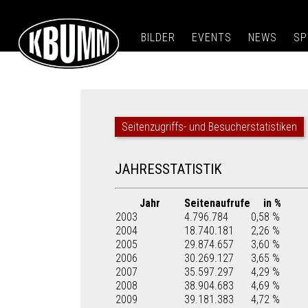
BILDER
EVENTS
NEWS
SP
Seitenzugriffs- und Besucherstatistiken
JAHRESSTATISTIK
Jahr
Seitenaufrufe
in %
2003
4.796.784
0,58 %
2004
18.740.181
2,26 %
2005
29.874.657
3,60 %
2006
30.269.127
3,65 %
2007
35.597.297
4,29 %
2008
38.904.683
4,69 %
2009
39.181.383
4,72 %