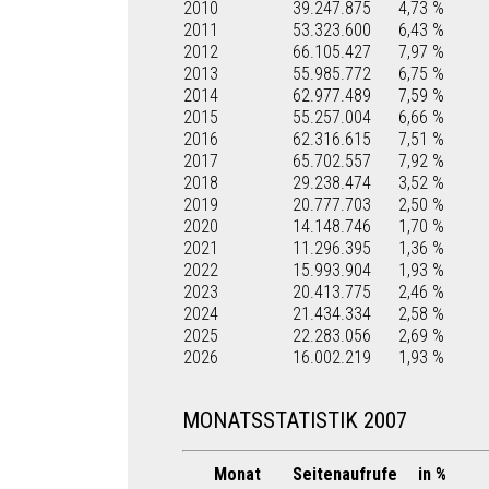
2010
39.247.875
4,73 %
2011
53.323.600
6,43 %
2012
66.105.427
7,97 %
2013
55.985.772
6,75 %
2014
62.977.489
7,59 %
2015
55.257.004
6,66 %
2016
62.316.615
7,51 %
2017
65.702.557
7,92 %
2018
29.238.474
3,52 %
2019
20.777.703
2,50 %
2020
14.148.746
1,70 %
2021
11.296.395
1,36 %
2022
15.993.904
1,93 %
2023
20.413.775
2,46 %
2024
21.434.334
2,58 %
2025
22.283.056
2,69 %
2026
16.002.219
1,93 %
MONATSSTATISTIK 2007
Monat
Seitenaufrufe
in %