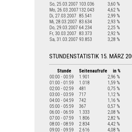
So, 25.03.2007
103.036
3,60 %
Mo, 26.03.2007
132.043
4,62 %
Di, 27.03.2007
85.541
2,99 %
Mi, 28.03.2007
83.634
2,93 %
Do, 29.03.2007
64.234
2,25 %
Fr, 30.03.2007
83.373
2,92 %
Sa, 31.03.2007
93.853
3,28 %
STUNDENSTATISTIK 15. MÄRZ 20
Stunde
Seitenaufrufe
in %
00:00 - 00:59
1.901
2,96 %
01:00 - 01:59
1.018
1,59 %
02:00 - 02:59
481
0,75 %
03:00 - 03:59
717
1,12 %
04:00 - 04:59
742
1,16 %
05:00 - 05:59
367
0,57 %
06:00 - 06:59
1.333
2,08 %
07:00 - 07:59
1.806
2,82 %
08:00 - 08:59
2.834
4,42 %
09:00 - 09:59
2.616
4,08 %