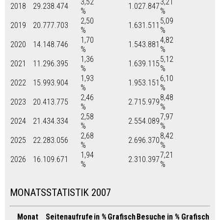
3,52
3,21
2018
29.238.474
1.027.847
%
%
2,50
5,09
2019
20.777.703
1.631.511
%
%
1,70
4,82
2020
14.148.746
1.543.881
%
%
1,36
5,12
2021
11.296.395
1.639.115
%
%
1,93
6,10
2022
15.993.904
1.953.151
%
%
2,46
8,48
2023
20.413.775
2.715.979
%
%
2,58
7,97
2024
21.434.334
2.554.089
%
%
2,68
8,42
2025
22.283.056
2.696.370
%
%
1,94
7,21
2026
16.109.671
2.310.397
%
%
MONATSSTATISTIK 2007
Monat
Seitenaufrufe
in %
Grafisch
Besuche
in %
Grafisch