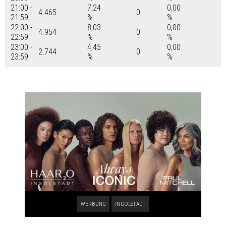
21:00 -
7,24
0,00
4.465
0
21:59
%
%
22:00 -
8,03
0,00
4.954
0
22:59
%
%
23:00 -
4,45
0,00
2.744
0
23:59
%
%
WERBUNG
INGOLSTADT