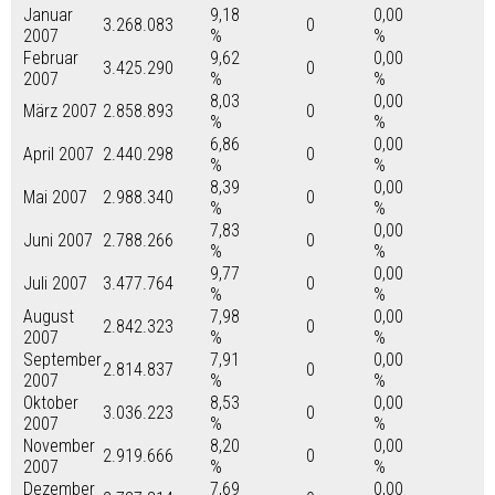
Januar
9,18
0,00
3.268.083
0
2007
%
%
Februar
9,62
0,00
3.425.290
0
2007
%
%
8,03
0,00
März 2007
2.858.893
0
%
%
6,86
0,00
April 2007
2.440.298
0
%
%
8,39
0,00
Mai 2007
2.988.340
0
%
%
7,83
0,00
Juni 2007
2.788.266
0
%
%
9,77
0,00
Juli 2007
3.477.764
0
%
%
August
7,98
0,00
2.842.323
0
2007
%
%
September
7,91
0,00
2.814.837
0
2007
%
%
Oktober
8,53
0,00
3.036.223
0
2007
%
%
November
8,20
0,00
2.919.666
0
2007
%
%
Dezember
7,69
0,00