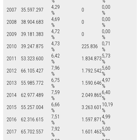
%
%
4,29
0,00
2007
35.597.297
0
%
%
4,69
0,00
2008
38.904.683
0
%
%
4,72
0,00
2009
39.181.383
0
%
%
4,73
0,71
2010
39.247.875
225.836
%
%
6,42
5,73
2011
53.323.600
1.834.873
%
%
7,96
5,60
2012
66.105.427
1.792.542
%
%
6,75
4,97
2013
55.985.772
1.590.646
%
%
7,59
6,40
2014
62.977.489
2.049.865
%
%
6,66
10,19
2015
55.257.004
3.263.601
%
%
7,51
4,99
2016
62.316.615
1.597.871
%
%
7,92
5,00
2017
65.702.557
1.601.463
%
%