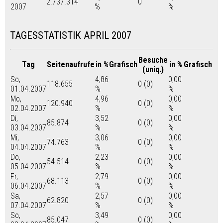
2.737.314
0
2007
%
%
TAGESSTATISTIK APRIL 2007
Besuche
Tag
Seitenaufrufe
in %
Grafisch
in %
Grafisch
(uniq.)
So,
4,86
0,00
118.655
0 (0)
01.04.2007
%
%
Mo,
4,96
0,00
120.940
0 (0)
02.04.2007
%
%
Di,
3,52
0,00
85.874
0 (0)
03.04.2007
%
%
Mi,
3,06
0,00
74.763
0 (0)
04.04.2007
%
%
Do,
2,23
0,00
54.514
0 (0)
05.04.2007
%
%
Fr,
2,79
0,00
68.113
0 (0)
06.04.2007
%
%
Sa,
2,57
0,00
62.820
0 (0)
07.04.2007
%
%
So,
3,49
0,00
85.047
0 (0)