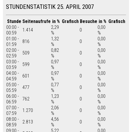
STUNDENSTATISTIK 25. APRIL 2007
Stunde
Seitenaufrufe
in %
Grafisch
Besuche
in %
Grafisch
00:00 -
2,29
0,00
1.414
0
00:59
%
%
01:00 -
1,32
0,00
816
0
01:59
%
%
02:00 -
0,82
0,00
509
0
02:59
%
%
03:00 -
0,97
0,00
599
0
03:59
%
%
04:00 -
0,97
0,00
601
0
04:59
%
%
05:00 -
0,77
0,00
477
0
05:59
%
%
06:00 -
1,23
0,00
762
0
06:59
%
%
07:00 -
2,06
0,00
1.270
0
07:59
%
%
08:00 -
4,56
0,00
2.813
0
08:59
%
%
09:00 -
5,22
0,00