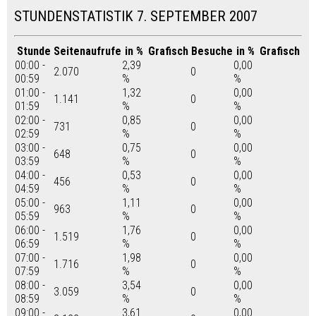
STUNDENSTATISTIK 7. SEPTEMBER 2007
Stunde
Seitenaufrufe
in %
Grafisch
Besuche
in %
Grafisch
00:00 -
2,39
0,00
2.070
0
00:59
%
%
01:00 -
1,32
0,00
1.141
0
01:59
%
%
02:00 -
0,85
0,00
731
0
02:59
%
%
03:00 -
0,75
0,00
648
0
03:59
%
%
04:00 -
0,53
0,00
456
0
04:59
%
%
05:00 -
1,11
0,00
963
0
05:59
%
%
06:00 -
1,76
0,00
1.519
0
06:59
%
%
07:00 -
1,98
0,00
1.716
0
07:59
%
%
08:00 -
3,54
0,00
3.059
0
08:59
%
%
09:00 -
3,61
0,00