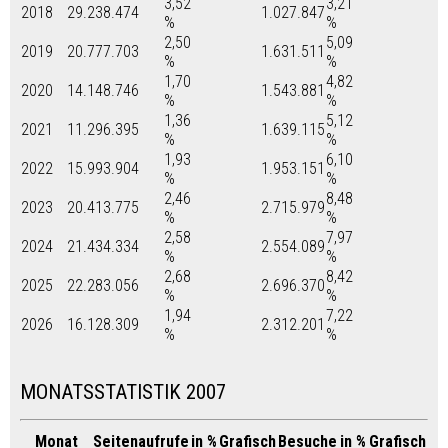
3,52
3,21
2018
29.238.474
1.027.847
%
%
2,50
5,09
2019
20.777.703
1.631.511
%
%
1,70
4,82
2020
14.148.746
1.543.881
%
%
1,36
5,12
2021
11.296.395
1.639.115
%
%
1,93
6,10
2022
15.993.904
1.953.151
%
%
2,46
8,48
2023
20.413.775
2.715.979
%
%
2,58
7,97
2024
21.434.334
2.554.089
%
%
2,68
8,42
2025
22.283.056
2.696.370
%
%
1,94
7,22
2026
16.128.309
2.312.201
%
%
MONATSSTATISTIK 2007
Monat
Seitenaufrufe
in %
Grafisch
Besuche
in %
Grafisch