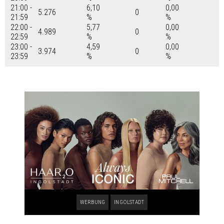
21:00 -
6,10
0,00
5.276
0
21:59
%
%
22:00 -
5,77
0,00
4.989
0
22:59
%
%
23:00 -
4,59
0,00
3.974
0
23:59
%
%
WERBUNG
INGOLSTADT