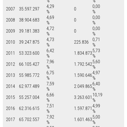
%
%
4,29
0,00
2007
35.597.297
0
%
%
4,69
0,00
2008
38.904.683
0
%
%
4,72
0,00
2009
39.181.383
0
%
%
4,73
0,71
2010
39.247.875
225.836
%
%
6,42
5,73
2011
53.323.600
1.834.873
%
%
7,96
5,60
2012
66.105.427
1.792.542
%
%
6,75
4,97
2013
55.985.772
1.590.646
%
%
7,59
6,40
2014
62.977.489
2.049.865
%
%
6,66
10,19
2015
55.257.004
3.263.601
%
%
7,51
4,99
2016
62.316.615
1.597.871
%
%
7,92
5,00
2017
65.702.557
1.601.463
%
%