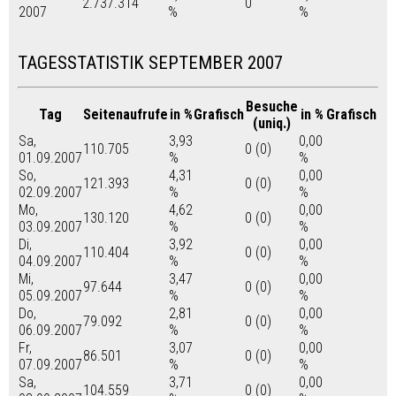
2.737.314
0
2007
%
%
TAGESSTATISTIK SEPTEMBER 2007
Besuche
Tag
Seitenaufrufe
in %
Grafisch
in %
Grafisch
(uniq.)
Sa,
3,93
0,00
110.705
0 (0)
01.09.2007
%
%
So,
4,31
0,00
121.393
0 (0)
02.09.2007
%
%
Mo,
4,62
0,00
130.120
0 (0)
03.09.2007
%
%
Di,
3,92
0,00
110.404
0 (0)
04.09.2007
%
%
Mi,
3,47
0,00
97.644
0 (0)
05.09.2007
%
%
Do,
2,81
0,00
79.092
0 (0)
06.09.2007
%
%
Fr,
3,07
0,00
86.501
0 (0)
07.09.2007
%
%
Sa,
3,71
0,00
104.559
0 (0)