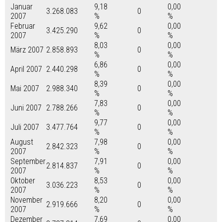
Januar
9,18
0,00
3.268.083
0
2007
%
%
Februar
9,62
0,00
3.425.290
0
2007
%
%
8,03
0,00
März 2007
2.858.893
0
%
%
6,86
0,00
April 2007
2.440.298
0
%
%
8,39
0,00
Mai 2007
2.988.340
0
%
%
7,83
0,00
Juni 2007
2.788.266
0
%
%
9,77
0,00
Juli 2007
3.477.764
0
%
%
August
7,98
0,00
2.842.323
0
2007
%
%
September
7,91
0,00
2.814.837
0
2007
%
%
Oktober
8,53
0,00
3.036.223
0
2007
%
%
November
8,20
0,00
2.919.666
0
2007
%
%
Dezember
7,69
0,00