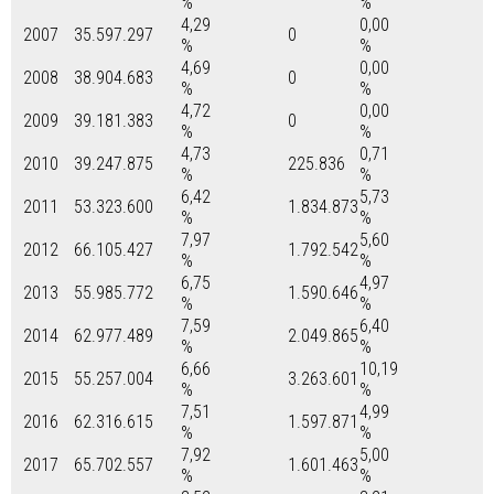
%
%
4,29
0,00
2007
35.597.297
0
%
%
4,69
0,00
2008
38.904.683
0
%
%
4,72
0,00
2009
39.181.383
0
%
%
4,73
0,71
2010
39.247.875
225.836
%
%
6,42
5,73
2011
53.323.600
1.834.873
%
%
7,97
5,60
2012
66.105.427
1.792.542
%
%
6,75
4,97
2013
55.985.772
1.590.646
%
%
7,59
6,40
2014
62.977.489
2.049.865
%
%
6,66
10,19
2015
55.257.004
3.263.601
%
%
7,51
4,99
2016
62.316.615
1.597.871
%
%
7,92
5,00
2017
65.702.557
1.601.463
%
%