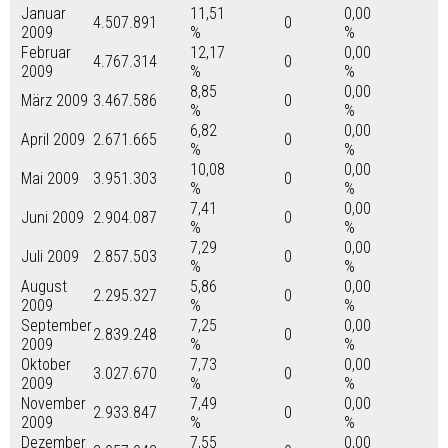
Januar
11,51
0,00
4.507.891
0
2009
%
%
Februar
12,17
0,00
4.767.314
0
2009
%
%
8,85
0,00
März 2009
3.467.586
0
%
%
6,82
0,00
April 2009
2.671.665
0
%
%
10,08
0,00
Mai 2009
3.951.303
0
%
%
7,41
0,00
Juni 2009
2.904.087
0
%
%
7,29
0,00
Juli 2009
2.857.503
0
%
%
August
5,86
0,00
2.295.327
0
2009
%
%
September
7,25
0,00
2.839.248
0
2009
%
%
Oktober
7,73
0,00
3.027.670
0
2009
%
%
November
7,49
0,00
2.933.847
0
2009
%
%
Dezember
7,55
0,00