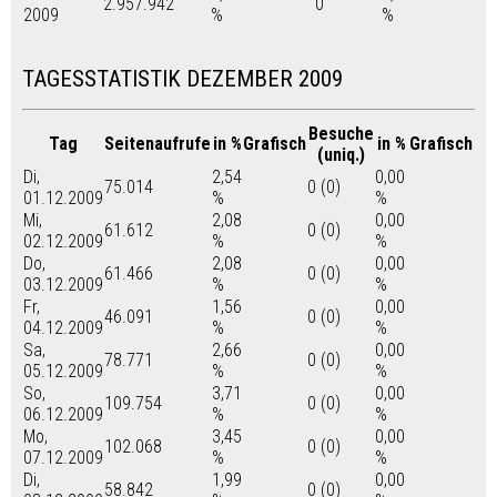
2.957.942
0
2009
%
%
TAGESSTATISTIK DEZEMBER 2009
Besuche
Tag
Seitenaufrufe
in %
Grafisch
in %
Grafisch
(uniq.)
Di,
2,54
0,00
75.014
0 (0)
01.12.2009
%
%
Mi,
2,08
0,00
61.612
0 (0)
02.12.2009
%
%
Do,
2,08
0,00
61.466
0 (0)
03.12.2009
%
%
Fr,
1,56
0,00
46.091
0 (0)
04.12.2009
%
%
Sa,
2,66
0,00
78.771
0 (0)
05.12.2009
%
%
So,
3,71
0,00
109.754
0 (0)
06.12.2009
%
%
Mo,
3,45
0,00
102.068
0 (0)
07.12.2009
%
%
Di,
1,99
0,00
58.842
0 (0)