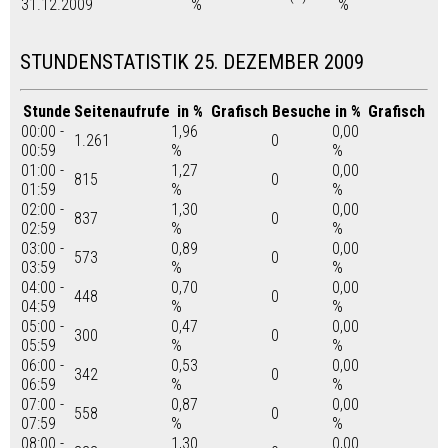
31.12.2009
%
%
STUNDENSTATISTIK 25. DEZEMBER 2009
Stunde
Seitenaufrufe
in %
Grafisch
Besuche
in %
Grafisch
00:00 -
1,96
0,00
1.261
0
00:59
%
%
01:00 -
1,27
0,00
815
0
01:59
%
%
02:00 -
1,30
0,00
837
0
02:59
%
%
03:00 -
0,89
0,00
573
0
03:59
%
%
04:00 -
0,70
0,00
448
0
04:59
%
%
05:00 -
0,47
0,00
300
0
05:59
%
%
06:00 -
0,53
0,00
342
0
06:59
%
%
07:00 -
0,87
0,00
558
0
07:59
%
%
08:00 -
1,30
0,00