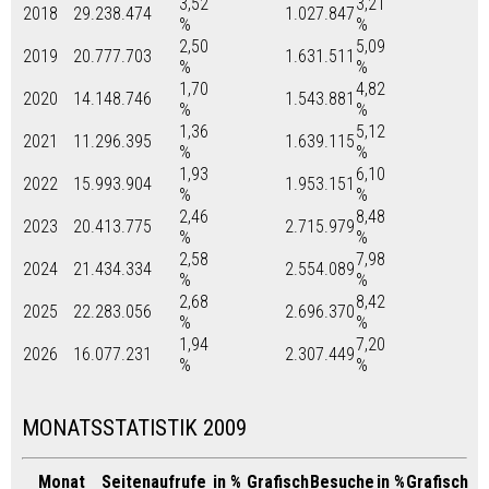
3,52
3,21
2018
29.238.474
1.027.847
%
%
2,50
5,09
2019
20.777.703
1.631.511
%
%
1,70
4,82
2020
14.148.746
1.543.881
%
%
1,36
5,12
2021
11.296.395
1.639.115
%
%
1,93
6,10
2022
15.993.904
1.953.151
%
%
2,46
8,48
2023
20.413.775
2.715.979
%
%
2,58
7,98
2024
21.434.334
2.554.089
%
%
2,68
8,42
2025
22.283.056
2.696.370
%
%
1,94
7,20
2026
16.077.231
2.307.449
%
%
MONATSSTATISTIK 2009
Monat
Seitenaufrufe
in %
Grafisch
Besuche
in %
Grafisch