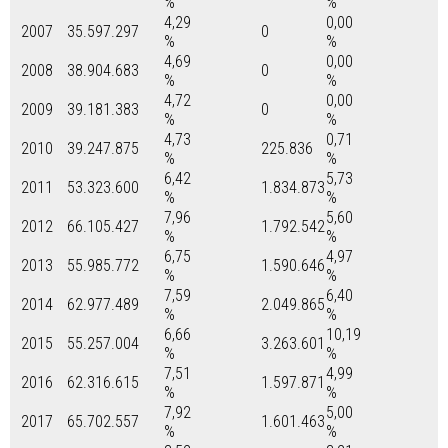
%
%
4,29
0,00
2007
35.597.297
0
%
%
4,69
0,00
2008
38.904.683
0
%
%
4,72
0,00
2009
39.181.383
0
%
%
4,73
0,71
2010
39.247.875
225.836
%
%
6,42
5,73
2011
53.323.600
1.834.873
%
%
7,96
5,60
2012
66.105.427
1.792.542
%
%
6,75
4,97
2013
55.985.772
1.590.646
%
%
7,59
6,40
2014
62.977.489
2.049.865
%
%
6,66
10,19
2015
55.257.004
3.263.601
%
%
7,51
4,99
2016
62.316.615
1.597.871
%
%
7,92
5,00
2017
65.702.557
1.601.463
%
%