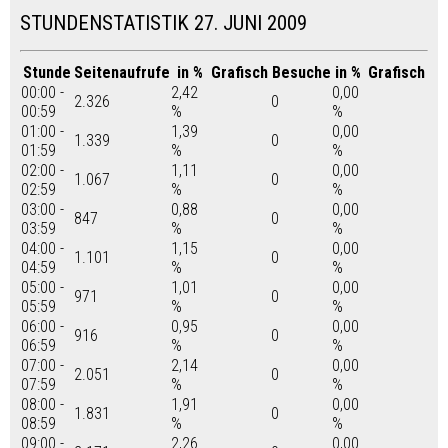
STUNDENSTATISTIK 27. JUNI 2009
Stunde
Seitenaufrufe
in %
Grafisch
Besuche
in %
Grafisch
00:00 -
2,42
0,00
2.326
0
00:59
%
%
01:00 -
1,39
0,00
1.339
0
01:59
%
%
02:00 -
1,11
0,00
1.067
0
02:59
%
%
03:00 -
0,88
0,00
847
0
03:59
%
%
04:00 -
1,15
0,00
1.101
0
04:59
%
%
05:00 -
1,01
0,00
971
0
05:59
%
%
06:00 -
0,95
0,00
916
0
06:59
%
%
07:00 -
2,14
0,00
2.051
0
07:59
%
%
08:00 -
1,91
0,00
1.831
0
08:59
%
%
09:00 -
2,26
0,00