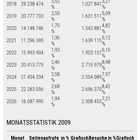
3,52
3,21
2018
29.238.474
1.027.847
%
%
2,50
5,09
2019
20.777.703
1.631.511
%
%
1,70
4,82
2020
14.148.746
1.543.881
%
%
1,36
5,12
2021
11.296.395
1.639.115
%
%
1,93
6,10
2022
15.993.904
1.953.151
%
%
2,46
8,48
2023
20.413.775
2.715.979
%
%
2,58
7,97
2024
21.434.334
2.554.089
%
%
2,68
8,42
2025
22.283.056
2.696.370
%
%
1,94
7,21
2026
16.087.995
2.308.453
%
%
MONATSSTATISTIK 2009
Monat
Seitenaufrufe
in %
Grafisch
Besuche
in %
Grafisch