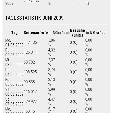
2.957.942
0
2009
%
%
TAGESSTATISTIK JUNI 2009
Besuche
Tag
Seitenaufrufe
in %
Grafisch
in %
Grafisch
(uniq.)
Mo,
3,86
0,00
112.135
0 (0)
01.06.2009
%
%
Di,
4,32
0,00
125.314
0 (0)
02.06.2009
%
%
Mi,
2,37
0,00
68.782
0 (0)
03.06.2009
%
%
Do,
3,74
0,00
108.525
0 (0)
04.06.2009
%
%
Fr,
3,13
0,00
90.838
0 (0)
05.06.2009
%
%
Sa,
3,99
0,00
116.017
0 (0)
06.06.2009
%
%
So,
4,47
0,00
129.927
0 (0)
07.06.2009
%
%
Mo,
5,17
0,00
150.151
0 (0)