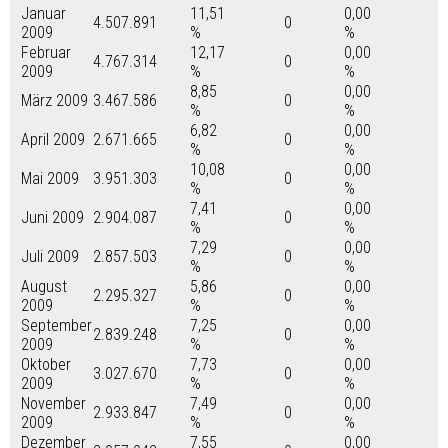
Januar
11,51
0,00
4.507.891
0
2009
%
%
Februar
12,17
0,00
4.767.314
0
2009
%
%
8,85
0,00
März 2009
3.467.586
0
%
%
6,82
0,00
April 2009
2.671.665
0
%
%
10,08
0,00
Mai 2009
3.951.303
0
%
%
7,41
0,00
Juni 2009
2.904.087
0
%
%
7,29
0,00
Juli 2009
2.857.503
0
%
%
August
5,86
0,00
2.295.327
0
2009
%
%
September
7,25
0,00
2.839.248
0
2009
%
%
Oktober
7,73
0,00
3.027.670
0
2009
%
%
November
7,49
0,00
2.933.847
0
2009
%
%
Dezember
7,55
0,00