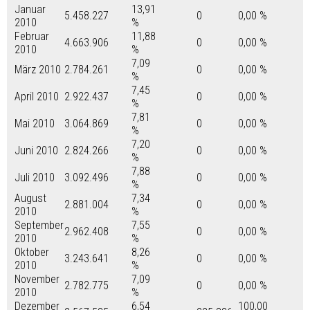
Januar
13,91
5.458.227
0
0,00 %
2010
%
Februar
11,88
4.663.906
0
0,00 %
2010
%
7,09
März 2010
2.784.261
0
0,00 %
%
7,45
April 2010
2.922.437
0
0,00 %
%
7,81
Mai 2010
3.064.869
0
0,00 %
%
7,20
Juni 2010
2.824.266
0
0,00 %
%
7,88
Juli 2010
3.092.496
0
0,00 %
%
August
7,34
2.881.004
0
0,00 %
2010
%
September
7,55
2.962.408
0
0,00 %
2010
%
Oktober
8,26
3.243.641
0
0,00 %
2010
%
November
7,09
2.782.775
0
0,00 %
2010
%
Dezember
6,54
100,00