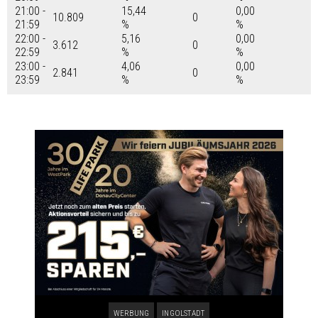
21:00 -
15,44
0,00
10.809
0
21:59
%
%
22:00 -
5,16
0,00
3.612
0
22:59
%
%
23:00 -
4,06
0,00
2.841
0
23:59
%
%
WERBUNG
INGOLSTADT