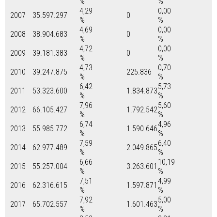
%
%
4,29
0,00
2007
35.597.297
0
%
%
4,69
0,00
2008
38.904.683
0
%
%
4,72
0,00
2009
39.181.383
0
%
%
4,73
0,70
2010
39.247.875
225.836
%
%
6,42
5,73
2011
53.323.600
1.834.873
%
%
7,96
5,60
2012
66.105.427
1.792.542
%
%
6,74
4,96
2013
55.985.772
1.590.646
%
%
7,59
6,40
2014
62.977.489
2.049.865
%
%
6,66
10,19
2015
55.257.004
3.263.601
%
%
7,51
4,99
2016
62.316.615
1.597.871
%
%
7,92
5,00
2017
65.702.557
1.601.463
%
%