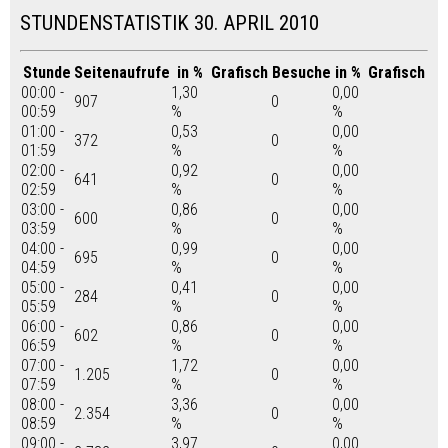
STUNDENSTATISTIK 30. APRIL 2010
Stunde
Seitenaufrufe
in %
Grafisch
Besuche
in %
Grafisch
00:00 -
1,30
0,00
907
0
00:59
%
%
01:00 -
0,53
0,00
372
0
01:59
%
%
02:00 -
0,92
0,00
641
0
02:59
%
%
03:00 -
0,86
0,00
600
0
03:59
%
%
04:00 -
0,99
0,00
695
0
04:59
%
%
05:00 -
0,41
0,00
284
0
05:59
%
%
06:00 -
0,86
0,00
602
0
06:59
%
%
07:00 -
1,72
0,00
1.205
0
07:59
%
%
08:00 -
3,36
0,00
2.354
0
08:59
%
%
09:00 -
3,97
0,00