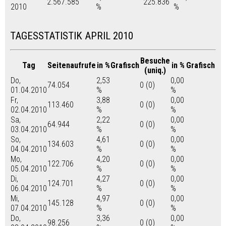
2.567.585
225.836
2010
%
%
TAGESSTATISTIK APRIL 2010
Besuche
Tag
Seitenaufrufe
in %
Grafisch
in %
Grafisch
(uniq.)
Do,
2,53
0,00
74.054
0 (0)
01.04.2010
%
%
Fr,
3,88
0,00
113.460
0 (0)
02.04.2010
%
%
Sa,
2,22
0,00
64.944
0 (0)
03.04.2010
%
%
So,
4,61
0,00
134.603
0 (0)
04.04.2010
%
%
Mo,
4,20
0,00
122.706
0 (0)
05.04.2010
%
%
Di,
4,27
0,00
124.701
0 (0)
06.04.2010
%
%
Mi,
4,97
0,00
145.128
0 (0)
07.04.2010
%
%
Do,
3,36
0,00
98.256
0 (0)