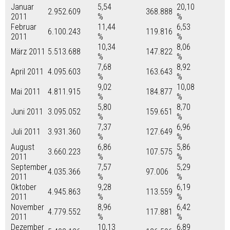
Januar
5,54
20,10
2.952.609
368.888
2011
%
%
Februar
11,44
6,53
6.100.243
119.816
2011
%
%
10,34
8,06
März 2011
5.513.688
147.822
%
%
7,68
8,92
April 2011
4.095.603
163.643
%
%
9,02
10,08
Mai 2011
4.811.915
184.877
%
%
5,80
8,70
Juni 2011
3.095.052
159.651
%
%
7,37
6,96
Juli 2011
3.931.360
127.649
%
%
August
6,86
5,86
3.660.223
107.575
2011
%
%
September
7,57
5,29
4.035.366
97.006
2011
%
%
Oktober
9,28
6,19
4.945.863
113.559
2011
%
%
November
8,96
6,42
4.779.552
117.881
2011
%
%
Dezember
10,13
6,89