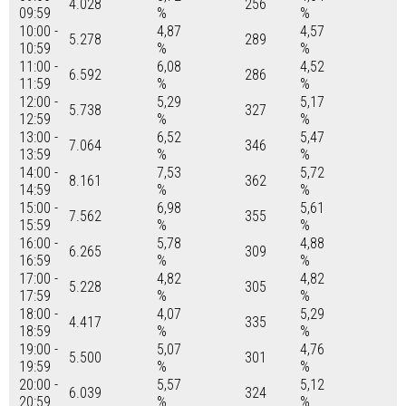
4.028
256
09:59
%
%
10:00 -
4,87
4,57
5.278
289
10:59
%
%
11:00 -
6,08
4,52
6.592
286
11:59
%
%
12:00 -
5,29
5,17
5.738
327
12:59
%
%
13:00 -
6,52
5,47
7.064
346
13:59
%
%
14:00 -
7,53
5,72
8.161
362
14:59
%
%
15:00 -
6,98
5,61
7.562
355
15:59
%
%
16:00 -
5,78
4,88
6.265
309
16:59
%
%
17:00 -
4,82
4,82
5.228
305
17:59
%
%
18:00 -
4,07
5,29
4.417
335
18:59
%
%
19:00 -
5,07
4,76
5.500
301
19:59
%
%
20:00 -
5,57
5,12
6.039
324
20:59
%
%