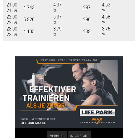
21:00 -
4,37
4,53
4.743
287
21:59
%
%
22:00 -
5,37
4,58
5.820
290
22:59
%
%
23:00 -
3,79
3,76
4.105
238
23:59
%
%
WERBUNG
INGOLSTADT