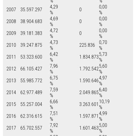
%
%
4,29
0,00
2007
35.597.297
0
%
%
4,69
0,00
2008
38.904.683
0
%
%
4,72
0,00
2009
39.181.383
0
%
%
4,73
0,70
2010
39.247.875
225.836
%
%
6,42
5,73
2011
53.323.600
1.834.873
%
%
7,96
5,60
2012
66.105.427
1.792.542
%
%
6,75
4,97
2013
55.985.772
1.590.646
%
%
7,59
6,40
2014
62.977.489
2.049.865
%
%
6,66
10,19
2015
55.257.004
3.263.601
%
%
7,51
4,99
2016
62.316.615
1.597.871
%
%
7,92
5,00
2017
65.702.557
1.601.463
%
%