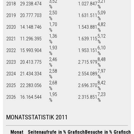
3,52
3,21
2018
29.238.474
1.027.847
%
%
2,50
5,09
2019
20.777.703
1.631.511
%
%
1,70
4,82
2020
14.148.746
1.543.881
%
%
1,36
5,12
2021
11.296.395
1.639.115
%
%
1,93
6,10
2022
15.993.904
1.953.151
%
%
2,46
8,48
2023
20.413.775
2.715.979
%
%
2,58
7,97
2024
21.434.334
2.554.089
%
%
2,68
8,42
2025
22.283.056
2.696.370
%
%
1,95
7,23
2026
16.164.544
2.315.851
%
%
MONATSSTATISTIK 2011
Monat
Seitenaufrufe
in %
Grafisch
Besuche
in %
Grafisch