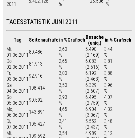
5.402.126
126.506
2011
%
%
TAGESSTATISTIK JUNI 2011
Besuche
Tag
Seitenaufrufe
in %
Grafisch
in %
Grafisch
(uniq.)
Mi,
2,60
5.490
3,44
80.486
01.06.2011
%
(2.169)
%
Do,
2,65
6.083
3,81
81.913
02.06.2011
%
(2.516)
%
Fr,
3,00
6.192
3,88
92.916
03.06.2011
%
(2.463)
%
Sa,
3,50
6.329
3,96
108.414
04.06.2011
%
(2.607)
%
So,
2,93
6.495
4,07
90.592
05.06.2011
%
(2.759)
%
Mo,
4,65
6.904
4,32
143.891
06.06.2011
%
(3.067)
%
Di,
3,41
5.552
3,48
105.427
07.06.2011
%
(2.437)
%
Mi,
3,54
4.989
3,12
109.592