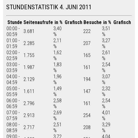
STUNDENSTATISTIK 4. JUNI 2011
Stunde
Seitenaufrufe
in %
Grafisch
Besuche
in %
Grafisch
00:00 -
3,40
3,51
3.681
222
00:59
%
%
01:00 -
2,11
3,27
2.285
207
01:59
%
%
02:00 -
1,62
2,61
1.755
165
02:59
%
%
03:00 -
1,83
2,54
1.987
161
03:59
%
%
04:00 -
1,96
3,07
2.129
194
04:59
%
%
05:00 -
1,49
2,32
1.611
147
05:59
%
%
06:00 -
2,58
2,54
2.796
161
06:59
%
%
07:00 -
2,69
4,01
2.913
254
07:59
%
%
08:00 -
2,51
3,29
2.717
208
08:59
%
%
09:00 -
3,72
4,04