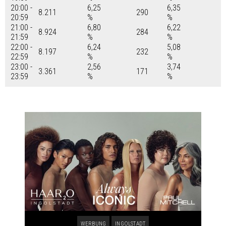
20:00 -
6,25
6,35
8.211
290
20:59
%
%
21:00 -
6,80
6,22
8.924
284
21:59
%
%
22:00 -
6,24
5,08
8.197
232
22:59
%
%
23:00 -
2,56
3,74
3.361
171
23:59
%
%
WERBUNG
INGOLSTADT