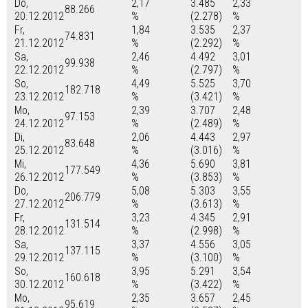
Do,
2,17
3.485
2,33
88.266
20.12.2012
%
(2.278)
%
Fr,
1,84
3.535
2,37
74.831
21.12.2012
%
(2.292)
%
Sa,
2,46
4.492
3,01
99.938
22.12.2012
%
(2.797)
%
So,
4,49
5.525
3,70
182.718
23.12.2012
%
(3.421)
%
Mo,
2,39
3.707
2,48
97.153
24.12.2012
%
(2.489)
%
Di,
2,06
4.443
2,97
83.648
25.12.2012
%
(3.016)
%
Mi,
4,36
5.690
3,81
177.549
26.12.2012
%
(3.853)
%
Do,
5,08
5.303
3,55
206.779
27.12.2012
%
(3.613)
%
Fr,
3,23
4.345
2,91
131.514
28.12.2012
%
(2.998)
%
Sa,
3,37
4.556
3,05
137.115
29.12.2012
%
(3.100)
%
So,
3,95
5.291
3,54
160.618
30.12.2012
%
(3.422)
%
Mo,
2,35
3.657
2,45
95.619