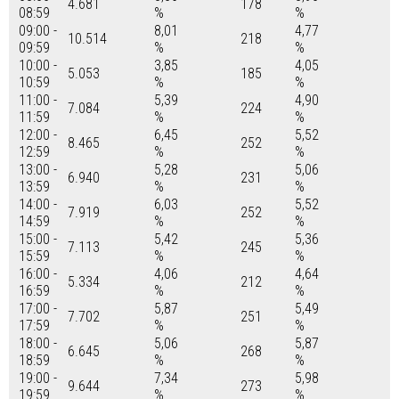
4.681
178
08:59
%
%
09:00 -
8,01
4,77
10.514
218
09:59
%
%
10:00 -
3,85
4,05
5.053
185
10:59
%
%
11:00 -
5,39
4,90
7.084
224
11:59
%
%
12:00 -
6,45
5,52
8.465
252
12:59
%
%
13:00 -
5,28
5,06
6.940
231
13:59
%
%
14:00 -
6,03
5,52
7.919
252
14:59
%
%
15:00 -
5,42
5,36
7.113
245
15:59
%
%
16:00 -
4,06
4,64
5.334
212
16:59
%
%
17:00 -
5,87
5,49
7.702
251
17:59
%
%
18:00 -
5,06
5,87
6.645
268
18:59
%
%
19:00 -
7,34
5,98
9.644
273
19:59
%
%