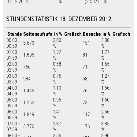
31.12.2012
%
(2.537)
%
STUNDENSTATISTIK 18. DEZEMBER 2012
Stunde
Seitenaufrufe
in %
Grafisch
Besuche
in %
Grafisch
00:00 -
2,80
3,30
3.673
151
00:59
%
%
01:00 -
1,37
1,77
1.805
81
01:59
%
%
02:00 -
0,58
1,55
756
71
02:59
%
%
03:00 -
0,75
1,27
984
58
03:59
%
%
04:00 -
1,10
1,66
1.445
76
04:59
%
%
05:00 -
0,95
1,60
1.252
73
05:59
%
%
06:00 -
1,41
2,56
1.849
117
06:59
%
%
07:00 -
2,87
3,85
3.770
176
07:59
%
%
08:00 -
3,56
3,90