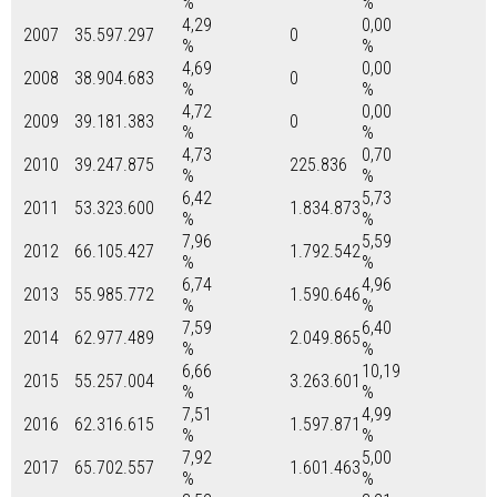
%
%
4,29
0,00
2007
35.597.297
0
%
%
4,69
0,00
2008
38.904.683
0
%
%
4,72
0,00
2009
39.181.383
0
%
%
4,73
0,70
2010
39.247.875
225.836
%
%
6,42
5,73
2011
53.323.600
1.834.873
%
%
7,96
5,59
2012
66.105.427
1.792.542
%
%
6,74
4,96
2013
55.985.772
1.590.646
%
%
7,59
6,40
2014
62.977.489
2.049.865
%
%
6,66
10,19
2015
55.257.004
3.263.601
%
%
7,51
4,99
2016
62.316.615
1.597.871
%
%
7,92
5,00
2017
65.702.557
1.601.463
%
%