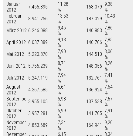
Januar
11,28
9,38
7.455.895
168.079
2012
%
%
Februar
13,53
10,43
8.941.256
187.029
2012
%
%
9,45
7,86
März 2012
6.246.088
140.883
%
%
9,13
7,85
April 2012
6.037.389
140.706
%
%
7,90
8,06
Mai 2012
5.220.870
144.510
%
%
8,71
8,26
Juni 2012
5.755.239
148.056
%
%
7,94
7,41
Juli 2012
5.247.119
132.761
%
%
August
6,61
7,64
4.367.685
136.924
2012
%
%
September
5,98
7,67
3.955.105
137.538
2012
%
%
Oktober
5,99
7,91
3.957.281
141.705
2012
%
%
November
7,34
9,20
4.853.689
164.941
2012
%
%
Dezember
6,15
8,34