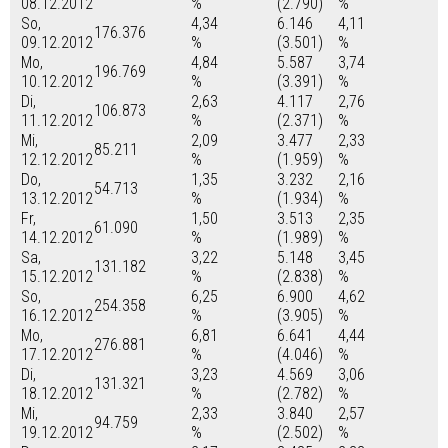
08.12.2012
%
(2.790)
%
So,
4,34
6.146
4,11
176.376
09.12.2012
%
(3.501)
%
Mo,
4,84
5.587
3,74
196.769
10.12.2012
%
(3.391)
%
Di,
2,63
4.117
2,76
106.873
11.12.2012
%
(2.371)
%
Mi,
2,09
3.477
2,33
85.211
12.12.2012
%
(1.959)
%
Do,
1,35
3.232
2,16
54.713
13.12.2012
%
(1.934)
%
Fr,
1,50
3.513
2,35
61.090
14.12.2012
%
(1.989)
%
Sa,
3,22
5.148
3,45
131.182
15.12.2012
%
(2.838)
%
So,
6,25
6.900
4,62
254.358
16.12.2012
%
(3.905)
%
Mo,
6,81
6.641
4,44
276.881
17.12.2012
%
(4.046)
%
Di,
3,23
4.569
3,06
131.321
18.12.2012
%
(2.782)
%
Mi,
2,33
3.840
2,57
94.759
19.12.2012
%
(2.502)
%