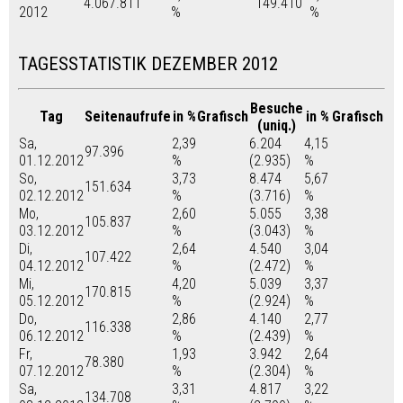
4.067.811
149.410
2012
%
%
TAGESSTATISTIK DEZEMBER 2012
Besuche
Tag
Seitenaufrufe
in %
Grafisch
in %
Grafisch
(uniq.)
Sa,
2,39
6.204
4,15
97.396
01.12.2012
%
(2.935)
%
So,
3,73
8.474
5,67
151.634
02.12.2012
%
(3.716)
%
Mo,
2,60
5.055
3,38
105.837
03.12.2012
%
(3.043)
%
Di,
2,64
4.540
3,04
107.422
04.12.2012
%
(2.472)
%
Mi,
4,20
5.039
3,37
170.815
05.12.2012
%
(2.924)
%
Do,
2,86
4.140
2,77
116.338
06.12.2012
%
(2.439)
%
Fr,
1,93
3.942
2,64
78.380
07.12.2012
%
(2.304)
%
Sa,
3,31
4.817
3,22
134.708