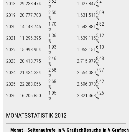
3,52
3,21
2018
29.238.474
1.027.847
%
%
2,50
5,09
2019
20.777.703
1.631.511
%
%
1,70
4,82
2020
14.148.746
1.543.881
%
%
1,36
5,12
2021
11.296.395
1.639.115
%
%
1,93
6,10
2022
15.993.904
1.953.151
%
%
2,46
8,48
2023
20.413.775
2.715.979
%
%
2,58
7,97
2024
21.434.334
2.554.089
%
%
2,68
8,42
2025
22.283.056
2.696.370
%
%
1,95
7,25
2026
16.206.850
2.321.368
%
%
MONATSSTATISTIK 2012
Monat
Seitenaufrufe
in %
Grafisch
Besuche
in %
Grafisch