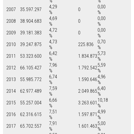
%
%
4,29
0,00
2007
35.597.297
0
%
%
4,69
0,00
2008
38.904.683
0
%
%
4,72
0,00
2009
39.181.383
0
%
%
4,73
0,70
2010
39.247.875
225.836
%
%
6,42
5,73
2011
53.323.600
1.834.873
%
%
7,96
5,59
2012
66.105.427
1.792.542
%
%
6,74
4,96
2013
55.985.772
1.590.646
%
%
7,59
6,40
2014
62.977.489
2.049.865
%
%
6,66
10,18
2015
55.257.004
3.263.601
%
%
7,51
4,99
2016
62.316.615
1.597.871
%
%
7,91
5,00
2017
65.702.557
1.601.463
%
%