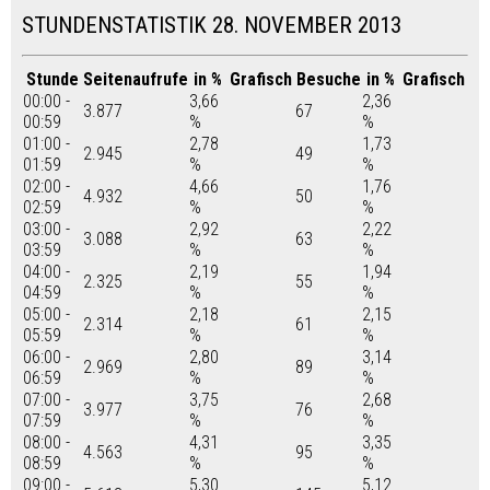
STUNDENSTATISTIK 28. NOVEMBER 2013
Stunde
Seitenaufrufe
in %
Grafisch
Besuche
in %
Grafisch
00:00 -
3,66
2,36
3.877
67
00:59
%
%
01:00 -
2,78
1,73
2.945
49
01:59
%
%
02:00 -
4,66
1,76
4.932
50
02:59
%
%
03:00 -
2,92
2,22
3.088
63
03:59
%
%
04:00 -
2,19
1,94
2.325
55
04:59
%
%
05:00 -
2,18
2,15
2.314
61
05:59
%
%
06:00 -
2,80
3,14
2.969
89
06:59
%
%
07:00 -
3,75
2,68
3.977
76
07:59
%
%
08:00 -
4,31
3,35
4.563
95
08:59
%
%
09:00 -
5,30
5,12