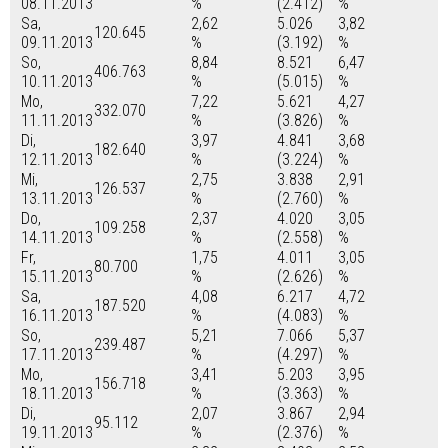
08.11.2013
%
(2.412)
%
Sa,
2,62
5.026
3,82
120.645
09.11.2013
%
(3.192)
%
So,
8,84
8.521
6,47
406.763
10.11.2013
%
(5.015)
%
Mo,
7,22
5.621
4,27
332.070
11.11.2013
%
(3.826)
%
Di,
3,97
4.841
3,68
182.640
12.11.2013
%
(3.224)
%
Mi,
2,75
3.838
2,91
126.537
13.11.2013
%
(2.760)
%
Do,
2,37
4.020
3,05
109.258
14.11.2013
%
(2.558)
%
Fr,
1,75
4.011
3,05
80.700
15.11.2013
%
(2.626)
%
Sa,
4,08
6.217
4,72
187.520
16.11.2013
%
(4.083)
%
So,
5,21
7.066
5,37
239.487
17.11.2013
%
(4.297)
%
Mo,
3,41
5.203
3,95
156.718
18.11.2013
%
(3.363)
%
Di,
2,07
3.867
2,94
95.112
19.11.2013
%
(2.376)
%