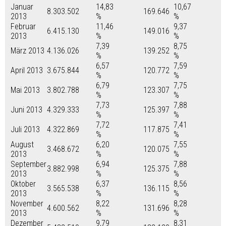
Januar
14,83
10,67
8.303.502
169.646
2013
%
%
Februar
11,46
9,37
6.415.130
149.016
2013
%
%
7,39
8,75
März 2013
4.136.026
139.252
%
%
6,57
7,59
April 2013
3.675.844
120.772
%
%
6,79
7,75
Mai 2013
3.802.788
123.307
%
%
7,73
7,88
Juni 2013
4.329.333
125.397
%
%
7,72
7,41
Juli 2013
4.322.869
117.875
%
%
August
6,20
7,55
3.468.672
120.075
2013
%
%
September
6,94
7,88
3.882.998
125.375
2013
%
%
Oktober
6,37
8,56
3.565.538
136.115
2013
%
%
November
8,22
8,28
4.600.562
131.696
2013
%
%
Dezember
9,79
8,31