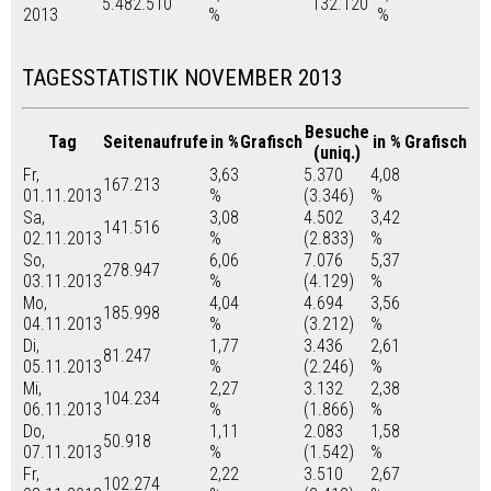
5.482.510
132.120
2013
%
%
TAGESSTATISTIK NOVEMBER 2013
Besuche
Tag
Seitenaufrufe
in %
Grafisch
in %
Grafisch
(uniq.)
Fr,
3,63
5.370
4,08
167.213
01.11.2013
%
(3.346)
%
Sa,
3,08
4.502
3,42
141.516
02.11.2013
%
(2.833)
%
So,
6,06
7.076
5,37
278.947
03.11.2013
%
(4.129)
%
Mo,
4,04
4.694
3,56
185.998
04.11.2013
%
(3.212)
%
Di,
1,77
3.436
2,61
81.247
05.11.2013
%
(2.246)
%
Mi,
2,27
3.132
2,38
104.234
06.11.2013
%
(1.866)
%
Do,
1,11
2.083
1,58
50.918
07.11.2013
%
(1.542)
%
Fr,
2,22
3.510
2,67
102.274