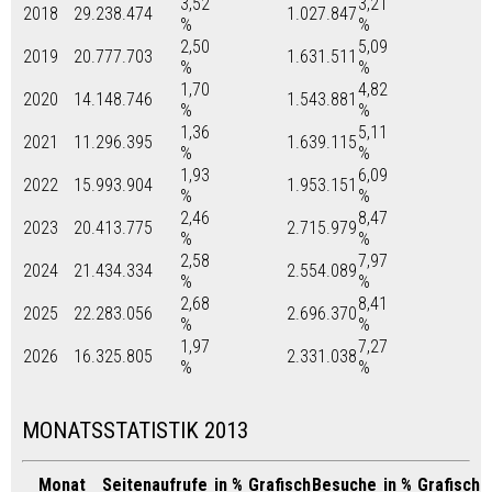
3,52
3,21
2018
29.238.474
1.027.847
%
%
2,50
5,09
2019
20.777.703
1.631.511
%
%
1,70
4,82
2020
14.148.746
1.543.881
%
%
1,36
5,11
2021
11.296.395
1.639.115
%
%
1,93
6,09
2022
15.993.904
1.953.151
%
%
2,46
8,47
2023
20.413.775
2.715.979
%
%
2,58
7,97
2024
21.434.334
2.554.089
%
%
2,68
8,41
2025
22.283.056
2.696.370
%
%
1,97
7,27
2026
16.325.805
2.331.038
%
%
MONATSSTATISTIK 2013
Monat
Seitenaufrufe
in %
Grafisch
Besuche
in %
Grafisch