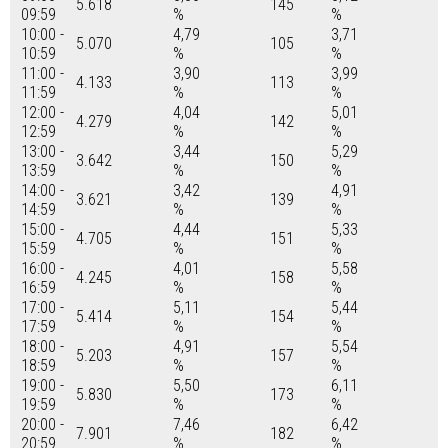
5.618
145
09:59
%
%
10:00 -
4,79
3,71
5.070
105
10:59
%
%
11:00 -
3,90
3,99
4.133
113
11:59
%
%
12:00 -
4,04
5,01
4.279
142
12:59
%
%
13:00 -
3,44
5,29
3.642
150
13:59
%
%
14:00 -
3,42
4,91
3.621
139
14:59
%
%
15:00 -
4,44
5,33
4.705
151
15:59
%
%
16:00 -
4,01
5,58
4.245
158
16:59
%
%
17:00 -
5,11
5,44
5.414
154
17:59
%
%
18:00 -
4,91
5,54
5.203
157
18:59
%
%
19:00 -
5,50
6,11
5.830
173
19:59
%
%
20:00 -
7,46
6,42
7.901
182
20:59
%
%