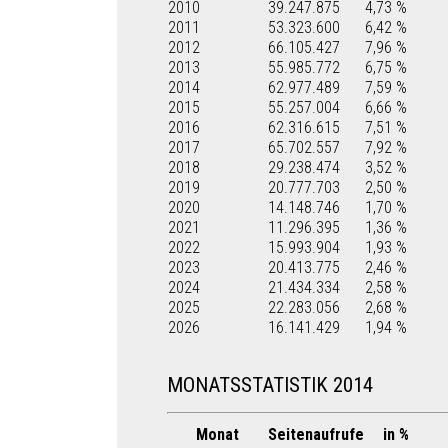
2010
39.247.875
4,73 %
2011
53.323.600
6,42 %
2012
66.105.427
7,96 %
2013
55.985.772
6,75 %
2014
62.977.489
7,59 %
2015
55.257.004
6,66 %
2016
62.316.615
7,51 %
2017
65.702.557
7,92 %
2018
29.238.474
3,52 %
2019
20.777.703
2,50 %
2020
14.148.746
1,70 %
2021
11.296.395
1,36 %
2022
15.993.904
1,93 %
2023
20.413.775
2,46 %
2024
21.434.334
2,58 %
2025
22.283.056
2,68 %
2026
16.141.429
1,94 %
MONATSSTATISTIK 2014
Monat
Seitenaufrufe
in %