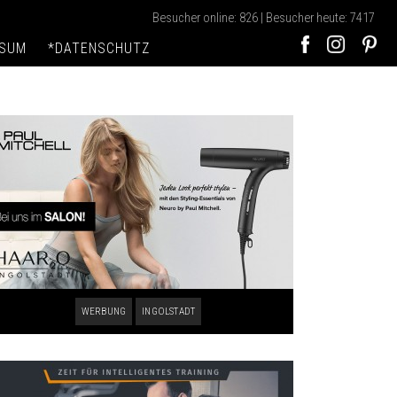
Besucher online: 826 | Besucher heute: 7417
SSUM
*DATENSCHUTZ
WERBUNG
INGOLSTADT