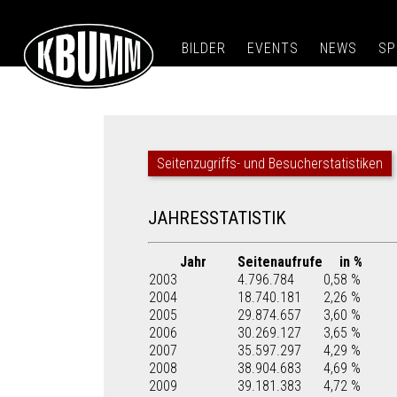
BILDER
EVENTS
NEWS
SP
Seitenzugriffs- und Besucherstatistiken
JAHRESSTATISTIK
Jahr
Seitenaufrufe
in %
2003
4.796.784
0,58 %
2004
18.740.181
2,26 %
2005
29.874.657
3,60 %
2006
30.269.127
3,65 %
2007
35.597.297
4,29 %
2008
38.904.683
4,69 %
2009
39.181.383
4,72 %