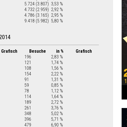
5.724 (3.807)
3,53 %
4.732 (2.959)
2,92 %
4.786 (3.165)
2,95 %
9.418 (5.982)
5,80 %
2014
Grafisch
Besuche
in %
Grafisch
196
2,83 %
121
1,74 %
108
1,56 %
154
2,22 %
91
1,31 %
59
0,85 %
78
1,12 %
114
1,64 %
189
2,72 %
261
3,76 %
348
5,02 %
396
5,71 %
479
6,90 %