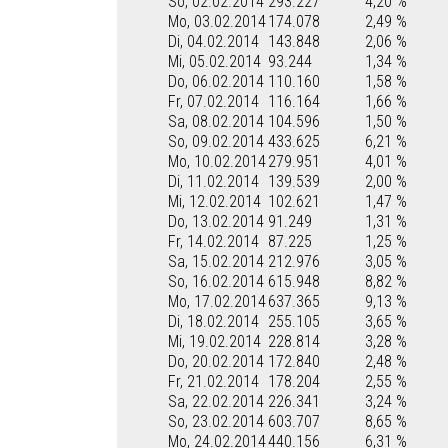
So, 02.02.2014
293.227
4,20 %
Mo, 03.02.2014
174.078
2,49 %
Di, 04.02.2014
143.848
2,06 %
Mi, 05.02.2014
93.244
1,34 %
Do, 06.02.2014
110.160
1,58 %
Fr, 07.02.2014
116.164
1,66 %
Sa, 08.02.2014
104.596
1,50 %
So, 09.02.2014
433.625
6,21 %
Mo, 10.02.2014
279.951
4,01 %
Di, 11.02.2014
139.539
2,00 %
Mi, 12.02.2014
102.621
1,47 %
Do, 13.02.2014
91.249
1,31 %
Fr, 14.02.2014
87.225
1,25 %
Sa, 15.02.2014
212.976
3,05 %
So, 16.02.2014
615.948
8,82 %
Mo, 17.02.2014
637.365
9,13 %
Di, 18.02.2014
255.105
3,65 %
Mi, 19.02.2014
228.814
3,28 %
Do, 20.02.2014
172.840
2,48 %
Fr, 21.02.2014
178.204
2,55 %
Sa, 22.02.2014
226.341
3,24 %
So, 23.02.2014
603.707
8,65 %
Mo, 24.02.2014
440.156
6,31 %