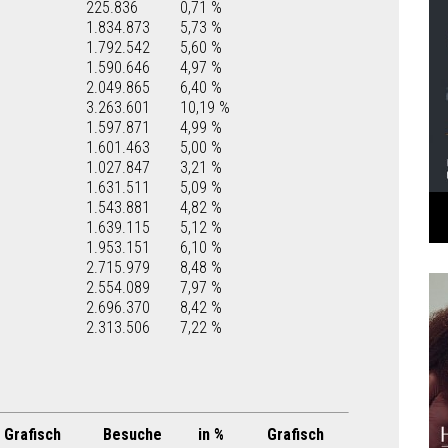
225.836
0,71 %
1.834.873
5,73 %
1.792.542
5,60 %
1.590.646
4,97 %
2.049.865
6,40 %
3.263.601
10,19 %
1.597.871
4,99 %
1.601.463
5,00 %
1.027.847
3,21 %
1.631.511
5,09 %
1.543.881
4,82 %
1.639.115
5,12 %
1.953.151
6,10 %
2.715.979
8,48 %
2.554.089
7,97 %
2.696.370
8,42 %
2.313.506
7,22 %
Grafisch
Besuche
in %
Grafisch