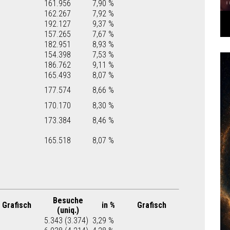
161.956
7,90 %
162.267
7,92 %
192.127
9,37 %
157.265
7,67 %
182.951
8,93 %
154.398
7,53 %
186.762
9,11 %
165.493
8,07 %
177.574
8,66 %
170.170
8,30 %
173.384
8,46 %
165.518
8,07 %
Besuche
Grafisch
in %
Grafisch
(uniq.)
5.343 (3.374)
3,29 %