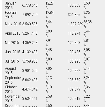
Januar
12,27
5,58
6.778.548
182.033
2015
%
%
Februar
12,84
9,25
7.092.759
301.826
2015
%
%
6,44
55,38
März 2015
3.560.505
1.807.239
%
%
5,90
3,44
April 2015
3.261.415
112.274
%
%
7,91
3,81
Mai 2015
4.369.243
124.363
%
%
7,48
3,08
Juni 2015
4.132.498
100.435
%
%
6,80
3,07
Juli 2015
3.759.983
100.225
%
%
August
7,06
3,14
3.901.525
102.382
2015
%
%
September
9,13
3,24
5.042.493
105.689
2015
%
%
Oktober
8,10
3,36
4.474.842
109.679
2015
%
%
November
6,58
3,22
3.634.141
105.218
2015
%
%
Dezember
9,50
3,44