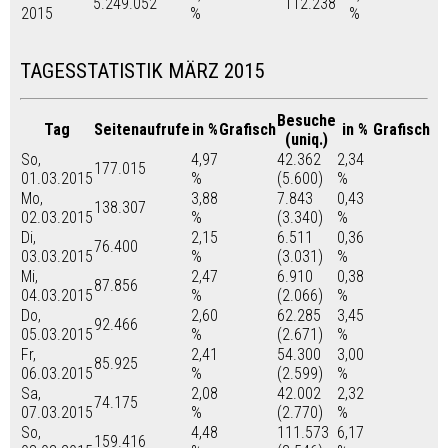
5.249.052
112.238
2015
%
%
TAGESSTATISTIK MÄRZ 2015
Besuche
Tag
Seitenaufrufe
in %
Grafisch
in %
Grafisch
(uniq.)
So,
4,97
42.362
2,34
177.015
01.03.2015
%
(5.600)
%
Mo,
3,88
7.843
0,43
138.307
02.03.2015
%
(3.340)
%
Di,
2,15
6.511
0,36
76.400
03.03.2015
%
(3.031)
%
Mi,
2,47
6.910
0,38
87.856
04.03.2015
%
(2.066)
%
Do,
2,60
62.285
3,45
92.466
05.03.2015
%
(2.671)
%
Fr,
2,41
54.300
3,00
85.925
06.03.2015
%
(2.599)
%
Sa,
2,08
42.002
2,32
74.175
07.03.2015
%
(2.770)
%
So,
4,48
111.573
6,17
159.416