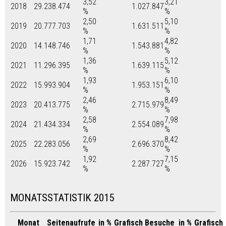
3,52
3,21
2018
29.238.474
1.027.847
%
%
2,50
5,10
2019
20.777.703
1.631.511
%
%
1,71
4,82
2020
14.148.746
1.543.881
%
%
1,36
5,12
2021
11.296.395
1.639.115
%
%
1,93
6,10
2022
15.993.904
1.953.151
%
%
2,46
8,49
2023
20.413.775
2.715.979
%
%
2,58
7,98
2024
21.434.334
2.554.089
%
%
2,69
8,42
2025
22.283.056
2.696.370
%
%
1,92
7,15
2026
15.923.742
2.287.727
%
%
MONATSSTATISTIK 2015
Monat
Seitenaufrufe
in %
Grafisch
Besuche
in %
Grafisch