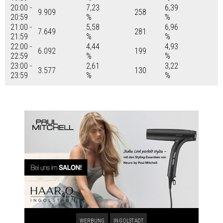
20:00 -
7,23
6,39
9.909
258
20:59
%
%
21:00 -
5,58
6,96
7.649
281
21:59
%
%
22:00 -
4,44
4,93
6.092
199
22:59
%
%
23:00 -
2,61
3,22
3.577
130
23:59
%
%
WERBUNG
INGOLSTADT