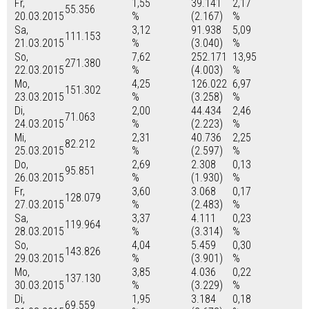
Fr,
1,55
39.141
2,17
55.356
20.03.2015
%
(2.167)
%
Sa,
3,12
91.938
5,09
111.153
21.03.2015
%
(3.040)
%
So,
7,62
252.171
13,95
271.380
22.03.2015
%
(4.003)
%
Mo,
4,25
126.022
6,97
151.302
23.03.2015
%
(3.258)
%
Di,
2,00
44.434
2,46
71.063
24.03.2015
%
(2.223)
%
Mi,
2,31
40.736
2,25
82.212
25.03.2015
%
(2.597)
%
Do,
2,69
2.308
0,13
95.851
26.03.2015
%
(1.930)
%
Fr,
3,60
3.068
0,17
128.079
27.03.2015
%
(2.483)
%
Sa,
3,37
4.111
0,23
119.964
28.03.2015
%
(3.314)
%
So,
4,04
5.459
0,30
143.826
29.03.2015
%
(3.901)
%
Mo,
3,85
4.036
0,22
137.130
30.03.2015
%
(3.229)
%
Di,
1,95
3.184
0,18
69.559