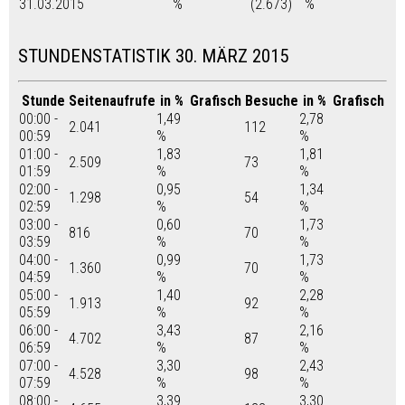
31.03.2015
%
(2.673)
%
STUNDENSTATISTIK 30. MÄRZ 2015
Stunde
Seitenaufrufe
in %
Grafisch
Besuche
in %
Grafisch
00:00 -
1,49
2,78
2.041
112
00:59
%
%
01:00 -
1,83
1,81
2.509
73
01:59
%
%
02:00 -
0,95
1,34
1.298
54
02:59
%
%
03:00 -
0,60
1,73
816
70
03:59
%
%
04:00 -
0,99
1,73
1.360
70
04:59
%
%
05:00 -
1,40
2,28
1.913
92
05:59
%
%
06:00 -
3,43
2,16
4.702
87
06:59
%
%
07:00 -
3,30
2,43
4.528
98
07:59
%
%
08:00 -
3,39
3,30