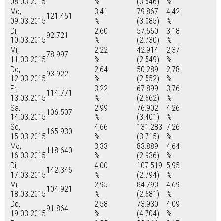
08.03.2015
%
(3.546)
%
Mo,
3,41
79.867
4,42
121.451
09.03.2015
%
(3.085)
%
Di,
2,60
57.560
3,18
92.721
10.03.2015
%
(2.730)
%
Mi,
2,22
42.914
2,37
78.997
11.03.2015
%
(2.549)
%
Do,
2,64
50.289
2,78
93.922
12.03.2015
%
(2.552)
%
Fr,
3,22
67.899
3,76
114.771
13.03.2015
%
(2.662)
%
Sa,
2,99
76.902
4,26
106.507
14.03.2015
%
(3.401)
%
So,
4,66
131.283
7,26
165.930
15.03.2015
%
(3.715)
%
Mo,
3,33
83.889
4,64
118.640
16.03.2015
%
(2.936)
%
Di,
4,00
107.519
5,95
142.346
17.03.2015
%
(2.794)
%
Mi,
2,95
84.793
4,69
104.921
18.03.2015
%
(2.581)
%
Do,
2,58
73.930
4,09
91.864
19.03.2015
%
(4.704)
%