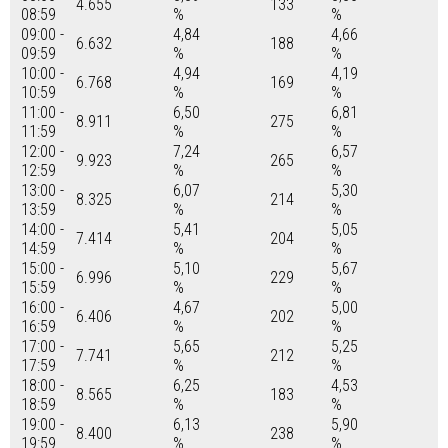
4.655
133
08:59
%
%
09:00 -
4,84
4,66
6.632
188
09:59
%
%
10:00 -
4,94
4,19
6.768
169
10:59
%
%
11:00 -
6,50
6,81
8.911
275
11:59
%
%
12:00 -
7,24
6,57
9.923
265
12:59
%
%
13:00 -
6,07
5,30
8.325
214
13:59
%
%
14:00 -
5,41
5,05
7.414
204
14:59
%
%
15:00 -
5,10
5,67
6.996
229
15:59
%
%
16:00 -
4,67
5,00
6.406
202
16:59
%
%
17:00 -
5,65
5,25
7.741
212
17:59
%
%
18:00 -
6,25
4,53
8.565
183
18:59
%
%
19:00 -
6,13
5,90
8.400
238
19:59
%
%