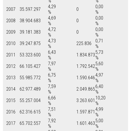
%
%
4,29
0,00
2007
35.597.297
0
%
%
4,69
0,00
2008
38.904.683
0
%
%
4,72
0,00
2009
39.181.383
0
%
%
4,73
0,71
2010
39.247.875
225.836
%
%
6,43
5,73
2011
53.323.600
1.834.873
%
%
7,97
5,60
2012
66.105.427
1.792.542
%
%
6,75
4,97
2013
55.985.772
1.590.646
%
%
7,59
6,40
2014
62.977.489
2.049.865
%
%
6,66
10,20
2015
55.257.004
3.263.601
%
%
7,51
4,99
2016
62.316.615
1.597.871
%
%
7,92
5,00
2017
65.702.557
1.601.463
%
%