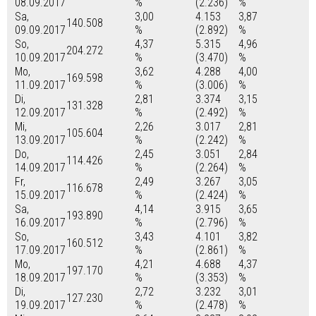
08.09.2017
%
(2.236)
%
Sa,
3,00
4.153
3,87
140.508
09.09.2017
%
(2.892)
%
So,
4,37
5.315
4,96
204.272
10.09.2017
%
(3.470)
%
Mo,
3,62
4.288
4,00
169.598
11.09.2017
%
(3.006)
%
Di,
2,81
3.374
3,15
131.328
12.09.2017
%
(2.492)
%
Mi,
2,26
3.017
2,81
105.604
13.09.2017
%
(2.242)
%
Do,
2,45
3.051
2,84
114.426
14.09.2017
%
(2.264)
%
Fr,
2,49
3.267
3,05
116.678
15.09.2017
%
(2.424)
%
Sa,
4,14
3.915
3,65
193.890
16.09.2017
%
(2.796)
%
So,
3,43
4.101
3,82
160.512
17.09.2017
%
(2.861)
%
Mo,
4,21
4.688
4,37
197.170
18.09.2017
%
(3.353)
%
Di,
2,72
3.232
3,01
127.230
19.09.2017
%
(2.478)
%