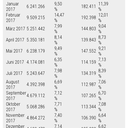
Januar
9,50
11,39
6.241.266
182.411
2017
%
%
Februar
14,47
12,01
9.509.215
192.398
2017
%
%
7,99
9,04
März 2017
5.251.442
144.803
%
%
8,14
8,73
April 2017
5.350.181
139.843
%
%
9,49
9,21
Mai 2017
6.238.179
147.552
%
%
6,35
7,13
Juni 2017
4.174.081
114.159
%
%
7,98
8,39
Juli 2017
5.243.647
134.319
%
%
August
6,69
7,06
4.392.398
112.987
2017
%
%
September
7,12
6,70
4.679.112
107.265
2017
%
%
Oktober
7,71
7,08
5.068.286
113.344
2017
%
%
November
7,40
6,64
4.864.272
106.390
2017
%
%
Dezember
7,14
6,62