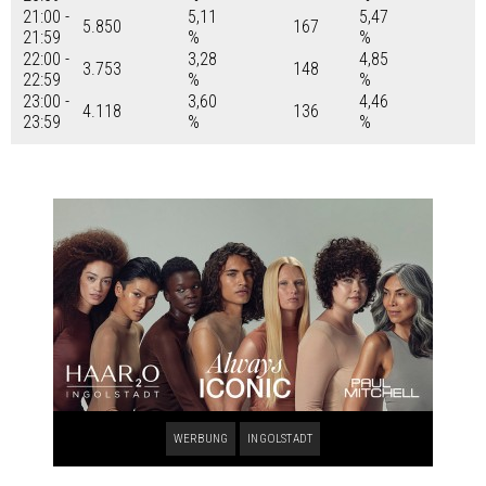
21:00 -
5,11
5,47
5.850
167
21:59
%
%
22:00 -
3,28
4,85
3.753
148
22:59
%
%
23:00 -
3,60
4,46
4.118
136
23:59
%
%
WERBUNG
INGOLSTADT