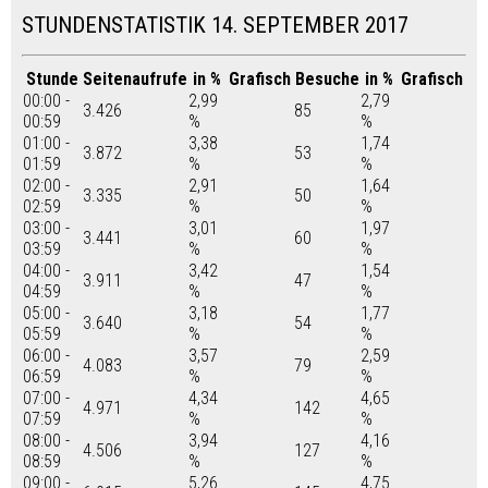
STUNDENSTATISTIK 14. SEPTEMBER 2017
Stunde
Seitenaufrufe
in %
Grafisch
Besuche
in %
Grafisch
00:00 -
2,99
2,79
3.426
85
00:59
%
%
01:00 -
3,38
1,74
3.872
53
01:59
%
%
02:00 -
2,91
1,64
3.335
50
02:59
%
%
03:00 -
3,01
1,97
3.441
60
03:59
%
%
04:00 -
3,42
1,54
3.911
47
04:59
%
%
05:00 -
3,18
1,77
3.640
54
05:59
%
%
06:00 -
3,57
2,59
4.083
79
06:59
%
%
07:00 -
4,34
4,65
4.971
142
07:59
%
%
08:00 -
3,94
4,16
4.506
127
08:59
%
%
09:00 -
5,26
4,75