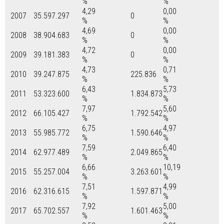
%
%
4,29
0,00
2007
35.597.297
0
%
%
4,69
0,00
2008
38.904.683
0
%
%
4,72
0,00
2009
39.181.383
0
%
%
4,73
0,71
2010
39.247.875
225.836
%
%
6,43
5,73
2011
53.323.600
1.834.873
%
%
7,97
5,60
2012
66.105.427
1.792.542
%
%
6,75
4,97
2013
55.985.772
1.590.646
%
%
7,59
6,40
2014
62.977.489
2.049.865
%
%
6,66
10,19
2015
55.257.004
3.263.601
%
%
7,51
4,99
2016
62.316.615
1.597.871
%
%
7,92
5,00
2017
65.702.557
1.601.463
%
%