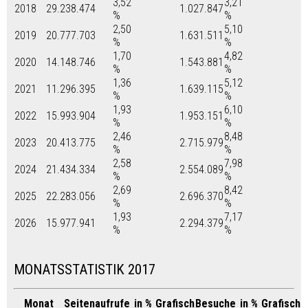
3,52
3,21
2018
29.238.474
1.027.847
%
%
2,50
5,10
2019
20.777.703
1.631.511
%
%
1,70
4,82
2020
14.148.746
1.543.881
%
%
1,36
5,12
2021
11.296.395
1.639.115
%
%
1,93
6,10
2022
15.993.904
1.953.151
%
%
2,46
8,48
2023
20.413.775
2.715.979
%
%
2,58
7,98
2024
21.434.334
2.554.089
%
%
2,69
8,42
2025
22.283.056
2.696.370
%
%
1,93
7,17
2026
15.977.941
2.294.379
%
%
MONATSSTATISTIK 2017
Monat
Seitenaufrufe
in %
Grafisch
Besuche
in %
Grafisch