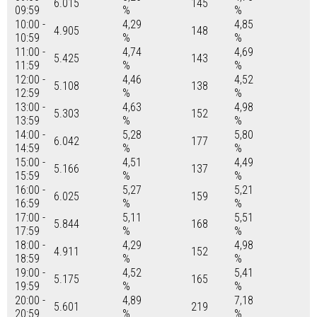
6.015
145
09:59
%
%
10:00 -
4,29
4,85
4.905
148
10:59
%
%
11:00 -
4,74
4,69
5.425
143
11:59
%
%
12:00 -
4,46
4,52
5.108
138
12:59
%
%
13:00 -
4,63
4,98
5.303
152
13:59
%
%
14:00 -
5,28
5,80
6.042
177
14:59
%
%
15:00 -
4,51
4,49
5.166
137
15:59
%
%
16:00 -
5,27
5,21
6.025
159
16:59
%
%
17:00 -
5,11
5,51
5.844
168
17:59
%
%
18:00 -
4,29
4,98
4.911
152
18:59
%
%
19:00 -
4,52
5,41
5.175
165
19:59
%
%
20:00 -
4,89
7,18
5.601
219
20:59
%
%