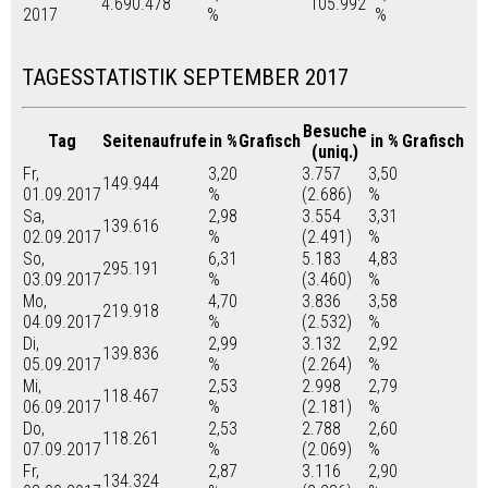
4.690.478
105.992
2017
%
%
TAGESSTATISTIK SEPTEMBER 2017
Besuche
Tag
Seitenaufrufe
in %
Grafisch
in %
Grafisch
(uniq.)
Fr,
3,20
3.757
3,50
149.944
01.09.2017
%
(2.686)
%
Sa,
2,98
3.554
3,31
139.616
02.09.2017
%
(2.491)
%
So,
6,31
5.183
4,83
295.191
03.09.2017
%
(3.460)
%
Mo,
4,70
3.836
3,58
219.918
04.09.2017
%
(2.532)
%
Di,
2,99
3.132
2,92
139.836
05.09.2017
%
(2.264)
%
Mi,
2,53
2.998
2,79
118.467
06.09.2017
%
(2.181)
%
Do,
2,53
2.788
2,60
118.261
07.09.2017
%
(2.069)
%
Fr,
2,87
3.116
2,90
134.324