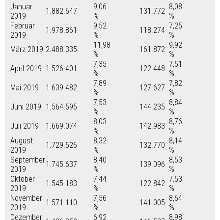
Januar
9,06
8,08
1.882.647
131.772
2019
%
%
Februar
9,52
7,25
1.978.861
118.274
2019
%
%
11,98
9,92
März 2019
2.488.335
161.872
%
%
7,35
7,51
April 2019
1.526.401
122.448
%
%
7,89
7,82
Mai 2019
1.639.482
127.627
%
%
7,53
8,84
Juni 2019
1.564.595
144.235
%
%
8,03
8,76
Juli 2019
1.669.074
142.983
%
%
August
8,32
8,14
1.729.526
132.770
2019
%
%
September
8,40
8,53
1.745.637
139.096
2019
%
%
Oktober
7,44
7,53
1.545.183
122.842
2019
%
%
November
7,56
8,64
1.571.110
141.005
2019
%
%
Dezember
6,92
8,98