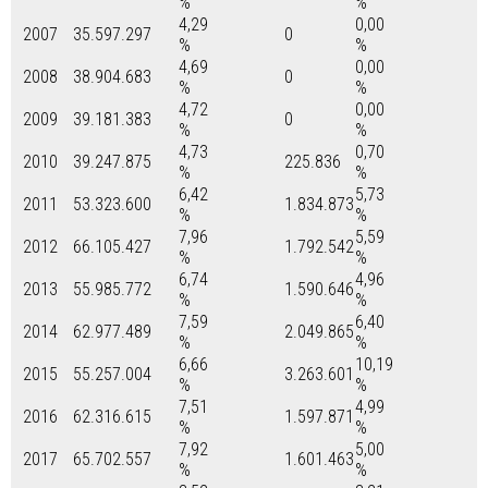
%
%
4,29
0,00
2007
35.597.297
0
%
%
4,69
0,00
2008
38.904.683
0
%
%
4,72
0,00
2009
39.181.383
0
%
%
4,73
0,70
2010
39.247.875
225.836
%
%
6,42
5,73
2011
53.323.600
1.834.873
%
%
7,96
5,59
2012
66.105.427
1.792.542
%
%
6,74
4,96
2013
55.985.772
1.590.646
%
%
7,59
6,40
2014
62.977.489
2.049.865
%
%
6,66
10,19
2015
55.257.004
3.263.601
%
%
7,51
4,99
2016
62.316.615
1.597.871
%
%
7,92
5,00
2017
65.702.557
1.601.463
%
%