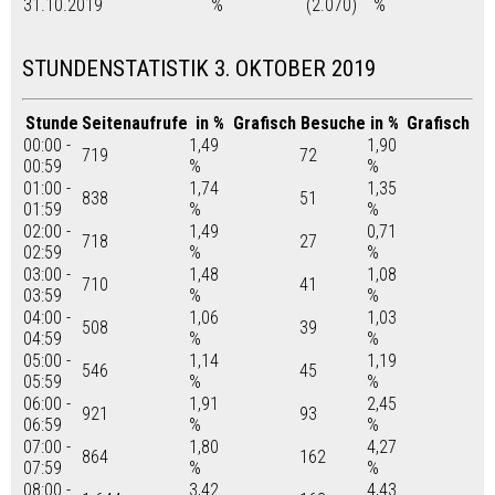
31.10.2019
%
(2.070)
%
STUNDENSTATISTIK 3. OKTOBER 2019
Stunde
Seitenaufrufe
in %
Grafisch
Besuche
in %
Grafisch
00:00 -
1,49
1,90
719
72
00:59
%
%
01:00 -
1,74
1,35
838
51
01:59
%
%
02:00 -
1,49
0,71
718
27
02:59
%
%
03:00 -
1,48
1,08
710
41
03:59
%
%
04:00 -
1,06
1,03
508
39
04:59
%
%
05:00 -
1,14
1,19
546
45
05:59
%
%
06:00 -
1,91
2,45
921
93
06:59
%
%
07:00 -
1,80
4,27
864
162
07:59
%
%
08:00 -
3,42
4,43