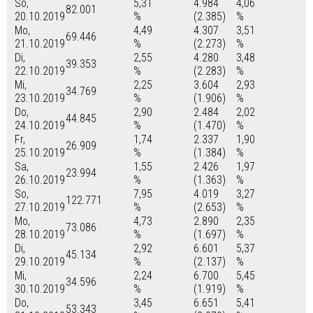
So,
5,31
4.984
4,06
82.001
20.10.2019
%
(2.385)
%
Mo,
4,49
4.307
3,51
69.446
21.10.2019
%
(2.273)
%
Di,
2,55
4.280
3,48
39.353
22.10.2019
%
(2.283)
%
Mi,
2,25
3.604
2,93
34.769
23.10.2019
%
(1.906)
%
Do,
2,90
2.484
2,02
44.845
24.10.2019
%
(1.470)
%
Fr,
1,74
2.337
1,90
26.909
25.10.2019
%
(1.384)
%
Sa,
1,55
2.426
1,97
23.994
26.10.2019
%
(1.363)
%
So,
7,95
4.019
3,27
122.771
27.10.2019
%
(2.653)
%
Mo,
4,73
2.890
2,35
73.086
28.10.2019
%
(1.697)
%
Di,
2,92
6.601
5,37
45.134
29.10.2019
%
(2.137)
%
Mi,
2,24
6.700
5,45
34.596
30.10.2019
%
(1.919)
%
Do,
3,45
6.651
5,41
53.343