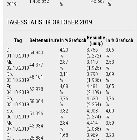
1.436.852
146.587
2019
%
%
TAGESSTATISTIK OKTOBER 2019
Besuche
Tag
Seitenaufrufe
in %
Grafisch
in %
Grafisch
(uniq.)
Di,
4,20
3.756
3,06
64.940
01.10.2019
%
(2.272)
%
Mi,
2,87
3.110
2,53
44.377
02.10.2019
%
(1.925)
%
Do,
3,11
3.790
3,09
48.101
03.10.2019
%
(1.986)
%
Fr,
4,08
4.481
3,65
62.978
04.10.2019
%
(2.109)
%
Sa,
3,76
4.620
3,76
58.064
05.10.2019
%
(2.254)
%
So,
3,32
4.908
4,00
51.326
06.10.2019
%
(2.274)
%
Mo,
2,84
4.414
3,59
43.934
07.10.2019
%
(2.038)
%
Di,
1,68
3.969
3,23
25.884