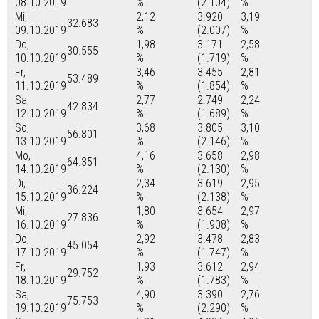
08.10.2019
%
(2.104)
%
Mi,
2,12
3.920
3,19
32.683
09.10.2019
%
(2.007)
%
Do,
1,98
3.171
2,58
30.555
10.10.2019
%
(1.719)
%
Fr,
3,46
3.455
2,81
53.489
11.10.2019
%
(1.854)
%
Sa,
2,77
2.749
2,24
42.834
12.10.2019
%
(1.689)
%
So,
3,68
3.805
3,10
56.801
13.10.2019
%
(2.146)
%
Mo,
4,16
3.658
2,98
64.351
14.10.2019
%
(2.130)
%
Di,
2,34
3.619
2,95
36.224
15.10.2019
%
(2.138)
%
Mi,
1,80
3.654
2,97
27.836
16.10.2019
%
(1.908)
%
Do,
2,92
3.478
2,83
45.054
17.10.2019
%
(1.747)
%
Fr,
1,93
3.612
2,94
29.752
18.10.2019
%
(1.783)
%
Sa,
4,90
3.390
2,76
75.753
19.10.2019
%
(2.290)
%