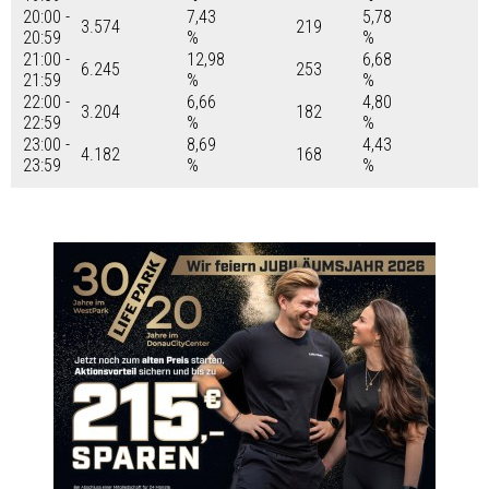
20:00 -
7,43
5,78
3.574
219
20:59
%
%
21:00 -
12,98
6,68
6.245
253
21:59
%
%
22:00 -
6,66
4,80
3.204
182
22:59
%
%
23:00 -
8,69
4,43
4.182
168
23:59
%
%