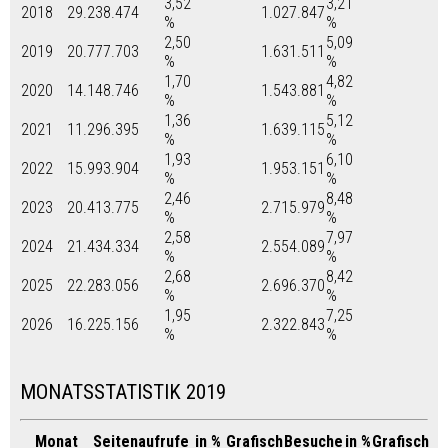
3,52
3,21
2018
29.238.474
1.027.847
%
%
2,50
5,09
2019
20.777.703
1.631.511
%
%
1,70
4,82
2020
14.148.746
1.543.881
%
%
1,36
5,12
2021
11.296.395
1.639.115
%
%
1,93
6,10
2022
15.993.904
1.953.151
%
%
2,46
8,48
2023
20.413.775
2.715.979
%
%
2,58
7,97
2024
21.434.334
2.554.089
%
%
2,68
8,42
2025
22.283.056
2.696.370
%
%
1,95
7,25
2026
16.225.156
2.322.843
%
%
MONATSSTATISTIK 2019
Monat
Seitenaufrufe
in %
Grafisch
Besuche
in %
Grafisch