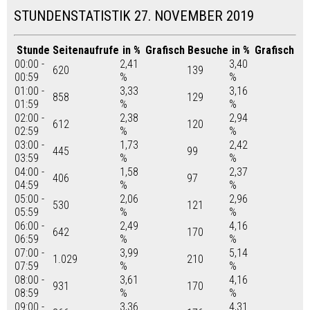
STUNDENSTATISTIK 27. NOVEMBER 2019
Stunde
Seitenaufrufe
in %
Grafisch
Besuche
in %
Grafisch
00:00 -
2,41
3,40
620
139
00:59
%
%
01:00 -
3,33
3,16
858
129
01:59
%
%
02:00 -
2,38
2,94
612
120
02:59
%
%
03:00 -
1,73
2,42
445
99
03:59
%
%
04:00 -
1,58
2,37
406
97
04:59
%
%
05:00 -
2,06
2,96
530
121
05:59
%
%
06:00 -
2,49
4,16
642
170
06:59
%
%
07:00 -
3,99
5,14
1.029
210
07:59
%
%
08:00 -
3,61
4,16
931
170
08:59
%
%
09:00 -
3,36
4,31