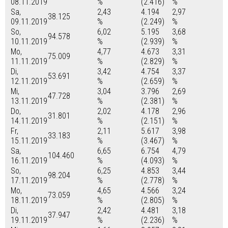
08.11.2019
%
(2.416)
%
Sa,
2,43
4.194
2,97
38.125
09.11.2019
%
(2.249)
%
So,
6,02
5.195
3,68
94.578
10.11.2019
%
(2.939)
%
Mo,
4,77
4.673
3,31
75.009
11.11.2019
%
(2.829)
%
Di,
3,42
4.754
3,37
53.691
12.11.2019
%
(2.659)
%
Mi,
3,04
3.796
2,69
47.728
13.11.2019
%
(2.381)
%
Do,
2,02
4.178
2,96
31.801
14.11.2019
%
(2.151)
%
Fr,
2,11
5.617
3,98
33.183
15.11.2019
%
(3.467)
%
Sa,
6,65
6.754
4,79
104.460
16.11.2019
%
(4.093)
%
So,
6,25
4.853
3,44
98.204
17.11.2019
%
(2.778)
%
Mo,
4,65
4.566
3,24
73.059
18.11.2019
%
(2.805)
%
Di,
2,42
4.481
3,18
37.947
19.11.2019
%
(2.236)
%