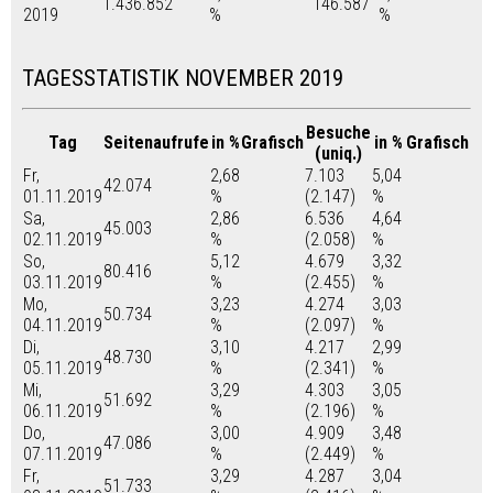
1.436.852
146.587
2019
%
%
TAGESSTATISTIK NOVEMBER 2019
Besuche
Tag
Seitenaufrufe
in %
Grafisch
in %
Grafisch
(uniq.)
Fr,
2,68
7.103
5,04
42.074
01.11.2019
%
(2.147)
%
Sa,
2,86
6.536
4,64
45.003
02.11.2019
%
(2.058)
%
So,
5,12
4.679
3,32
80.416
03.11.2019
%
(2.455)
%
Mo,
3,23
4.274
3,03
50.734
04.11.2019
%
(2.097)
%
Di,
3,10
4.217
2,99
48.730
05.11.2019
%
(2.341)
%
Mi,
3,29
4.303
3,05
51.692
06.11.2019
%
(2.196)
%
Do,
3,00
4.909
3,48
47.086
07.11.2019
%
(2.449)
%
Fr,
3,29
4.287
3,04
51.733