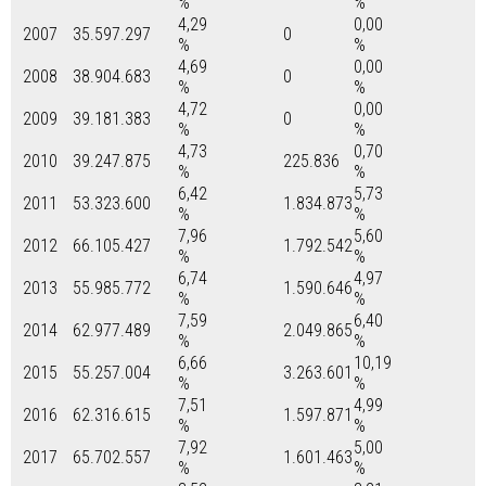
%
%
4,29
0,00
2007
35.597.297
0
%
%
4,69
0,00
2008
38.904.683
0
%
%
4,72
0,00
2009
39.181.383
0
%
%
4,73
0,70
2010
39.247.875
225.836
%
%
6,42
5,73
2011
53.323.600
1.834.873
%
%
7,96
5,60
2012
66.105.427
1.792.542
%
%
6,74
4,97
2013
55.985.772
1.590.646
%
%
7,59
6,40
2014
62.977.489
2.049.865
%
%
6,66
10,19
2015
55.257.004
3.263.601
%
%
7,51
4,99
2016
62.316.615
1.597.871
%
%
7,92
5,00
2017
65.702.557
1.601.463
%
%