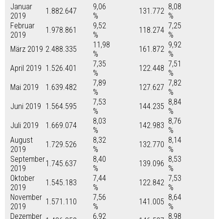
Januar
9,06
8,08
1.882.647
131.772
2019
%
%
Februar
9,52
7,25
1.978.861
118.274
2019
%
%
11,98
9,92
März 2019
2.488.335
161.872
%
%
7,35
7,51
April 2019
1.526.401
122.448
%
%
7,89
7,82
Mai 2019
1.639.482
127.627
%
%
7,53
8,84
Juni 2019
1.564.595
144.235
%
%
8,03
8,76
Juli 2019
1.669.074
142.983
%
%
August
8,32
8,14
1.729.526
132.770
2019
%
%
September
8,40
8,53
1.745.637
139.096
2019
%
%
Oktober
7,44
7,53
1.545.183
122.842
2019
%
%
November
7,56
8,64
1.571.110
141.005
2019
%
%
Dezember
6,92
8,98