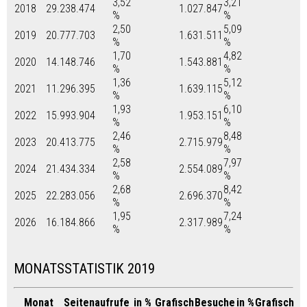
3,52
3,21
2018
29.238.474
1.027.847
%
%
2,50
5,09
2019
20.777.703
1.631.511
%
%
1,70
4,82
2020
14.148.746
1.543.881
%
%
1,36
5,12
2021
11.296.395
1.639.115
%
%
1,93
6,10
2022
15.993.904
1.953.151
%
%
2,46
8,48
2023
20.413.775
2.715.979
%
%
2,58
7,97
2024
21.434.334
2.554.089
%
%
2,68
8,42
2025
22.283.056
2.696.370
%
%
1,95
7,24
2026
16.184.866
2.317.989
%
%
MONATSSTATISTIK 2019
Monat
Seitenaufrufe
in %
Grafisch
Besuche
in %
Grafisch