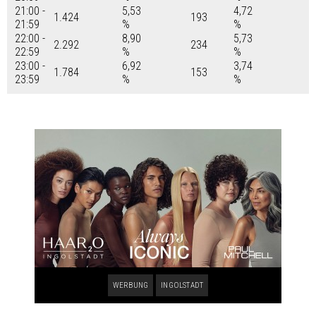
21:00 -
5,53
4,72
1.424
193
21:59
%
%
22:00 -
8,90
5,73
2.292
234
22:59
%
%
23:00 -
6,92
3,74
1.784
153
23:59
%
%
WERBUNG
INGOLSTADT