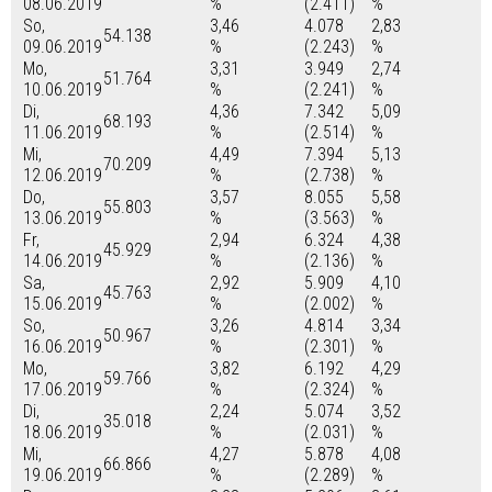
08.06.2019
%
(2.411)
%
So,
3,46
4.078
2,83
54.138
09.06.2019
%
(2.243)
%
Mo,
3,31
3.949
2,74
51.764
10.06.2019
%
(2.241)
%
Di,
4,36
7.342
5,09
68.193
11.06.2019
%
(2.514)
%
Mi,
4,49
7.394
5,13
70.209
12.06.2019
%
(2.738)
%
Do,
3,57
8.055
5,58
55.803
13.06.2019
%
(3.563)
%
Fr,
2,94
6.324
4,38
45.929
14.06.2019
%
(2.136)
%
Sa,
2,92
5.909
4,10
45.763
15.06.2019
%
(2.002)
%
So,
3,26
4.814
3,34
50.967
16.06.2019
%
(2.301)
%
Mo,
3,82
6.192
4,29
59.766
17.06.2019
%
(2.324)
%
Di,
2,24
5.074
3,52
35.018
18.06.2019
%
(2.031)
%
Mi,
4,27
5.878
4,08
66.866
19.06.2019
%
(2.289)
%