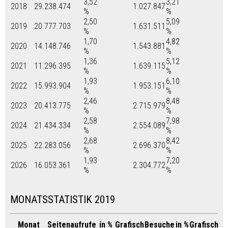
3,52
3,21
2018
29.238.474
1.027.847
%
%
2,50
5,09
2019
20.777.703
1.631.511
%
%
1,70
4,82
2020
14.148.746
1.543.881
%
%
1,36
5,12
2021
11.296.395
1.639.115
%
%
1,93
6,10
2022
15.993.904
1.953.151
%
%
2,46
8,48
2023
20.413.775
2.715.979
%
%
2,58
7,98
2024
21.434.334
2.554.089
%
%
2,68
8,42
2025
22.283.056
2.696.370
%
%
1,93
7,20
2026
16.053.361
2.304.772
%
%
MONATSSTATISTIK 2019
Monat
Seitenaufrufe
in %
Grafisch
Besuche
in %
Grafisch