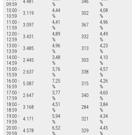
4.481
346
09:59
%
%
10:00 -
4,44
4,08
3.119
302
10:59
%
%
11:00 -
4,41
4,96
3.097
367
11:59
%
%
12:00 -
4,89
4,49
3.431
332
12:59
%
%
13:00 -
4,96
4,23
3.485
313
13:59
%
%
14:00 -
3,48
4,10
2.445
303
14:59
%
%
15:00 -
3,76
4,57
2.637
338
15:59
%
%
16:00 -
7,25
4,26
5.087
315
16:59
%
%
17:00 -
3,77
4,60
2.647
340
17:59
%
%
18:00 -
4,51
3,84
3.168
284
18:59
%
%
19:00 -
5,94
4,34
4.171
321
19:59
%
%
20:00 -
6,52
4,45
4.578
329
20:59
%
%