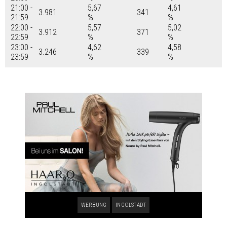
21:00 -
5,67
4,61
3.981
341
21:59
%
%
22:00 -
5,57
5,02
3.912
371
22:59
%
%
23:00 -
4,62
4,58
3.246
339
23:59
%
%
WERBUNG
INGOLSTADT