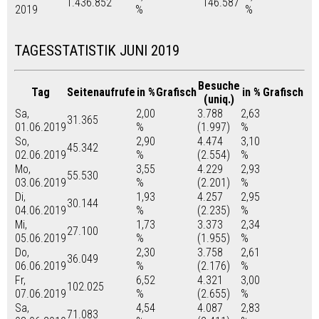
1.436.852
146.587
2019
%
%
TAGESSTATISTIK JUNI 2019
Besuche
Tag
Seitenaufrufe
in %
Grafisch
in %
Grafisch
(uniq.)
Sa,
2,00
3.788
2,63
31.365
01.06.2019
%
(1.997)
%
So,
2,90
4.474
3,10
45.342
02.06.2019
%
(2.554)
%
Mo,
3,55
4.229
2,93
55.530
03.06.2019
%
(2.201)
%
Di,
1,93
4.257
2,95
30.144
04.06.2019
%
(2.235)
%
Mi,
1,73
3.373
2,34
27.100
05.06.2019
%
(1.955)
%
Do,
2,30
3.758
2,61
36.049
06.06.2019
%
(2.176)
%
Fr,
6,52
4.321
3,00
102.025
07.06.2019
%
(2.655)
%
Sa,
4,54
4.087
2,83
71.083