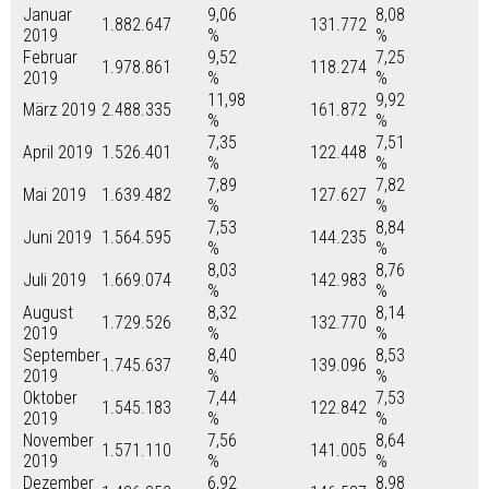
Januar
9,06
8,08
1.882.647
131.772
2019
%
%
Februar
9,52
7,25
1.978.861
118.274
2019
%
%
11,98
9,92
März 2019
2.488.335
161.872
%
%
7,35
7,51
April 2019
1.526.401
122.448
%
%
7,89
7,82
Mai 2019
1.639.482
127.627
%
%
7,53
8,84
Juni 2019
1.564.595
144.235
%
%
8,03
8,76
Juli 2019
1.669.074
142.983
%
%
August
8,32
8,14
1.729.526
132.770
2019
%
%
September
8,40
8,53
1.745.637
139.096
2019
%
%
Oktober
7,44
7,53
1.545.183
122.842
2019
%
%
November
7,56
8,64
1.571.110
141.005
2019
%
%
Dezember
6,92
8,98