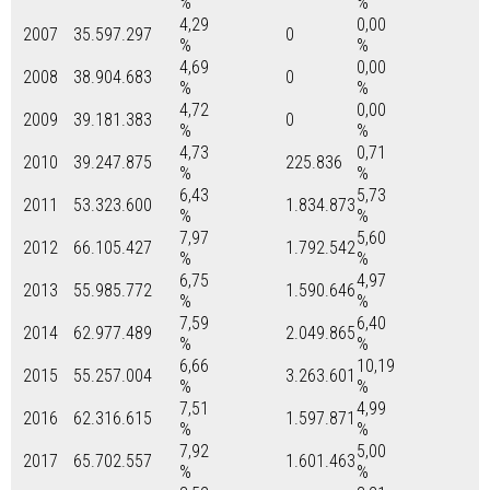
%
%
4,29
0,00
2007
35.597.297
0
%
%
4,69
0,00
2008
38.904.683
0
%
%
4,72
0,00
2009
39.181.383
0
%
%
4,73
0,71
2010
39.247.875
225.836
%
%
6,43
5,73
2011
53.323.600
1.834.873
%
%
7,97
5,60
2012
66.105.427
1.792.542
%
%
6,75
4,97
2013
55.985.772
1.590.646
%
%
7,59
6,40
2014
62.977.489
2.049.865
%
%
6,66
10,19
2015
55.257.004
3.263.601
%
%
7,51
4,99
2016
62.316.615
1.597.871
%
%
7,92
5,00
2017
65.702.557
1.601.463
%
%