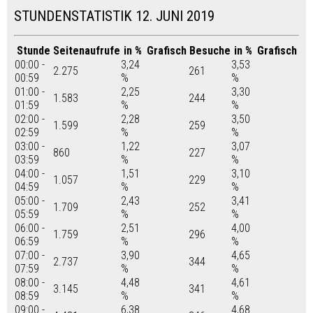
STUNDENSTATISTIK 12. JUNI 2019
Stunde
Seitenaufrufe
in %
Grafisch
Besuche
in %
Grafisch
00:00 -
3,24
3,53
2.275
261
00:59
%
%
01:00 -
2,25
3,30
1.583
244
01:59
%
%
02:00 -
2,28
3,50
1.599
259
02:59
%
%
03:00 -
1,22
3,07
860
227
03:59
%
%
04:00 -
1,51
3,10
1.057
229
04:59
%
%
05:00 -
2,43
3,41
1.709
252
05:59
%
%
06:00 -
2,51
4,00
1.759
296
06:59
%
%
07:00 -
3,90
4,65
2.737
344
07:59
%
%
08:00 -
4,48
4,61
3.145
341
08:59
%
%
09:00 -
6,38
4,68