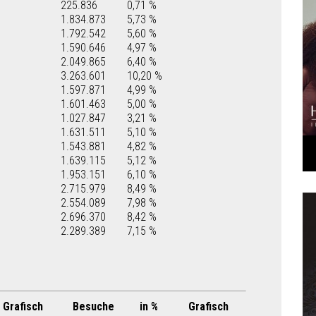
225.836
0,71 %
1.834.873
5,73 %
1.792.542
5,60 %
1.590.646
4,97 %
2.049.865
6,40 %
3.263.601
10,20 %
1.597.871
4,99 %
1.601.463
5,00 %
1.027.847
3,21 %
1.631.511
5,10 %
1.543.881
4,82 %
1.639.115
5,12 %
1.953.151
6,10 %
2.715.979
8,49 %
2.554.089
7,98 %
2.696.370
8,42 %
2.289.389
7,15 %
Grafisch
Besuche
in %
Grafisch