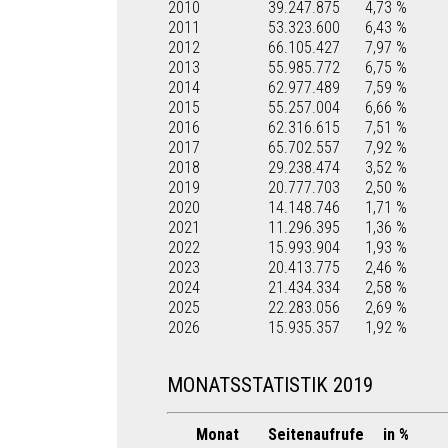
2010
39.247.875
4,73 %
2011
53.323.600
6,43 %
2012
66.105.427
7,97 %
2013
55.985.772
6,75 %
2014
62.977.489
7,59 %
2015
55.257.004
6,66 %
2016
62.316.615
7,51 %
2017
65.702.557
7,92 %
2018
29.238.474
3,52 %
2019
20.777.703
2,50 %
2020
14.148.746
1,71 %
2021
11.296.395
1,36 %
2022
15.993.904
1,93 %
2023
20.413.775
2,46 %
2024
21.434.334
2,58 %
2025
22.283.056
2,69 %
2026
15.935.357
1,92 %
MONATSSTATISTIK 2019
Monat
Seitenaufrufe
in %