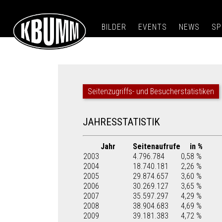
BILDER
EVENTS
NEWS
SP
Seitenzugriffs- und Besucherstatistiken
JAHRESSTATISTIK
Jahr
Seitenaufrufe
in %
2003
4.796.784
0,58 %
2004
18.740.181
2,26 %
2005
29.874.657
3,60 %
2006
30.269.127
3,65 %
2007
35.597.297
4,29 %
2008
38.904.683
4,69 %
2009
39.181.383
4,72 %