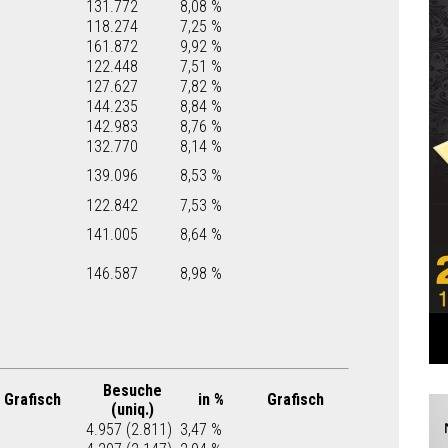
131.772
8,08 %
118.274
7,25 %
161.872
9,92 %
122.448
7,51 %
127.627
7,82 %
144.235
8,84 %
142.983
8,76 %
132.770
8,14 %
139.096
8,53 %
122.842
7,53 %
141.005
8,64 %
146.587
8,98 %
Besuche
Grafisch
in %
Grafisch
(uniq.)
4.957 (2.811)
3,47 %