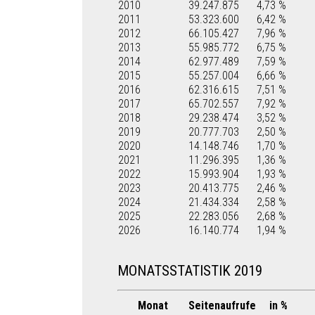
2010
39.247.875
4,73 %
2011
53.323.600
6,42 %
2012
66.105.427
7,96 %
2013
55.985.772
6,75 %
2014
62.977.489
7,59 %
2015
55.257.004
6,66 %
2016
62.316.615
7,51 %
2017
65.702.557
7,92 %
2018
29.238.474
3,52 %
2019
20.777.703
2,50 %
2020
14.148.746
1,70 %
2021
11.296.395
1,36 %
2022
15.993.904
1,93 %
2023
20.413.775
2,46 %
2024
21.434.334
2,58 %
2025
22.283.056
2,68 %
2026
16.140.774
1,94 %
MONATSSTATISTIK 2019
Monat
Seitenaufrufe
in %