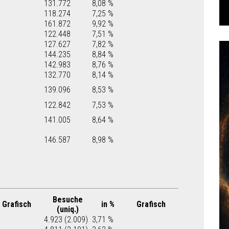
131.772
8,08 %
118.274
7,25 %
161.872
9,92 %
122.448
7,51 %
127.627
7,82 %
144.235
8,84 %
142.983
8,76 %
132.770
8,14 %
139.096
8,53 %
122.842
7,53 %
141.005
8,64 %
146.587
8,98 %
Besuche
Grafisch
in %
Grafisch
(uniq.)
4.923 (2.009)
3,71 %