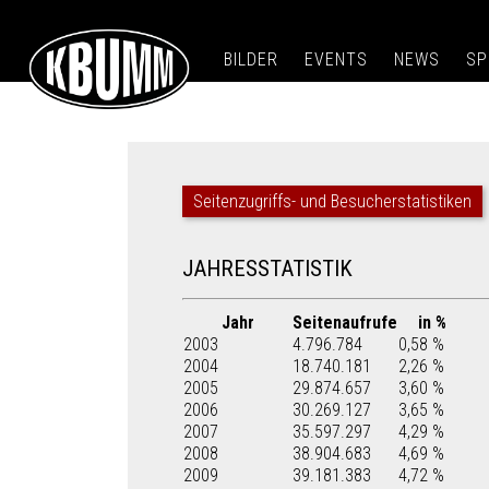
BILDER
EVENTS
NEWS
SP
Seitenzugriffs- und Besucherstatistiken
JAHRESSTATISTIK
Jahr
Seitenaufrufe
in %
2003
4.796.784
0,58 %
2004
18.740.181
2,26 %
2005
29.874.657
3,60 %
2006
30.269.127
3,65 %
2007
35.597.297
4,29 %
2008
38.904.683
4,69 %
2009
39.181.383
4,72 %