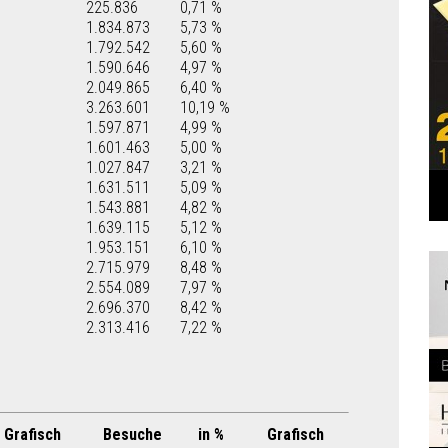
225.836
0,71 %
1.834.873
5,73 %
1.792.542
5,60 %
1.590.646
4,97 %
2.049.865
6,40 %
3.263.601
10,19 %
1.597.871
4,99 %
1.601.463
5,00 %
1.027.847
3,21 %
1.631.511
5,09 %
1.543.881
4,82 %
1.639.115
5,12 %
1.953.151
6,10 %
2.715.979
8,48 %
2.554.089
7,97 %
2.696.370
8,42 %
2.313.416
7,22 %
Grafisch
Besuche
in %
Grafisch