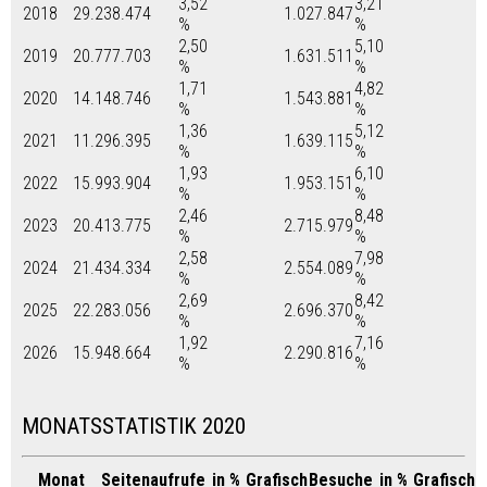
3,52
3,21
2018
29.238.474
1.027.847
%
%
2,50
5,10
2019
20.777.703
1.631.511
%
%
1,71
4,82
2020
14.148.746
1.543.881
%
%
1,36
5,12
2021
11.296.395
1.639.115
%
%
1,93
6,10
2022
15.993.904
1.953.151
%
%
2,46
8,48
2023
20.413.775
2.715.979
%
%
2,58
7,98
2024
21.434.334
2.554.089
%
%
2,69
8,42
2025
22.283.056
2.696.370
%
%
1,92
7,16
2026
15.948.664
2.290.816
%
%
MONATSSTATISTIK 2020
Monat
Seitenaufrufe
in %
Grafisch
Besuche
in %
Grafisch