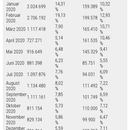
Januar
14,31
10,32
2.024.699
159.389
2020
%
%
Februar
19,13
12,93
2.706.192
199.578
2020
%
%
7,90
10,71
März 2020
1.117.418
165.410
%
%
5,14
10,46
April 2020
727.271
161.535
%
%
6,48
9,41
Mai 2020
916.649
145.329
%
%
6,23
5,55
Juni 2020
881.398
85.751
%
%
7,76
6,09
Juli 2020
1.097.876
94.031
%
%
August
8,02
7,22
1.134.480
111.492
2020
%
%
September
7,85
6,59
1.111.161
101.749
2020
%
%
Oktober
5,73
7,12
811.154
110.000
2020
%
%
November
5,86
6,47
829.134
99.900
2020
%
%
Dezember
5,59
7,11