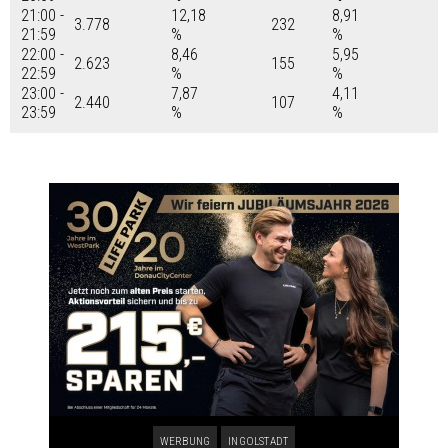
21:00 -
12,18
8,91
3.778
232
21:59
%
%
22:00 -
8,46
5,95
2.623
155
22:59
%
%
23:00 -
7,87
4,11
2.440
107
23:59
%
%
WERBUNG
INGOLSTADT