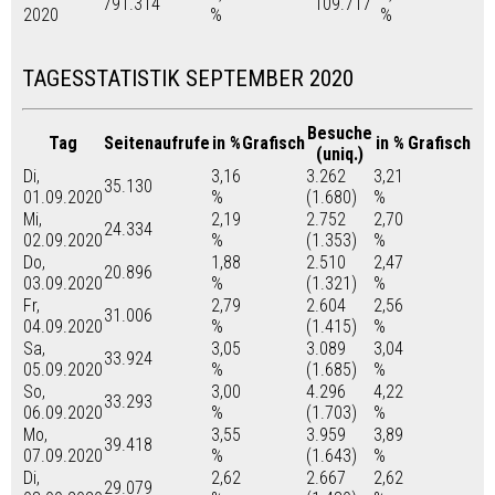
791.314
109.717
2020
%
%
TAGESSTATISTIK SEPTEMBER 2020
Besuche
Tag
Seitenaufrufe
in %
Grafisch
in %
Grafisch
(uniq.)
Di,
3,16
3.262
3,21
35.130
01.09.2020
%
(1.680)
%
Mi,
2,19
2.752
2,70
24.334
02.09.2020
%
(1.353)
%
Do,
1,88
2.510
2,47
20.896
03.09.2020
%
(1.321)
%
Fr,
2,79
2.604
2,56
31.006
04.09.2020
%
(1.415)
%
Sa,
3,05
3.089
3,04
33.924
05.09.2020
%
(1.685)
%
So,
3,00
4.296
4,22
33.293
06.09.2020
%
(1.703)
%
Mo,
3,55
3.959
3,89
39.418
07.09.2020
%
(1.643)
%
Di,
2,62
2.667
2,62
29.079