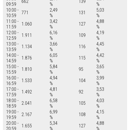
662
139
09:59
%
%
10:00 -
2,49
5,03
771
131
10:59
%
%
11:00 -
3,42
4,88
1.060
127
11:59
%
%
12:00 -
6,16
4,19
1.911
109
12:59
%
%
13:00 -
3,66
4,45
1.134
116
13:59
%
%
14:00 -
6,05
4,42
1.876
115
14:59
%
%
15:00 -
5,84
3,65
1.810
95
15:59
%
%
16:00 -
4,94
3,99
1.533
104
16:59
%
%
17:00 -
4,81
3,53
1.492
92
17:59
%
%
18:00 -
6,58
4,03
2.041
105
18:59
%
%
19:00 -
6,99
4,15
2.167
108
19:59
%
%
20:00 -
5,34
4,88
1.655
127
20:59
%
%