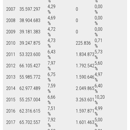
%
%
4,29
0,00
2007
35.597.297
0
%
%
4,69
0,00
2008
38.904.683
0
%
%
4,72
0,00
2009
39.181.383
0
%
%
4,73
0,71
2010
39.247.875
225.836
%
%
6,43
5,73
2011
53.323.600
1.834.873
%
%
7,97
5,60
2012
66.105.427
1.792.542
%
%
6,75
4,97
2013
55.985.772
1.590.646
%
%
7,59
6,40
2014
62.977.489
2.049.865
%
%
6,66
10,20
2015
55.257.004
3.263.601
%
%
7,51
4,99
2016
62.316.615
1.597.871
%
%
7,92
5,00
2017
65.702.557
1.601.463
%
%