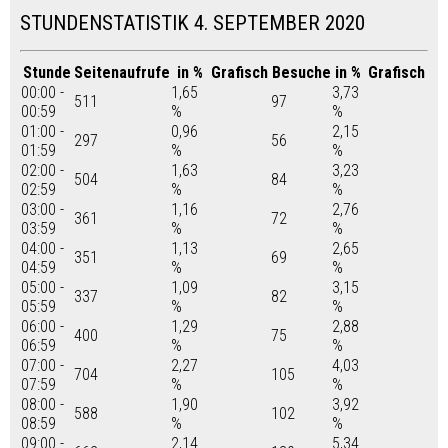
STUNDENSTATISTIK 4. SEPTEMBER 2020
Stunde
Seitenaufrufe
in %
Grafisch
Besuche
in %
Grafisch
00:00 -
1,65
3,73
511
97
00:59
%
%
01:00 -
0,96
2,15
297
56
01:59
%
%
02:00 -
1,63
3,23
504
84
02:59
%
%
03:00 -
1,16
2,76
361
72
03:59
%
%
04:00 -
1,13
2,65
351
69
04:59
%
%
05:00 -
1,09
3,15
337
82
05:59
%
%
06:00 -
1,29
2,88
400
75
06:59
%
%
07:00 -
2,27
4,03
704
105
07:59
%
%
08:00 -
1,90
3,92
588
102
08:59
%
%
09:00 -
2,14
5,34