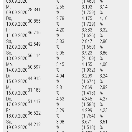
08.09.2020
%
(1.480)
%
Mi,
2,55
3.193
3,14
28.341
09.09.2020
%
(1.759)
%
Do,
2,78
4.175
4,10
30.855
10.09.2020
%
(1.729)
%
Fr,
4,20
3.383
3,32
46.716
11.09.2020
%
(1.626)
%
Sa,
3,83
2.847
2,80
42.549
12.09.2020
%
(1.650)
%
So,
5,05
3.923
3,86
56.114
13.09.2020
%
(2.109)
%
Mo,
5,45
4.155
4,08
60.597
14.09.2020
%
(1.932)
%
Di,
4,04
3.299
3,24
44.915
15.09.2020
%
(1.674)
%
Mi,
2,81
2.869
2,82
31.183
16.09.2020
%
(1.418)
%
Do,
4,63
4.345
4,27
51.417
17.09.2020
%
(1.583)
%
Fr,
3,29
4.299
4,23
36.522
18.09.2020
%
(1.754)
%
Sa,
3,98
3.671
3,61
44.212
19.09.2020
%
(1.518)
%