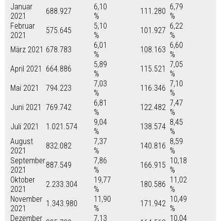
Januar
6,10
6,79
688.927
111.280
2021
%
%
Februar
5,10
6,22
575.645
101.927
2021
%
%
6,01
6,60
März 2021
678.783
108.163
%
%
5,89
7,05
April 2021
664.886
115.521
%
%
7,03
7,10
Mai 2021
794.223
116.346
%
%
6,81
7,47
Juni 2021
769.742
122.482
%
%
9,04
8,45
Juli 2021
1.021.574
138.574
%
%
August
7,37
8,59
832.082
140.816
2021
%
%
September
7,86
10,18
887.549
166.915
2021
%
%
Oktober
19,77
11,02
2.233.304
180.586
2021
%
%
November
11,90
10,49
1.343.980
171.942
2021
%
%
Dezember
7,13
10,04