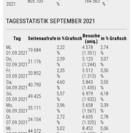
805.700
164.563
2021
%
%
TAGESSTATISTIK SEPTEMBER 2021
Besuche
Tag
Seitenaufrufe
in %
Grafisch
in %
Grafisch
(uniq.)
Mi,
2,22
4.578
2,74
19.684
01.09.2021
%
(1.351)
%
Do,
2,39
5.123
3,07
21.176
02.09.2021
%
(1.244)
%
Fr,
2,35
5.512
3,30
20.852
03.09.2021
%
(1.313)
%
Sa,
4,60
5.843
3,50
40.790
04.09.2021
%
(1.435)
%
So,
5,57
6.979
4,18
49.425
05.09.2021
%
(1.932)
%
Mo,
3,96
5.658
3,39
35.111
06.09.2021
%
(1.567)
%
Di,
2,72
4.635
2,78
24.154
07.09.2021
%
(1.325)
%
Mi,
5,02
8.452
5,06
44.572