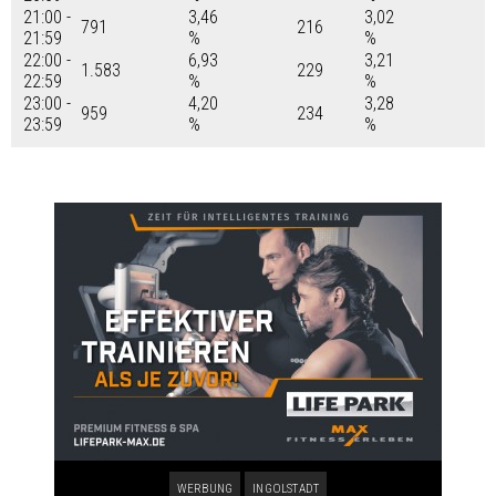
21:00 -
3,46
3,02
791
216
21:59
%
%
22:00 -
6,93
3,21
1.583
229
22:59
%
%
23:00 -
4,20
3,28
959
234
23:59
%
%
WERBUNG
INGOLSTADT