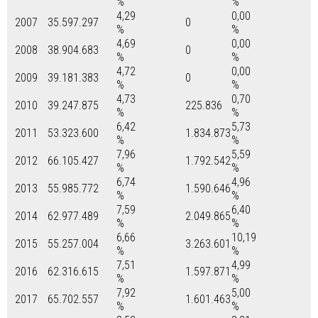
%
%
4,29
0,00
2007
35.597.297
0
%
%
4,69
0,00
2008
38.904.683
0
%
%
4,72
0,00
2009
39.181.383
0
%
%
4,73
0,70
2010
39.247.875
225.836
%
%
6,42
5,73
2011
53.323.600
1.834.873
%
%
7,96
5,59
2012
66.105.427
1.792.542
%
%
6,74
4,96
2013
55.985.772
1.590.646
%
%
7,59
6,40
2014
62.977.489
2.049.865
%
%
6,66
10,19
2015
55.257.004
3.263.601
%
%
7,51
4,99
2016
62.316.615
1.597.871
%
%
7,92
5,00
2017
65.702.557
1.601.463
%
%