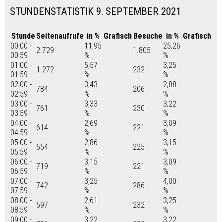
STUNDENSTATISTIK 9. SEPTEMBER 2021
Stunde
Seitenaufrufe
in %
Grafisch
Besuche
in %
Grafisch
00:00 -
11,95
25,26
2.729
1.805
00:59
%
%
01:00 -
5,57
3,25
1.272
232
01:59
%
%
02:00 -
3,43
2,88
784
206
02:59
%
%
03:00 -
3,33
3,22
761
230
03:59
%
%
04:00 -
2,69
3,09
614
221
04:59
%
%
05:00 -
2,86
3,15
654
225
05:59
%
%
06:00 -
3,15
3,09
719
221
06:59
%
%
07:00 -
3,25
4,00
742
286
07:59
%
%
08:00 -
2,61
3,25
597
232
08:59
%
%
09:00 -
3,22
3,22