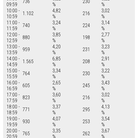
736
230
09:59
%
%
10:00 -
4,82
3,02
1.102
216
10:59
%
%
11:00 -
3,24
3,14
740
224
11:59
%
%
12:00 -
3,85
2,77
880
198
12:59
%
%
13:00 -
4,20
3,23
959
231
13:59
%
%
14:00 -
6,85
2,91
1.565
208
14:59
%
%
15:00 -
3,34
3,22
764
230
15:59
%
%
16:00 -
2,65
3,43
605
245
16:59
%
%
17:00 -
3,60
3,02
823
216
17:59
%
%
18:00 -
3,37
4,13
771
295
18:59
%
%
19:00 -
4,07
3,54
930
253
19:59
%
%
20:00 -
3,35
3,67
765
262
20:59
%
%