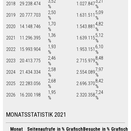
3,52
3,21
2018
29.238.474
1.027.847
%
%
2,50
5,09
2019
20.777.703
1.631.511
%
%
1,70
4,82
2020
14.148.746
1.543.881
%
%
1,36
5,12
2021
11.296.395
1.639.115
%
%
1,93
6,10
2022
15.993.904
1.953.151
%
%
2,46
8,48
2023
20.413.775
2.715.979
%
%
2,58
7,97
2024
21.434.334
2.554.089
%
%
2,68
8,42
2025
22.283.056
2.696.370
%
%
1,95
7,24
2026
16.200.198
2.320.358
%
%
MONATSSTATISTIK 2021
Monat
Seitenaufrufe
in %
Grafisch
Besuche
in %
Grafisch