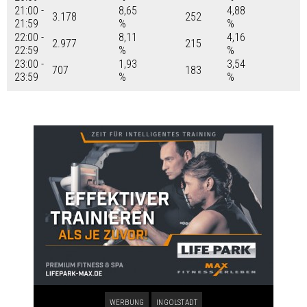
21:00 -
8,65
4,88
3.178
252
21:59
%
%
22:00 -
8,11
4,16
2.977
215
22:59
%
%
23:00 -
1,93
3,54
707
183
23:59
%
%
WERBUNG
INGOLSTADT