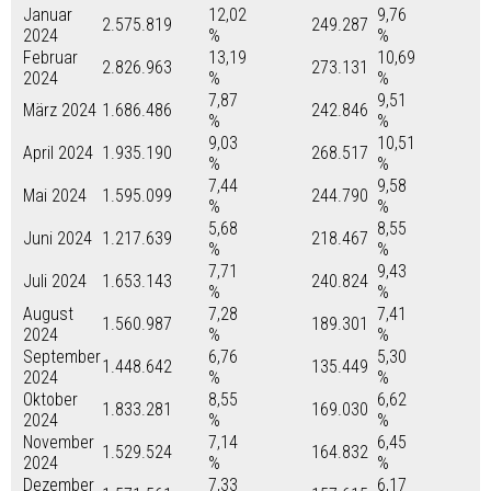
Januar
12,02
9,76
2.575.819
249.287
2024
%
%
Februar
13,19
10,69
2.826.963
273.131
2024
%
%
7,87
9,51
März 2024
1.686.486
242.846
%
%
9,03
10,51
April 2024
1.935.190
268.517
%
%
7,44
9,58
Mai 2024
1.595.099
244.790
%
%
5,68
8,55
Juni 2024
1.217.639
218.467
%
%
7,71
9,43
Juli 2024
1.653.143
240.824
%
%
August
7,28
7,41
1.560.987
189.301
2024
%
%
September
6,76
5,30
1.448.642
135.449
2024
%
%
Oktober
8,55
6,62
1.833.281
169.030
2024
%
%
November
7,14
6,45
1.529.524
164.832
2024
%
%
Dezember
7,33
6,17