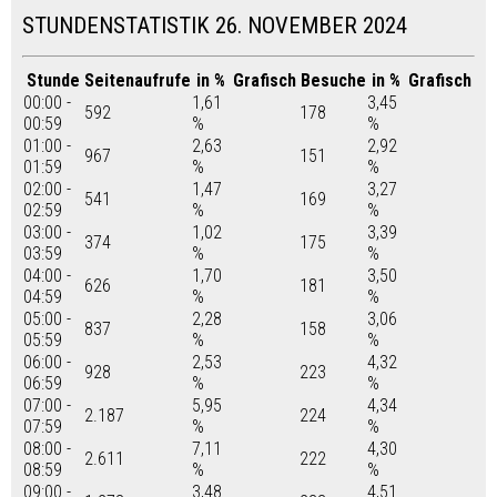
STUNDENSTATISTIK 26. NOVEMBER 2024
Stunde
Seitenaufrufe
in %
Grafisch
Besuche
in %
Grafisch
00:00 -
1,61
3,45
592
178
00:59
%
%
01:00 -
2,63
2,92
967
151
01:59
%
%
02:00 -
1,47
3,27
541
169
02:59
%
%
03:00 -
1,02
3,39
374
175
03:59
%
%
04:00 -
1,70
3,50
626
181
04:59
%
%
05:00 -
2,28
3,06
837
158
05:59
%
%
06:00 -
2,53
4,32
928
223
06:59
%
%
07:00 -
5,95
4,34
2.187
224
07:59
%
%
08:00 -
7,11
4,30
2.611
222
08:59
%
%
09:00 -
3,48
4,51