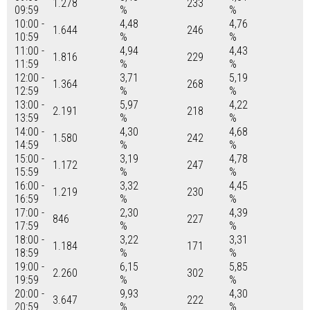
1.278
233
09:59
%
%
10:00 -
4,48
4,76
1.644
246
10:59
%
%
11:00 -
4,94
4,43
1.816
229
11:59
%
%
12:00 -
3,71
5,19
1.364
268
12:59
%
%
13:00 -
5,97
4,22
2.191
218
13:59
%
%
14:00 -
4,30
4,68
1.580
242
14:59
%
%
15:00 -
3,19
4,78
1.172
247
15:59
%
%
16:00 -
3,32
4,45
1.219
230
16:59
%
%
17:00 -
2,30
4,39
846
227
17:59
%
%
18:00 -
3,22
3,31
1.184
171
18:59
%
%
19:00 -
6,15
5,85
2.260
302
19:59
%
%
20:00 -
9,93
4,30
3.647
222
20:59
%
%