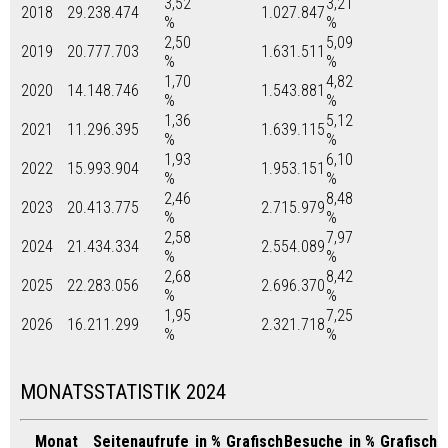
3,52
3,21
2018
29.238.474
1.027.847
%
%
2,50
5,09
2019
20.777.703
1.631.511
%
%
1,70
4,82
2020
14.148.746
1.543.881
%
%
1,36
5,12
2021
11.296.395
1.639.115
%
%
1,93
6,10
2022
15.993.904
1.953.151
%
%
2,46
8,48
2023
20.413.775
2.715.979
%
%
2,58
7,97
2024
21.434.334
2.554.089
%
%
2,68
8,42
2025
22.283.056
2.696.370
%
%
1,95
7,25
2026
16.211.299
2.321.718
%
%
MONATSSTATISTIK 2024
Monat
Seitenaufrufe
in %
Grafisch
Besuche
in %
Grafisch