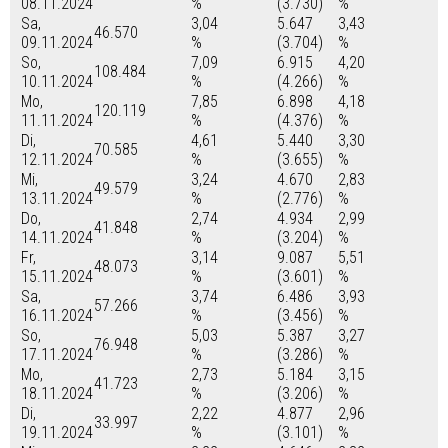
08.11.2024
%
(3.730)
%
Sa,
3,04
5.647
3,43
46.570
09.11.2024
%
(3.704)
%
So,
7,09
6.915
4,20
108.484
10.11.2024
%
(4.266)
%
Mo,
7,85
6.898
4,18
120.119
11.11.2024
%
(4.376)
%
Di,
4,61
5.440
3,30
70.585
12.11.2024
%
(3.655)
%
Mi,
3,24
4.670
2,83
49.579
13.11.2024
%
(2.776)
%
Do,
2,74
4.934
2,99
41.848
14.11.2024
%
(3.204)
%
Fr,
3,14
9.087
5,51
48.073
15.11.2024
%
(3.601)
%
Sa,
3,74
6.486
3,93
57.266
16.11.2024
%
(3.456)
%
So,
5,03
5.387
3,27
76.948
17.11.2024
%
(3.286)
%
Mo,
2,73
5.184
3,15
41.723
18.11.2024
%
(3.206)
%
Di,
2,22
4.877
2,96
33.997
19.11.2024
%
(3.101)
%