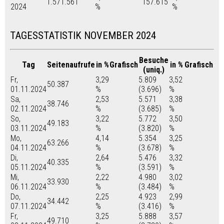
1.571.561
157.615
2024
%
%
TAGESSTATISTIK NOVEMBER 2024
Besuche
Tag
Seitenaufrufe
in %
Grafisch
in %
Grafisch
(uniq.)
Fr,
3,29
5.809
3,52
50.387
01.11.2024
%
(3.696)
%
Sa,
2,53
5.571
3,38
38.746
02.11.2024
%
(3.685)
%
So,
3,22
5.772
3,50
49.183
03.11.2024
%
(3.820)
%
Mo,
4,14
5.354
3,25
63.266
04.11.2024
%
(3.678)
%
Di,
2,64
5.476
3,32
40.335
05.11.2024
%
(3.591)
%
Mi,
2,22
4.980
3,02
33.930
06.11.2024
%
(3.484)
%
Do,
2,25
4.923
2,99
34.442
07.11.2024
%
(3.416)
%
Fr,
3,25
5.888
3,57
49.710