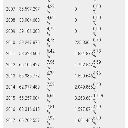
%
%
4,29
0,00
2007
35.597.297
0
%
%
4,69
0,00
2008
38.904.683
0
%
%
4,72
0,00
2009
39.181.383
0
%
%
4,73
0,70
2010
39.247.875
225.836
%
%
6,42
5,73
2011
53.323.600
1.834.873
%
%
7,96
5,59
2012
66.105.427
1.792.542
%
%
6,74
4,96
2013
55.985.772
1.590.646
%
%
7,59
6,40
2014
62.977.489
2.049.865
%
%
6,66
10,19
2015
55.257.004
3.263.601
%
%
7,51
4,99
2016
62.316.615
1.597.871
%
%
7,92
5,00
2017
65.702.557
1.601.463
%
%