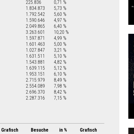
225.836
0,71 %
1.834.873
5,73 %
1.792.542
5,60 %
1.590.646
4,97 %
2.049.865
6,40 %
3.263.601
10,20 %
1.597.871
4,99 %
1.601.463
5,00 %
1.027.847
3,21 %
1.631.511
5,10 %
1.543.881
4,82 %
1.639.115
5,12 %
1.953.151
6,10 %
2.715.979
8,49 %
2.554.089
7,98 %
2.696.370
8,42 %
2.287.316
7,15 %
Grafisch
Besuche
in %
Grafisch