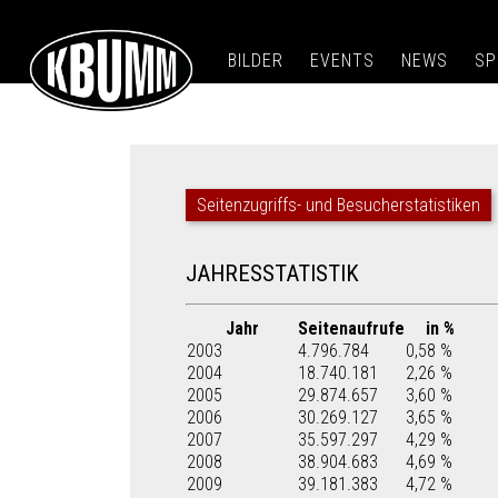
BILDER
EVENTS
NEWS
SP
Seitenzugriffs- und Besucherstatistiken
JAHRESSTATISTIK
Jahr
Seitenaufrufe
in %
2003
4.796.784
0,58 %
2004
18.740.181
2,26 %
2005
29.874.657
3,60 %
2006
30.269.127
3,65 %
2007
35.597.297
4,29 %
2008
38.904.683
4,69 %
2009
39.181.383
4,72 %