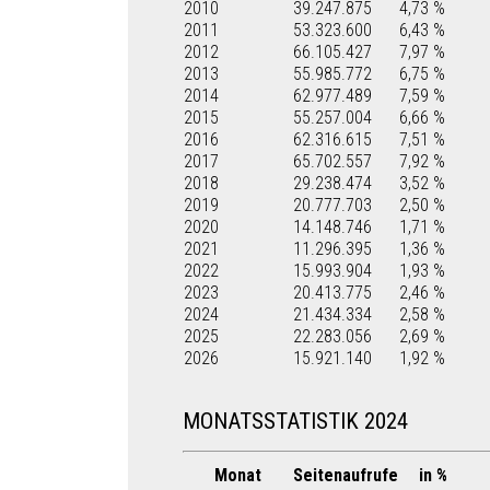
2010
39.247.875
4,73 %
2011
53.323.600
6,43 %
2012
66.105.427
7,97 %
2013
55.985.772
6,75 %
2014
62.977.489
7,59 %
2015
55.257.004
6,66 %
2016
62.316.615
7,51 %
2017
65.702.557
7,92 %
2018
29.238.474
3,52 %
2019
20.777.703
2,50 %
2020
14.148.746
1,71 %
2021
11.296.395
1,36 %
2022
15.993.904
1,93 %
2023
20.413.775
2,46 %
2024
21.434.334
2,58 %
2025
22.283.056
2,69 %
2026
15.921.140
1,92 %
MONATSSTATISTIK 2024
Monat
Seitenaufrufe
in %