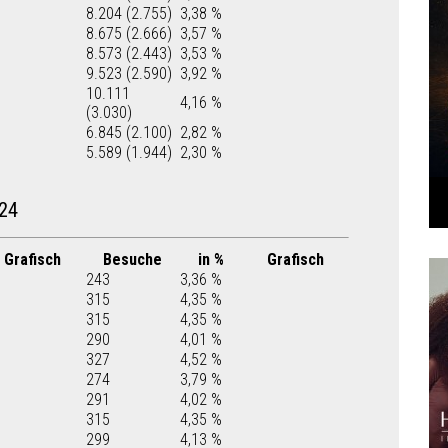
8.204 (2.755)
3,38 %
8.675 (2.666)
3,57 %
8.573 (2.443)
3,53 %
9.523 (2.590)
3,92 %
10.111
4,16 %
(3.030)
6.845 (2.100)
2,82 %
5.589 (1.944)
2,30 %
24
Grafisch
Besuche
in %
Grafisch
243
3,36 %
315
4,35 %
315
4,35 %
290
4,01 %
327
4,52 %
274
3,79 %
291
4,02 %
315
4,35 %
299
4,13 %