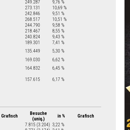
249.287
9,76 %
273.131
10,69 %
242.846
9,51 %
268.517
10,51 %
244.790
9,58 %
218.467
8,55 %
240.824
9,43 %
189.301
7,41 %
135.449
5,30 %
169.030
6,62 %
164.832
6,45 %
157.615
6,17 %
Besuche
Grafisch
in %
Grafisch
(uniq.)
7.815 (3.204)
3,22 %