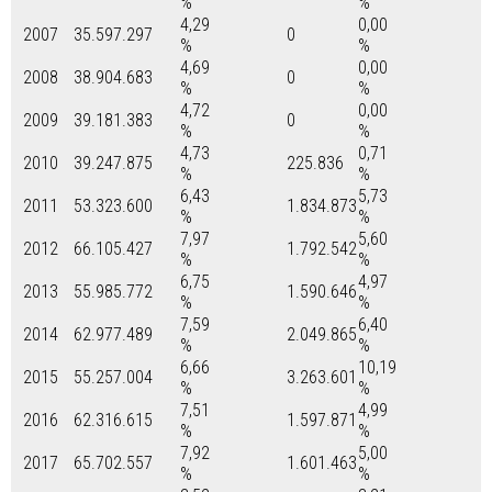
%
%
4,29
0,00
2007
35.597.297
0
%
%
4,69
0,00
2008
38.904.683
0
%
%
4,72
0,00
2009
39.181.383
0
%
%
4,73
0,71
2010
39.247.875
225.836
%
%
6,43
5,73
2011
53.323.600
1.834.873
%
%
7,97
5,60
2012
66.105.427
1.792.542
%
%
6,75
4,97
2013
55.985.772
1.590.646
%
%
7,59
6,40
2014
62.977.489
2.049.865
%
%
6,66
10,19
2015
55.257.004
3.263.601
%
%
7,51
4,99
2016
62.316.615
1.597.871
%
%
7,92
5,00
2017
65.702.557
1.601.463
%
%