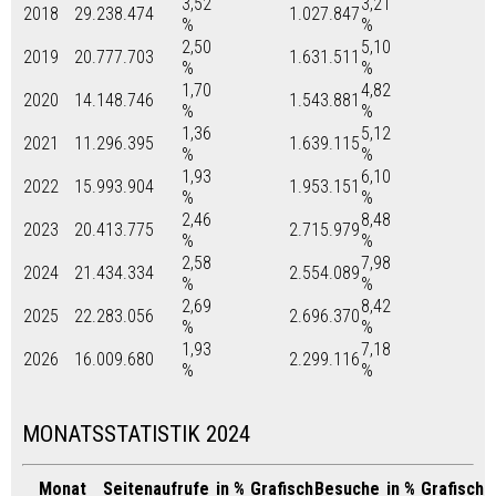
3,52
3,21
2018
29.238.474
1.027.847
%
%
2,50
5,10
2019
20.777.703
1.631.511
%
%
1,70
4,82
2020
14.148.746
1.543.881
%
%
1,36
5,12
2021
11.296.395
1.639.115
%
%
1,93
6,10
2022
15.993.904
1.953.151
%
%
2,46
8,48
2023
20.413.775
2.715.979
%
%
2,58
7,98
2024
21.434.334
2.554.089
%
%
2,69
8,42
2025
22.283.056
2.696.370
%
%
1,93
7,18
2026
16.009.680
2.299.116
%
%
MONATSSTATISTIK 2024
Monat
Seitenaufrufe
in %
Grafisch
Besuche
in %
Grafisch