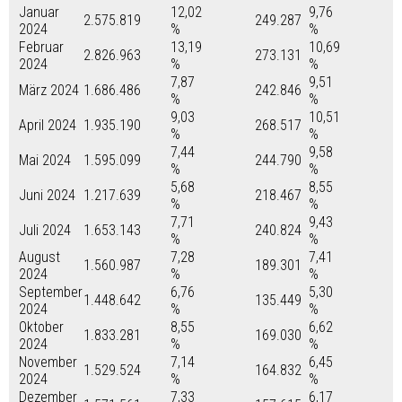
Januar
12,02
9,76
2.575.819
249.287
2024
%
%
Februar
13,19
10,69
2.826.963
273.131
2024
%
%
7,87
9,51
März 2024
1.686.486
242.846
%
%
9,03
10,51
April 2024
1.935.190
268.517
%
%
7,44
9,58
Mai 2024
1.595.099
244.790
%
%
5,68
8,55
Juni 2024
1.217.639
218.467
%
%
7,71
9,43
Juli 2024
1.653.143
240.824
%
%
August
7,28
7,41
1.560.987
189.301
2024
%
%
September
6,76
5,30
1.448.642
135.449
2024
%
%
Oktober
8,55
6,62
1.833.281
169.030
2024
%
%
November
7,14
6,45
1.529.524
164.832
2024
%
%
Dezember
7,33
6,17