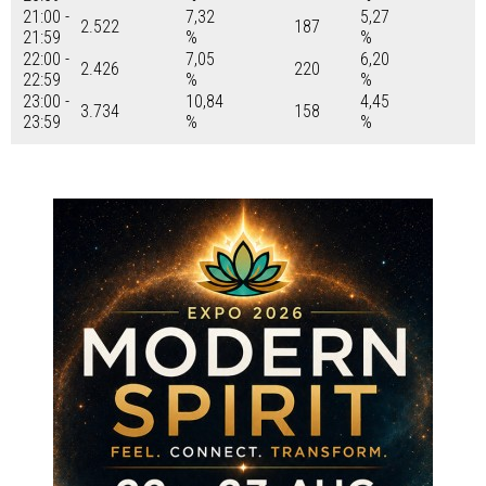
21:00 -
7,32
5,27
2.522
187
21:59
%
%
22:00 -
7,05
6,20
2.426
220
22:59
%
%
23:00 -
10,84
4,45
3.734
158
23:59
%
%