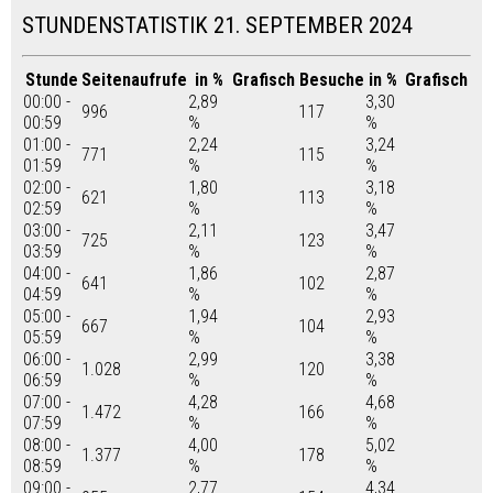
STUNDENSTATISTIK 21. SEPTEMBER 2024
Stunde
Seitenaufrufe
in %
Grafisch
Besuche
in %
Grafisch
00:00 -
2,89
3,30
996
117
00:59
%
%
01:00 -
2,24
3,24
771
115
01:59
%
%
02:00 -
1,80
3,18
621
113
02:59
%
%
03:00 -
2,11
3,47
725
123
03:59
%
%
04:00 -
1,86
2,87
641
102
04:59
%
%
05:00 -
1,94
2,93
667
104
05:59
%
%
06:00 -
2,99
3,38
1.028
120
06:59
%
%
07:00 -
4,28
4,68
1.472
166
07:59
%
%
08:00 -
4,00
5,02
1.377
178
08:59
%
%
09:00 -
2,77
4,34