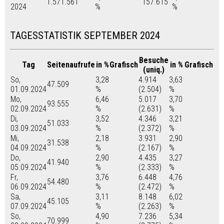
1.571.561
157.615
2024
%
%
TAGESSTATISTIK SEPTEMBER 2024
Besuche
Tag
Seitenaufrufe
in %
Grafisch
in %
Grafisch
(uniq.)
So,
3,28
4.914
3,63
47.509
01.09.2024
%
(2.504)
%
Mo,
6,46
5.017
3,70
93.555
02.09.2024
%
(2.631)
%
Di,
3,52
4.346
3,21
51.033
03.09.2024
%
(2.372)
%
Mi,
2,18
3.931
2,90
31.538
04.09.2024
%
(2.167)
%
Do,
2,90
4.435
3,27
41.940
05.09.2024
%
(2.333)
%
Fr,
3,76
6.448
4,76
54.480
06.09.2024
%
(2.472)
%
Sa,
3,11
8.148
6,02
45.105
07.09.2024
%
(2.263)
%
So,
4,90
7.236
5,34
70.999