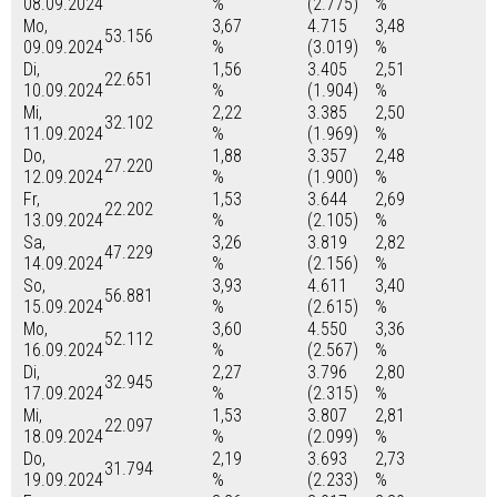
08.09.2024
%
(2.775)
%
Mo,
3,67
4.715
3,48
53.156
09.09.2024
%
(3.019)
%
Di,
1,56
3.405
2,51
22.651
10.09.2024
%
(1.904)
%
Mi,
2,22
3.385
2,50
32.102
11.09.2024
%
(1.969)
%
Do,
1,88
3.357
2,48
27.220
12.09.2024
%
(1.900)
%
Fr,
1,53
3.644
2,69
22.202
13.09.2024
%
(2.105)
%
Sa,
3,26
3.819
2,82
47.229
14.09.2024
%
(2.156)
%
So,
3,93
4.611
3,40
56.881
15.09.2024
%
(2.615)
%
Mo,
3,60
4.550
3,36
52.112
16.09.2024
%
(2.567)
%
Di,
2,27
3.796
2,80
32.945
17.09.2024
%
(2.315)
%
Mi,
1,53
3.807
2,81
22.097
18.09.2024
%
(2.099)
%
Do,
2,19
3.693
2,73
31.794
19.09.2024
%
(2.233)
%