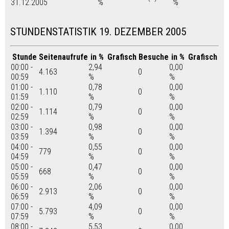
31.12.2005
%
%
STUNDENSTATISTIK 19. DEZEMBER 2005
Stunde
Seitenaufrufe
in %
Grafisch
Besuche
in %
Grafisch
00:00 -
2,94
0,00
4.163
0
00:59
%
%
01:00 -
0,78
0,00
1.110
0
01:59
%
%
02:00 -
0,79
0,00
1.114
0
02:59
%
%
03:00 -
0,98
0,00
1.394
0
03:59
%
%
04:00 -
0,55
0,00
779
0
04:59
%
%
05:00 -
0,47
0,00
668
0
05:59
%
%
06:00 -
2,06
0,00
2.913
0
06:59
%
%
07:00 -
4,09
0,00
5.793
0
07:59
%
%
08:00 -
5,53
0,00