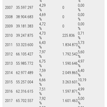
%
%
4,29
0,00
2007
35.597.297
0
%
%
4,69
0,00
2008
38.904.683
0
%
%
4,72
0,00
2009
39.181.383
0
%
%
4,73
0,71
2010
39.247.875
225.836
%
%
6,43
5,73
2011
53.323.600
1.834.873
%
%
7,97
5,60
2012
66.105.427
1.792.542
%
%
6,75
4,97
2013
55.985.772
1.590.646
%
%
7,59
6,40
2014
62.977.489
2.049.865
%
%
6,66
10,19
2015
55.257.004
3.263.601
%
%
7,51
4,99
2016
62.316.615
1.597.871
%
%
7,92
5,00
2017
65.702.557
1.601.463
%
%