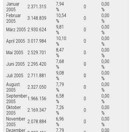
Januar
7,94
0,00
2.371.315
0
2005
%
%
Februar
10,54
0,00
3.148.839
0
2005
%
%
9,81
0,00
März 2005
2.930.624
0
%
%
10,10
0,00
April 2005
3.017.984
0
%
%
8,47
0,00
Mai 2005
2.529.701
0
%
%
7,68
0,00
Juni 2005
2.295.420
0
%
%
9,08
0,00
Juli 2005
2.711.881
0
%
%
August
7,79
0,00
2.327.050
0
2005
%
%
September
6,58
0,00
1.966.156
0
2005
%
%
Oktober
7,26
0,00
2.169.347
0
2005
%
%
November
6,96
0,00
2.078.884
0
2005
%
%
Dezember
7,79
0,00