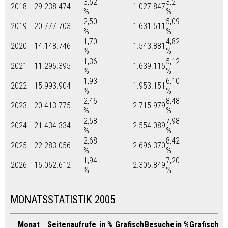
3,52
3,21
2018
29.238.474
1.027.847
%
%
2,50
5,09
2019
20.777.703
1.631.511
%
%
1,70
4,82
2020
14.148.746
1.543.881
%
%
1,36
5,12
2021
11.296.395
1.639.115
%
%
1,93
6,10
2022
15.993.904
1.953.151
%
%
2,46
8,48
2023
20.413.775
2.715.979
%
%
2,58
7,98
2024
21.434.334
2.554.089
%
%
2,68
8,42
2025
22.283.056
2.696.370
%
%
1,94
7,20
2026
16.062.612
2.305.849
%
%
MONATSSTATISTIK 2005
Monat
Seitenaufrufe
in %
Grafisch
Besuche
in %
Grafisch