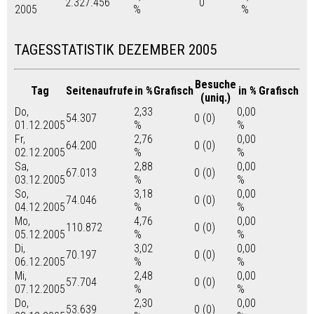
2.327.456
0
2005
%
%
TAGESSTATISTIK DEZEMBER 2005
Besuche
Tag
Seitenaufrufe
in %
Grafisch
in %
Grafisch
(uniq.)
Do,
2,33
0,00
54.307
0 (0)
01.12.2005
%
%
Fr,
2,76
0,00
64.200
0 (0)
02.12.2005
%
%
Sa,
2,88
0,00
67.013
0 (0)
03.12.2005
%
%
So,
3,18
0,00
74.046
0 (0)
04.12.2005
%
%
Mo,
4,76
0,00
110.872
0 (0)
05.12.2005
%
%
Di,
3,02
0,00
70.197
0 (0)
06.12.2005
%
%
Mi,
2,48
0,00
57.704
0 (0)
07.12.2005
%
%
Do,
2,30
0,00
53.639
0 (0)