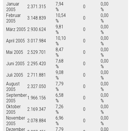
Januar
7,94
0,00
2.371.315
0
2005
%
%
Februar
10,54
0,00
3.148.839
0
2005
%
%
9,81
0,00
März 2005
2.930.624
0
%
%
10,10
0,00
April 2005
3.017.984
0
%
%
8,47
0,00
Mai 2005
2.529.701
0
%
%
7,68
0,00
Juni 2005
2.295.420
0
%
%
9,08
0,00
Juli 2005
2.711.881
0
%
%
August
7,79
0,00
2.327.050
0
2005
%
%
September
6,58
0,00
1.966.156
0
2005
%
%
Oktober
7,26
0,00
2.169.347
0
2005
%
%
November
6,96
0,00
2.078.884
0
2005
%
%
Dezember
7,79
0,00