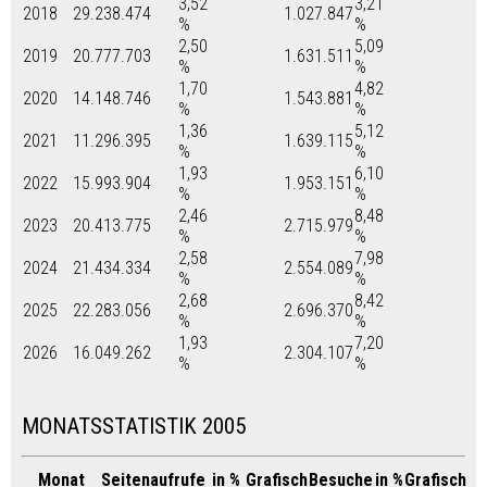
3,52
3,21
2018
29.238.474
1.027.847
%
%
2,50
5,09
2019
20.777.703
1.631.511
%
%
1,70
4,82
2020
14.148.746
1.543.881
%
%
1,36
5,12
2021
11.296.395
1.639.115
%
%
1,93
6,10
2022
15.993.904
1.953.151
%
%
2,46
8,48
2023
20.413.775
2.715.979
%
%
2,58
7,98
2024
21.434.334
2.554.089
%
%
2,68
8,42
2025
22.283.056
2.696.370
%
%
1,93
7,20
2026
16.049.262
2.304.107
%
%
MONATSSTATISTIK 2005
Monat
Seitenaufrufe
in %
Grafisch
Besuche
in %
Grafisch