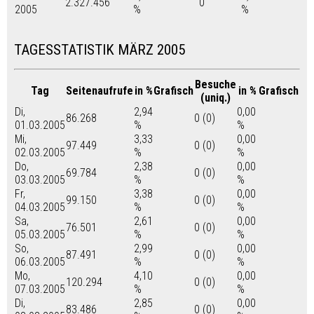
2.327.456
0
2005
%
%
TAGESSTATISTIK MÄRZ 2005
Besuche
Tag
Seitenaufrufe
in %
Grafisch
in %
Grafisch
(uniq.)
Di,
2,94
0,00
86.268
0 (0)
01.03.2005
%
%
Mi,
3,33
0,00
97.449
0 (0)
02.03.2005
%
%
Do,
2,38
0,00
69.784
0 (0)
03.03.2005
%
%
Fr,
3,38
0,00
99.150
0 (0)
04.03.2005
%
%
Sa,
2,61
0,00
76.501
0 (0)
05.03.2005
%
%
So,
2,99
0,00
87.491
0 (0)
06.03.2005
%
%
Mo,
4,10
0,00
120.294
0 (0)
07.03.2005
%
%
Di,
2,85
0,00
83.486
0 (0)