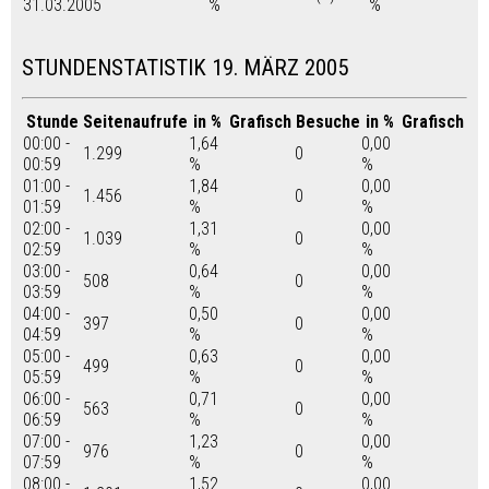
31.03.2005
%
%
STUNDENSTATISTIK 19. MÄRZ 2005
Stunde
Seitenaufrufe
in %
Grafisch
Besuche
in %
Grafisch
00:00 -
1,64
0,00
1.299
0
00:59
%
%
01:00 -
1,84
0,00
1.456
0
01:59
%
%
02:00 -
1,31
0,00
1.039
0
02:59
%
%
03:00 -
0,64
0,00
508
0
03:59
%
%
04:00 -
0,50
0,00
397
0
04:59
%
%
05:00 -
0,63
0,00
499
0
05:59
%
%
06:00 -
0,71
0,00
563
0
06:59
%
%
07:00 -
1,23
0,00
976
0
07:59
%
%
08:00 -
1,52
0,00