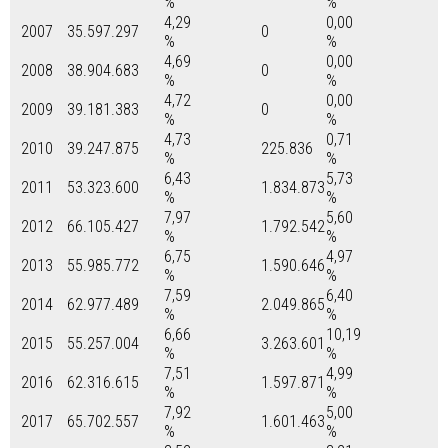
%
%
4,29
0,00
2007
35.597.297
0
%
%
4,69
0,00
2008
38.904.683
0
%
%
4,72
0,00
2009
39.181.383
0
%
%
4,73
0,71
2010
39.247.875
225.836
%
%
6,43
5,73
2011
53.323.600
1.834.873
%
%
7,97
5,60
2012
66.105.427
1.792.542
%
%
6,75
4,97
2013
55.985.772
1.590.646
%
%
7,59
6,40
2014
62.977.489
2.049.865
%
%
6,66
10,19
2015
55.257.004
3.263.601
%
%
7,51
4,99
2016
62.316.615
1.597.871
%
%
7,92
5,00
2017
65.702.557
1.601.463
%
%