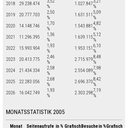
3,52
3,21
2018
29.238.474
1.027.847
%
%
2,50
5,09
2019
20.777.703
1.631.511
%
%
1,70
4,82
2020
14.148.746
1.543.881
%
%
1,36
5,12
2021
11.296.395
1.639.115
%
%
1,93
6,10
2022
15.993.904
1.953.151
%
%
2,46
8,48
2023
20.413.775
2.715.979
%
%
2,58
7,98
2024
21.434.334
2.554.089
%
%
2,68
8,42
2025
22.283.056
2.696.370
%
%
1,93
7,19
2026
16.042.749
2.303.298
%
%
MONATSSTATISTIK 2005
Monat
Seitenaufrufe
in %
Grafisch
Besuche
in %
Grafisch