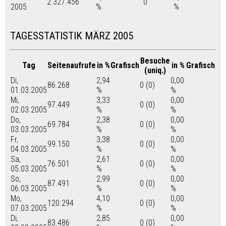
2.327.456
0
2005
%
%
TAGESSTATISTIK MÄRZ 2005
Besuche
Tag
Seitenaufrufe
in %
Grafisch
in %
Grafisch
(uniq.)
Di,
2,94
0,00
86.268
0 (0)
01.03.2005
%
%
Mi,
3,33
0,00
97.449
0 (0)
02.03.2005
%
%
Do,
2,38
0,00
69.784
0 (0)
03.03.2005
%
%
Fr,
3,38
0,00
99.150
0 (0)
04.03.2005
%
%
Sa,
2,61
0,00
76.501
0 (0)
05.03.2005
%
%
So,
2,99
0,00
87.491
0 (0)
06.03.2005
%
%
Mo,
4,10
0,00
120.294
0 (0)
07.03.2005
%
%
Di,
2,85
0,00
83.486
0 (0)