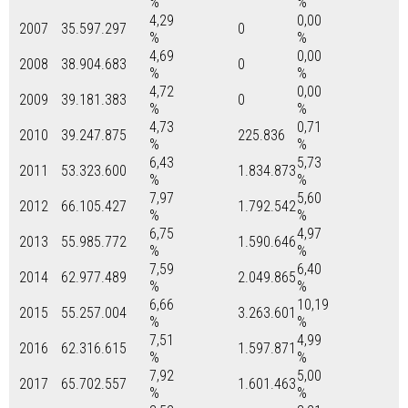
%
%
4,29
0,00
2007
35.597.297
0
%
%
4,69
0,00
2008
38.904.683
0
%
%
4,72
0,00
2009
39.181.383
0
%
%
4,73
0,71
2010
39.247.875
225.836
%
%
6,43
5,73
2011
53.323.600
1.834.873
%
%
7,97
5,60
2012
66.105.427
1.792.542
%
%
6,75
4,97
2013
55.985.772
1.590.646
%
%
7,59
6,40
2014
62.977.489
2.049.865
%
%
6,66
10,19
2015
55.257.004
3.263.601
%
%
7,51
4,99
2016
62.316.615
1.597.871
%
%
7,92
5,00
2017
65.702.557
1.601.463
%
%