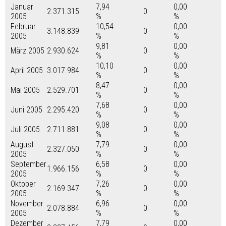
Januar
7,94
0,00
2.371.315
0
2005
%
%
Februar
10,54
0,00
3.148.839
0
2005
%
%
9,81
0,00
März 2005
2.930.624
0
%
%
10,10
0,00
April 2005
3.017.984
0
%
%
8,47
0,00
Mai 2005
2.529.701
0
%
%
7,68
0,00
Juni 2005
2.295.420
0
%
%
9,08
0,00
Juli 2005
2.711.881
0
%
%
August
7,79
0,00
2.327.050
0
2005
%
%
September
6,58
0,00
1.966.156
0
2005
%
%
Oktober
7,26
0,00
2.169.347
0
2005
%
%
November
6,96
0,00
2.078.884
0
2005
%
%
Dezember
7,79
0,00