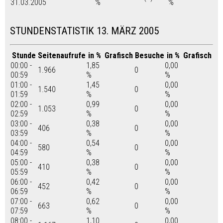
31.03.2005
%
%
STUNDENSTATISTIK 13. MÄRZ 2005
Stunde
Seitenaufrufe
in %
Grafisch
Besuche
in %
Grafisch
00:00 -
1,85
0,00
1.966
0
00:59
%
%
01:00 -
1,45
0,00
1.540
0
01:59
%
%
02:00 -
0,99
0,00
1.053
0
02:59
%
%
03:00 -
0,38
0,00
406
0
03:59
%
%
04:00 -
0,54
0,00
580
0
04:59
%
%
05:00 -
0,38
0,00
410
0
05:59
%
%
06:00 -
0,42
0,00
452
0
06:59
%
%
07:00 -
0,62
0,00
663
0
07:59
%
%
08:00 -
1,10
0,00