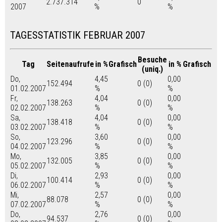
2.737.314
0
2007
%
%
TAGESSTATISTIK FEBRUAR 2007
Besuche
Tag
Seitenaufrufe
in %
Grafisch
in %
Grafisch
(uniq.)
Do,
4,45
0,00
152.494
0 (0)
01.02.2007
%
%
Fr,
4,04
0,00
138.263
0 (0)
02.02.2007
%
%
Sa,
4,04
0,00
138.418
0 (0)
03.02.2007
%
%
So,
3,60
0,00
123.296
0 (0)
04.02.2007
%
%
Mo,
3,85
0,00
132.005
0 (0)
05.02.2007
%
%
Di,
2,93
0,00
100.414
0 (0)
06.02.2007
%
%
Mi,
2,57
0,00
88.078
0 (0)
07.02.2007
%
%
Do,
2,76
0,00
94.537
0 (0)