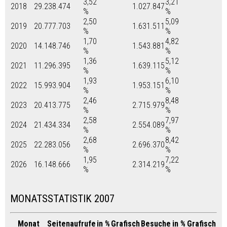
3,52
3,21
2018
29.238.474
1.027.847
%
%
2,50
5,09
2019
20.777.703
1.631.511
%
%
1,70
4,82
2020
14.148.746
1.543.881
%
%
1,36
5,12
2021
11.296.395
1.639.115
%
%
1,93
6,10
2022
15.993.904
1.953.151
%
%
2,46
8,48
2023
20.413.775
2.715.979
%
%
2,58
7,97
2024
21.434.334
2.554.089
%
%
2,68
8,42
2025
22.283.056
2.696.370
%
%
1,95
7,22
2026
16.148.666
2.314.219
%
%
MONATSSTATISTIK 2007
Monat
Seitenaufrufe
in %
Grafisch
Besuche
in %
Grafisch