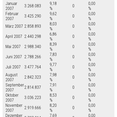
Januar
9,18
0,00
3.268.083
0
2007
%
%
Februar
9,62
0,00
3.425.290
0
2007
%
%
8,03
0,00
März 2007
2.858.893
0
%
%
6,86
0,00
April 2007
2.440.298
0
%
%
8,39
0,00
Mai 2007
2.988.340
0
%
%
7,83
0,00
Juni 2007
2.788.266
0
%
%
9,77
0,00
Juli 2007
3.477.764
0
%
%
August
7,98
0,00
2.842.323
0
2007
%
%
September
7,91
0,00
2.814.837
0
2007
%
%
Oktober
8,53
0,00
3.036.223
0
2007
%
%
November
8,20
0,00
2.919.666
0
2007
%
%
Dezember
7,69
0,00