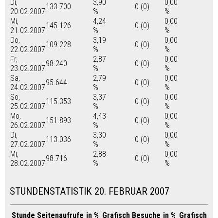
Di,
3,90
0,00
133.700
0 (0)
20.02.2007
%
%
Mi,
4,24
0,00
145.126
0 (0)
21.02.2007
%
%
Do,
3,19
0,00
109.228
0 (0)
22.02.2007
%
%
Fr,
2,87
0,00
98.240
0 (0)
23.02.2007
%
%
Sa,
2,79
0,00
95.644
0 (0)
24.02.2007
%
%
So,
3,37
0,00
115.353
0 (0)
25.02.2007
%
%
Mo,
4,43
0,00
151.893
0 (0)
26.02.2007
%
%
Di,
3,30
0,00
113.036
0 (0)
27.02.2007
%
%
Mi,
2,88
0,00
98.716
0 (0)
28.02.2007
%
%
STUNDENSTATISTIK 20. FEBRUAR 2007
Stunde
Seitenaufrufe
in %
Grafisch
Besuche
in %
Grafisch