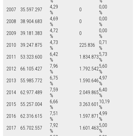
%
%
4,29
0,00
2007
35.597.297
0
%
%
4,69
0,00
2008
38.904.683
0
%
%
4,72
0,00
2009
39.181.383
0
%
%
4,73
0,71
2010
39.247.875
225.836
%
%
6,42
5,73
2011
53.323.600
1.834.873
%
%
7,96
5,60
2012
66.105.427
1.792.542
%
%
6,75
4,97
2013
55.985.772
1.590.646
%
%
7,59
6,40
2014
62.977.489
2.049.865
%
%
6,66
10,19
2015
55.257.004
3.263.601
%
%
7,51
4,99
2016
62.316.615
1.597.871
%
%
7,92
5,00
2017
65.702.557
1.601.463
%
%