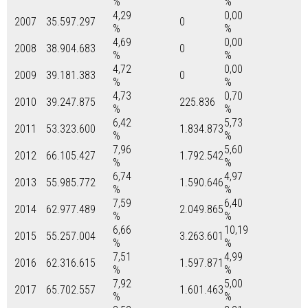
%
%
4,29
0,00
2007
35.597.297
0
%
%
4,69
0,00
2008
38.904.683
0
%
%
4,72
0,00
2009
39.181.383
0
%
%
4,73
0,70
2010
39.247.875
225.836
%
%
6,42
5,73
2011
53.323.600
1.834.873
%
%
7,96
5,60
2012
66.105.427
1.792.542
%
%
6,74
4,97
2013
55.985.772
1.590.646
%
%
7,59
6,40
2014
62.977.489
2.049.865
%
%
6,66
10,19
2015
55.257.004
3.263.601
%
%
7,51
4,99
2016
62.316.615
1.597.871
%
%
7,92
5,00
2017
65.702.557
1.601.463
%
%