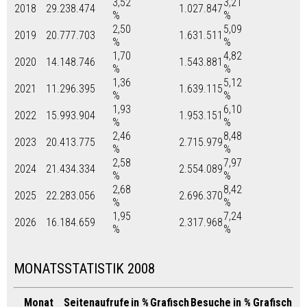
3,52
3,21
2018
29.238.474
1.027.847
%
%
2,50
5,09
2019
20.777.703
1.631.511
%
%
1,70
4,82
2020
14.148.746
1.543.881
%
%
1,36
5,12
2021
11.296.395
1.639.115
%
%
1,93
6,10
2022
15.993.904
1.953.151
%
%
2,46
8,48
2023
20.413.775
2.715.979
%
%
2,58
7,97
2024
21.434.334
2.554.089
%
%
2,68
8,42
2025
22.283.056
2.696.370
%
%
1,95
7,24
2026
16.184.659
2.317.968
%
%
MONATSSTATISTIK 2008
Monat
Seitenaufrufe
in %
Grafisch
Besuche
in %
Grafisch