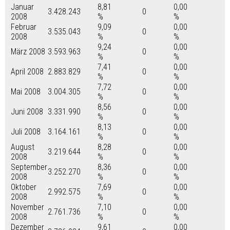
Januar
8,81
0,00
3.428.243
0
2008
%
%
Februar
9,09
0,00
3.535.043
0
2008
%
%
9,24
0,00
März 2008
3.593.963
0
%
%
7,41
0,00
April 2008
2.883.829
0
%
%
7,72
0,00
Mai 2008
3.004.305
0
%
%
8,56
0,00
Juni 2008
3.331.990
0
%
%
8,13
0,00
Juli 2008
3.164.161
0
%
%
August
8,28
0,00
3.219.644
0
2008
%
%
September
8,36
0,00
3.252.270
0
2008
%
%
Oktober
7,69
0,00
2.992.575
0
2008
%
%
November
7,10
0,00
2.761.736
0
2008
%
%
Dezember
9,61
0,00