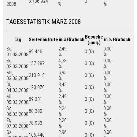
3.736.924
0
2008
%
%
TAGESSTATISTIK MÄRZ 2008
Besuche
Tag
Seitenaufrufe
in %
Grafisch
in %
Grafisch
(uniq.)
Sa,
2,49
0,00
89.446
0 (0)
01.03.2008
%
%
So,
4,38
0,00
157.287
0 (0)
02.03.2008
%
%
Mo,
5,95
0,00
213.915
0 (0)
03.03.2008
%
%
Di,
3,45
0,00
123.870
0 (0)
04.03.2008
%
%
Mi,
2,49
0,00
89.331
0 (0)
05.03.2008
%
%
Do,
2,24
0,00
80.380
0 (0)
06.03.2008
%
%
Fr,
2,20
0,00
78.933
0 (0)
07.03.2008
%
%
Sa,
2,96
0,00
106.440
0 (0)