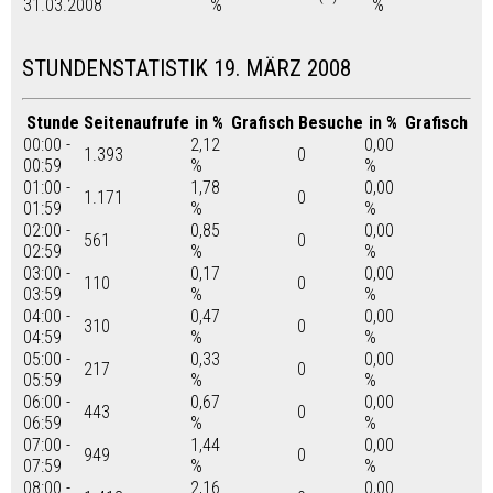
31.03.2008
%
%
STUNDENSTATISTIK 19. MÄRZ 2008
Stunde
Seitenaufrufe
in %
Grafisch
Besuche
in %
Grafisch
00:00 -
2,12
0,00
1.393
0
00:59
%
%
01:00 -
1,78
0,00
1.171
0
01:59
%
%
02:00 -
0,85
0,00
561
0
02:59
%
%
03:00 -
0,17
0,00
110
0
03:59
%
%
04:00 -
0,47
0,00
310
0
04:59
%
%
05:00 -
0,33
0,00
217
0
05:59
%
%
06:00 -
0,67
0,00
443
0
06:59
%
%
07:00 -
1,44
0,00
949
0
07:59
%
%
08:00 -
2,16
0,00