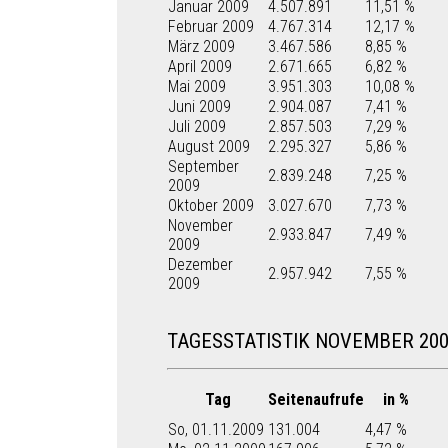
Januar 2009
4.507.891
11,51 %
Februar 2009
4.767.314
12,17 %
März 2009
3.467.586
8,85 %
April 2009
2.671.665
6,82 %
Mai 2009
3.951.303
10,08 %
Juni 2009
2.904.087
7,41 %
Juli 2009
2.857.503
7,29 %
August 2009
2.295.327
5,86 %
September
2.839.248
7,25 %
2009
Oktober 2009
3.027.670
7,73 %
November
2.933.847
7,49 %
2009
Dezember
2.957.942
7,55 %
2009
TAGESSTATISTIK NOVEMBER 20
Tag
Seitenaufrufe
in %
So, 01.11.2009
131.004
4,47 %