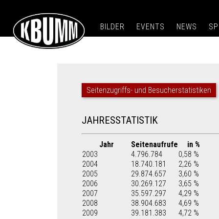
BILDER
EVENTS
NEWS
SP
Seitenzugriffs- und Besucherstatistiken
JAHRESSTATISTIK
Jahr
Seitenaufrufe
in %
2003
4.796.784
0,58 %
2004
18.740.181
2,26 %
2005
29.874.657
3,60 %
2006
30.269.127
3,65 %
2007
35.597.297
4,29 %
2008
38.904.683
4,69 %
2009
39.181.383
4,72 %