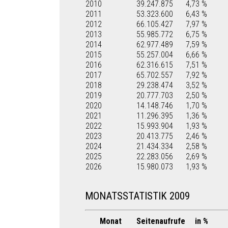
2010
39.247.875
4,73 %
2011
53.323.600
6,43 %
2012
66.105.427
7,97 %
2013
55.985.772
6,75 %
2014
62.977.489
7,59 %
2015
55.257.004
6,66 %
2016
62.316.615
7,51 %
2017
65.702.557
7,92 %
2018
29.238.474
3,52 %
2019
20.777.703
2,50 %
2020
14.148.746
1,70 %
2021
11.296.395
1,36 %
2022
15.993.904
1,93 %
2023
20.413.775
2,46 %
2024
21.434.334
2,58 %
2025
22.283.056
2,69 %
2026
15.980.073
1,93 %
MONATSSTATISTIK 2009
Monat
Seitenaufrufe
in %