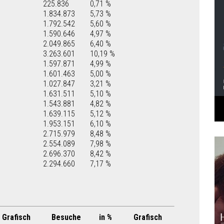
225.836
0,71 %
1.834.873
5,73 %
1.792.542
5,60 %
1.590.646
4,97 %
2.049.865
6,40 %
3.263.601
10,19 %
1.597.871
4,99 %
1.601.463
5,00 %
1.027.847
3,21 %
1.631.511
5,10 %
1.543.881
4,82 %
1.639.115
5,12 %
1.953.151
6,10 %
2.715.979
8,48 %
2.554.089
7,98 %
2.696.370
8,42 %
2.294.660
7,17 %
Grafisch
Besuche
in %
Grafisch