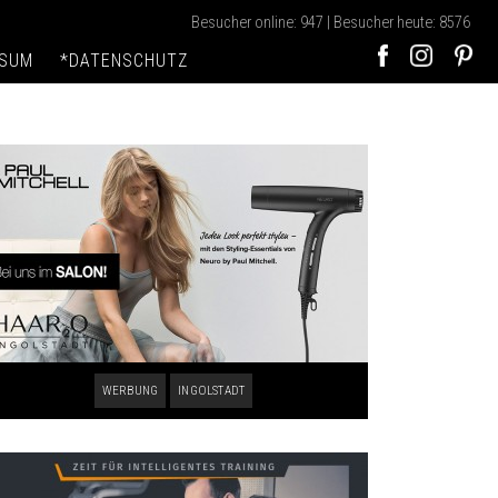
Besucher online: 947 | Besucher heute: 8576
SSUM
*DATENSCHUTZ
WERBUNG
INGOLSTADT