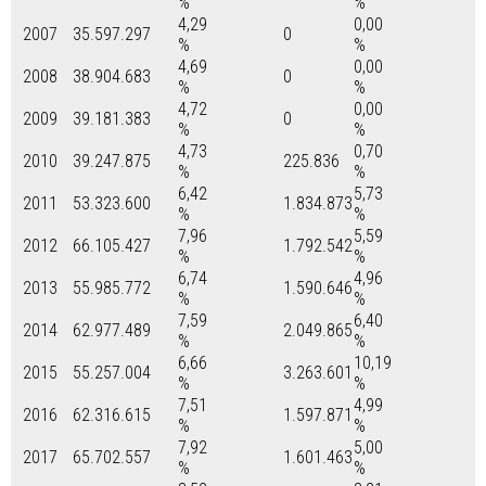
%
%
4,29
0,00
2007
35.597.297
0
%
%
4,69
0,00
2008
38.904.683
0
%
%
4,72
0,00
2009
39.181.383
0
%
%
4,73
0,70
2010
39.247.875
225.836
%
%
6,42
5,73
2011
53.323.600
1.834.873
%
%
7,96
5,59
2012
66.105.427
1.792.542
%
%
6,74
4,96
2013
55.985.772
1.590.646
%
%
7,59
6,40
2014
62.977.489
2.049.865
%
%
6,66
10,19
2015
55.257.004
3.263.601
%
%
7,51
4,99
2016
62.316.615
1.597.871
%
%
7,92
5,00
2017
65.702.557
1.601.463
%
%