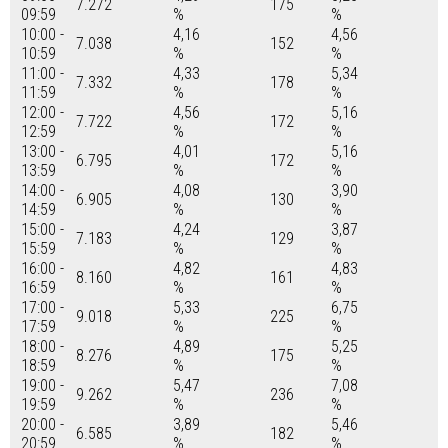
7.272
175
09:59
%
%
10:00 -
4,16
4,56
7.038
152
10:59
%
%
11:00 -
4,33
5,34
7.332
178
11:59
%
%
12:00 -
4,56
5,16
7.722
172
12:59
%
%
13:00 -
4,01
5,16
6.795
172
13:59
%
%
14:00 -
4,08
3,90
6.905
130
14:59
%
%
15:00 -
4,24
3,87
7.183
129
15:59
%
%
16:00 -
4,82
4,83
8.160
161
16:59
%
%
17:00 -
5,33
6,75
9.018
225
17:59
%
%
18:00 -
4,89
5,25
8.276
175
18:59
%
%
19:00 -
5,47
7,08
9.262
236
19:59
%
%
20:00 -
3,89
5,46
6.585
182
20:59
%
%