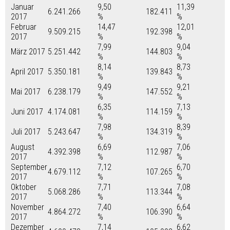
Januar
9,50
11,39
6.241.266
182.411
2017
%
%
Februar
14,47
12,01
9.509.215
192.398
2017
%
%
7,99
9,04
März 2017
5.251.442
144.803
%
%
8,14
8,73
April 2017
5.350.181
139.843
%
%
9,49
9,21
Mai 2017
6.238.179
147.552
%
%
6,35
7,13
Juni 2017
4.174.081
114.159
%
%
7,98
8,39
Juli 2017
5.243.647
134.319
%
%
August
6,69
7,06
4.392.398
112.987
2017
%
%
September
7,12
6,70
4.679.112
107.265
2017
%
%
Oktober
7,71
7,08
5.068.286
113.344
2017
%
%
November
7,40
6,64
4.864.272
106.390
2017
%
%
Dezember
7,14
6,62