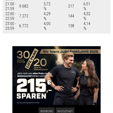
21:00 -
5,72
6,51
9.682
217
21:59
%
%
22:00 -
4,29
4,32
7.272
144
22:59
%
%
23:00 -
4,00
4,14
6.772
138
23:59
%
%
WERBUNG
INGOLSTADT