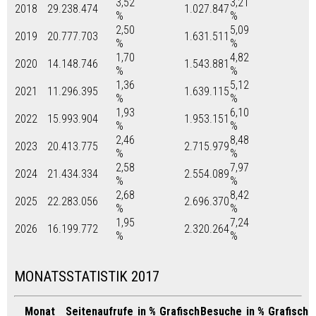
3,52
3,21
2018
29.238.474
1.027.847
%
%
2,50
5,09
2019
20.777.703
1.631.511
%
%
1,70
4,82
2020
14.148.746
1.543.881
%
%
1,36
5,12
2021
11.296.395
1.639.115
%
%
1,93
6,10
2022
15.993.904
1.953.151
%
%
2,46
8,48
2023
20.413.775
2.715.979
%
%
2,58
7,97
2024
21.434.334
2.554.089
%
%
2,68
8,42
2025
22.283.056
2.696.370
%
%
1,95
7,24
2026
16.199.772
2.320.264
%
%
MONATSSTATISTIK 2017
Monat
Seitenaufrufe
in %
Grafisch
Besuche
in %
Grafisch