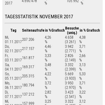
4.690.478
105.992
2017
%
%
TAGESSTATISTIK NOVEMBER 2017
Besuche
Tag
Seitenaufrufe
in %
Grafisch
in %
Grafisch
(uniq.)
Mi,
4,26
4.658
4,38
207.206
01.11.2017
%
(3.261)
%
Do,
4,46
3.942
3,71
217.157
02.11.2017
%
(2.771)
%
Fr,
3,33
2.826
2,66
161.817
03.11.2017
%
(2.149)
%
Sa,
3,48
3.332
3,13
169.317
04.11.2017
%
(2.399)
%
So,
4,22
5.669
5,33
205.315
05.11.2017
%
(3.933)
%
Mo,
3,72
3.950
3,71
180.794
06.11.2017
%
(2.970)
%
Di,
2,82
3.423
3,22
137.212
07.11.2017
%
(2.541)
%
Mi,
3,25
3.322
3,12
157.999