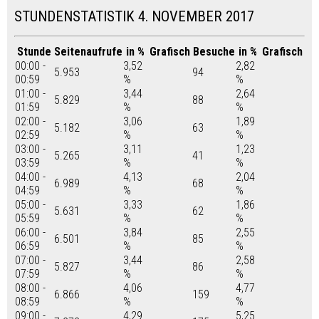
STUNDENSTATISTIK 4. NOVEMBER 2017
Stunde
Seitenaufrufe
in %
Grafisch
Besuche
in %
Grafisch
00:00 -
3,52
2,82
5.953
94
00:59
%
%
01:00 -
3,44
2,64
5.829
88
01:59
%
%
02:00 -
3,06
1,89
5.182
63
02:59
%
%
03:00 -
3,11
1,23
5.265
41
03:59
%
%
04:00 -
4,13
2,04
6.989
68
04:59
%
%
05:00 -
3,33
1,86
5.631
62
05:59
%
%
06:00 -
3,84
2,55
6.501
85
06:59
%
%
07:00 -
3,44
2,58
5.827
86
07:59
%
%
08:00 -
4,06
4,77
6.866
159
08:59
%
%
09:00 -
4,29
5,25