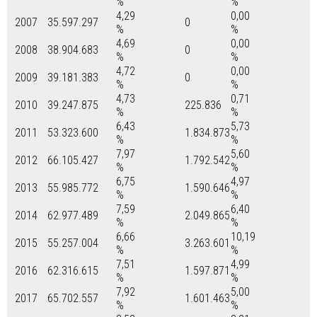
%
%
4,29
0,00
2007
35.597.297
0
%
%
4,69
0,00
2008
38.904.683
0
%
%
4,72
0,00
2009
39.181.383
0
%
%
4,73
0,71
2010
39.247.875
225.836
%
%
6,43
5,73
2011
53.323.600
1.834.873
%
%
7,97
5,60
2012
66.105.427
1.792.542
%
%
6,75
4,97
2013
55.985.772
1.590.646
%
%
7,59
6,40
2014
62.977.489
2.049.865
%
%
6,66
10,19
2015
55.257.004
3.263.601
%
%
7,51
4,99
2016
62.316.615
1.597.871
%
%
7,92
5,00
2017
65.702.557
1.601.463
%
%