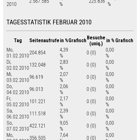
2.567.585
225.836
2010
%
%
TAGESSTATISTIK FEBRUAR 2010
Besuche
Tag
Seitenaufrufe
in %
Grafisch
in %
Grafisch
(uniq.)
Mo,
4,39
0,00
204.854
0 (0)
01.02.2010
%
%
Di,
2,83
0,00
132.048
0 (0)
02.02.2010
%
%
Mi,
2,07
0,00
96.619
0 (0)
03.02.2010
%
%
Do,
2,06
0,00
96.013
0 (0)
04.02.2010
%
%
Fr,
2,17
0,00
101.221
0 (0)
05.02.2010
%
%
Sa,
2,39
0,00
111.518
0 (0)
06.02.2010
%
%
So,
9,05
0,00
422.121
0 (0)
07.02.2010
%
%
Mo,
7,64
0,00
356.505
0 (0)