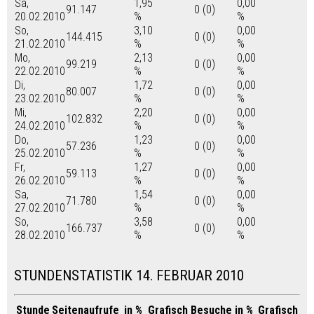
Sa,
1,95
0,00
91.147
0 (0)
20.02.2010
%
%
So,
3,10
0,00
144.415
0 (0)
21.02.2010
%
%
Mo,
2,13
0,00
99.219
0 (0)
22.02.2010
%
%
Di,
1,72
0,00
80.007
0 (0)
23.02.2010
%
%
Mi,
2,20
0,00
102.832
0 (0)
24.02.2010
%
%
Do,
1,23
0,00
57.236
0 (0)
25.02.2010
%
%
Fr,
1,27
0,00
59.113
0 (0)
26.02.2010
%
%
Sa,
1,54
0,00
71.780
0 (0)
27.02.2010
%
%
So,
3,58
0,00
166.737
0 (0)
28.02.2010
%
%
STUNDENSTATISTIK 14. FEBRUAR 2010
Stunde
Seitenaufrufe
in %
Grafisch
Besuche
in %
Grafisch