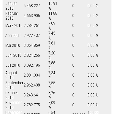
Januar
13,91
5.458.227
0
0,00 %
2010
%
Februar
11,88
4.663.906
0
0,00 %
2010
%
7,09
März 2010
2.784.261
0
0,00 %
%
7,45
April 2010
2.922.437
0
0,00 %
%
7,81
Mai 2010
3.064.869
0
0,00 %
%
7,20
Juni 2010
2.824.266
0
0,00 %
%
7,88
Juli 2010
3.092.496
0
0,00 %
%
August
7,34
2.881.004
0
0,00 %
2010
%
September
7,55
2.962.408
0
0,00 %
2010
%
Oktober
8,26
3.243.641
0
0,00 %
2010
%
November
7,09
2.782.775
0
0,00 %
2010
%
Dezember
6,54
100,00