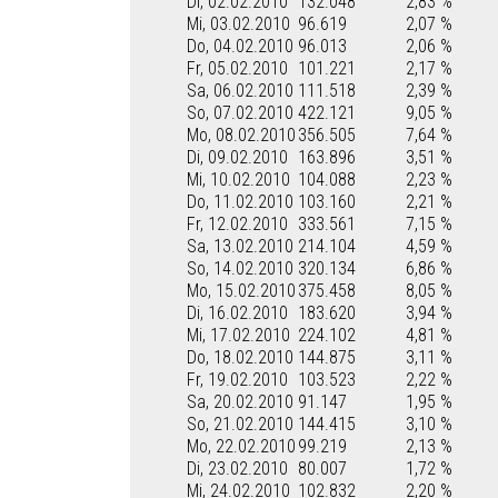
Di, 02.02.2010
132.048
2,83 %
Mi, 03.02.2010
96.619
2,07 %
Do, 04.02.2010
96.013
2,06 %
Fr, 05.02.2010
101.221
2,17 %
Sa, 06.02.2010
111.518
2,39 %
So, 07.02.2010
422.121
9,05 %
Mo, 08.02.2010
356.505
7,64 %
Di, 09.02.2010
163.896
3,51 %
Mi, 10.02.2010
104.088
2,23 %
Do, 11.02.2010
103.160
2,21 %
Fr, 12.02.2010
333.561
7,15 %
Sa, 13.02.2010
214.104
4,59 %
So, 14.02.2010
320.134
6,86 %
Mo, 15.02.2010
375.458
8,05 %
Di, 16.02.2010
183.620
3,94 %
Mi, 17.02.2010
224.102
4,81 %
Do, 18.02.2010
144.875
3,11 %
Fr, 19.02.2010
103.523
2,22 %
Sa, 20.02.2010
91.147
1,95 %
So, 21.02.2010
144.415
3,10 %
Mo, 22.02.2010
99.219
2,13 %
Di, 23.02.2010
80.007
1,72 %
Mi, 24.02.2010
102.832
2,20 %