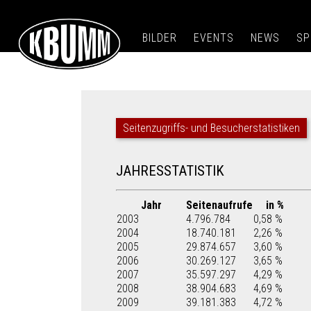
BILDER
EVENTS
NEWS
SP
Seitenzugriffs- und Besucherstatistiken
JAHRESSTATISTIK
Jahr
Seitenaufrufe
in %
2003
4.796.784
0,58 %
2004
18.740.181
2,26 %
2005
29.874.657
3,60 %
2006
30.269.127
3,65 %
2007
35.597.297
4,29 %
2008
38.904.683
4,69 %
2009
39.181.383
4,72 %