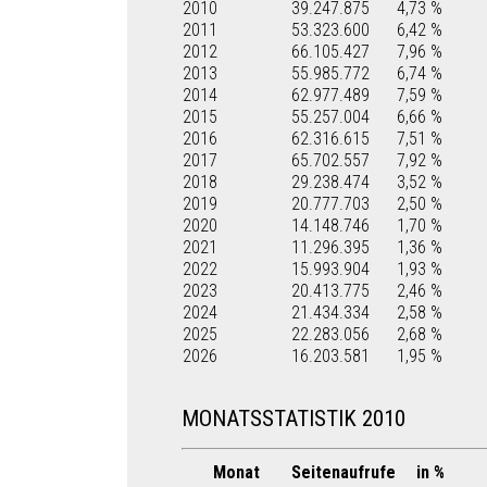
2010
39.247.875
4,73 %
2011
53.323.600
6,42 %
2012
66.105.427
7,96 %
2013
55.985.772
6,74 %
2014
62.977.489
7,59 %
2015
55.257.004
6,66 %
2016
62.316.615
7,51 %
2017
65.702.557
7,92 %
2018
29.238.474
3,52 %
2019
20.777.703
2,50 %
2020
14.148.746
1,70 %
2021
11.296.395
1,36 %
2022
15.993.904
1,93 %
2023
20.413.775
2,46 %
2024
21.434.334
2,58 %
2025
22.283.056
2,68 %
2026
16.203.581
1,95 %
MONATSSTATISTIK 2010
Monat
Seitenaufrufe
in %