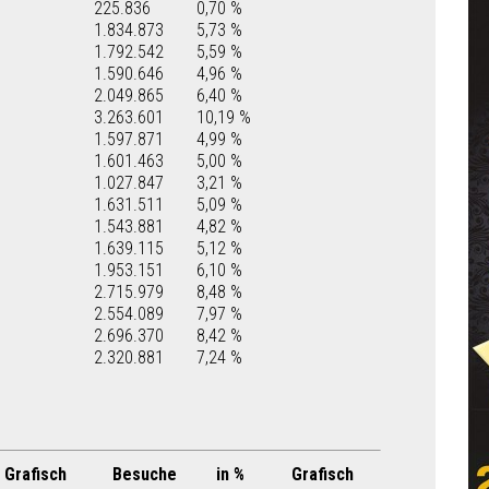
225.836
0,70 %
1.834.873
5,73 %
1.792.542
5,59 %
1.590.646
4,96 %
2.049.865
6,40 %
3.263.601
10,19 %
1.597.871
4,99 %
1.601.463
5,00 %
1.027.847
3,21 %
1.631.511
5,09 %
1.543.881
4,82 %
1.639.115
5,12 %
1.953.151
6,10 %
2.715.979
8,48 %
2.554.089
7,97 %
2.696.370
8,42 %
2.320.881
7,24 %
Grafisch
Besuche
in %
Grafisch