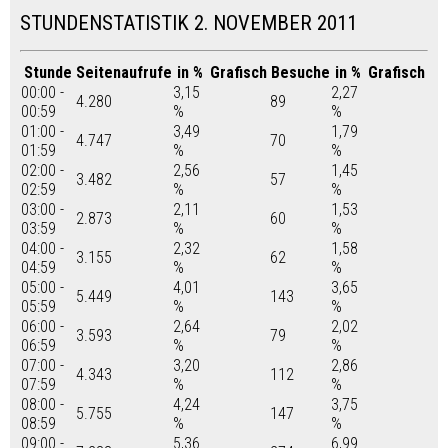
STUNDENSTATISTIK 2. NOVEMBER 2011
Stunde
Seitenaufrufe
in %
Grafisch
Besuche
in %
Grafisch
00:00 -
3,15
2,27
4.280
89
00:59
%
%
01:00 -
3,49
1,79
4.747
70
01:59
%
%
02:00 -
2,56
1,45
3.482
57
02:59
%
%
03:00 -
2,11
1,53
2.873
60
03:59
%
%
04:00 -
2,32
1,58
3.155
62
04:59
%
%
05:00 -
4,01
3,65
5.449
143
05:59
%
%
06:00 -
2,64
2,02
3.593
79
06:59
%
%
07:00 -
3,20
2,86
4.343
112
07:59
%
%
08:00 -
4,24
3,75
5.755
147
08:59
%
%
09:00 -
5,36
6,99