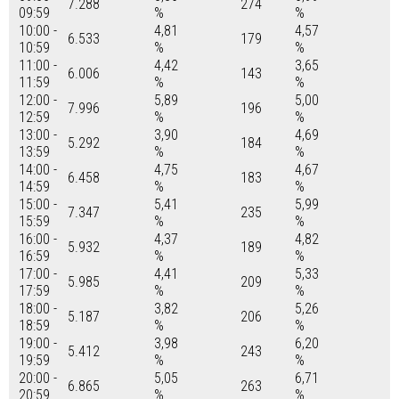
7.288
274
09:59
%
%
10:00 -
4,81
4,57
6.533
179
10:59
%
%
11:00 -
4,42
3,65
6.006
143
11:59
%
%
12:00 -
5,89
5,00
7.996
196
12:59
%
%
13:00 -
3,90
4,69
5.292
184
13:59
%
%
14:00 -
4,75
4,67
6.458
183
14:59
%
%
15:00 -
5,41
5,99
7.347
235
15:59
%
%
16:00 -
4,37
4,82
5.932
189
16:59
%
%
17:00 -
4,41
5,33
5.985
209
17:59
%
%
18:00 -
3,82
5,26
5.187
206
18:59
%
%
19:00 -
3,98
6,20
5.412
243
19:59
%
%
20:00 -
5,05
6,71
6.865
263
20:59
%
%