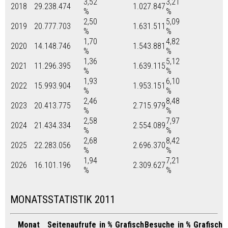
3,52
3,21
2018
29.238.474
1.027.847
%
%
2,50
5,09
2019
20.777.703
1.631.511
%
%
1,70
4,82
2020
14.148.746
1.543.881
%
%
1,36
5,12
2021
11.296.395
1.639.115
%
%
1,93
6,10
2022
15.993.904
1.953.151
%
%
2,46
8,48
2023
20.413.775
2.715.979
%
%
2,58
7,97
2024
21.434.334
2.554.089
%
%
2,68
8,42
2025
22.283.056
2.696.370
%
%
1,94
7,21
2026
16.101.196
2.309.627
%
%
MONATSSTATISTIK 2011
Monat
Seitenaufrufe
in %
Grafisch
Besuche
in %
Grafisch