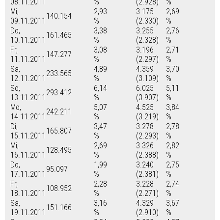
08.11.2011
%
(2.928)
%
Mi,
2,93
3.175
2,69
140.154
09.11.2011
%
(2.330)
%
Do,
3,38
3.255
2,76
161.465
10.11.2011
%
(2.328)
%
Fr,
3,08
3.196
2,71
147.277
11.11.2011
%
(2.297)
%
Sa,
4,89
4.359
3,70
233.565
12.11.2011
%
(3.109)
%
So,
6,14
6.025
5,11
293.412
13.11.2011
%
(3.907)
%
Mo,
5,07
4.525
3,84
242.211
14.11.2011
%
(3.219)
%
Di,
3,47
3.278
2,78
165.807
15.11.2011
%
(2.293)
%
Mi,
2,69
3.326
2,82
128.495
16.11.2011
%
(2.388)
%
Do,
1,99
3.240
2,75
95.097
17.11.2011
%
(2.381)
%
Fr,
2,28
3.228
2,74
108.952
18.11.2011
%
(2.271)
%
Sa,
3,16
4.329
3,67
151.166
19.11.2011
%
(2.910)
%