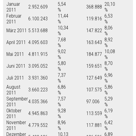
Januar
5,54
20,10
2.952.609
368.888
2011
%
%
Februar
11,44
6,53
6.100.243
119.816
2011
%
%
10,34
8,06
März 2011
5.513.688
147.822
%
%
7,68
8,92
April 2011
4.095.603
163.643
%
%
9,02
10,08
Mai 2011
4.811.915
184.877
%
%
5,80
8,70
Juni 2011
3.095.052
159.651
%
%
7,37
6,96
Juli 2011
3.931.360
127.649
%
%
August
6,86
5,86
3.660.223
107.575
2011
%
%
September
7,57
5,29
4.035.366
97.006
2011
%
%
Oktober
9,28
6,19
4.945.863
113.559
2011
%
%
November
8,96
6,42
4.779.552
117.881
2011
%
%
Dezember
10,13
6,89