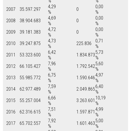
%
%
4,29
0,00
2007
35.597.297
0
%
%
4,69
0,00
2008
38.904.683
0
%
%
4,72
0,00
2009
39.181.383
0
%
%
4,73
0,71
2010
39.247.875
225.836
%
%
6,42
5,73
2011
53.323.600
1.834.873
%
%
7,96
5,60
2012
66.105.427
1.792.542
%
%
6,75
4,97
2013
55.985.772
1.590.646
%
%
7,59
6,40
2014
62.977.489
2.049.865
%
%
6,66
10,19
2015
55.257.004
3.263.601
%
%
7,51
4,99
2016
62.316.615
1.597.871
%
%
7,92
5,00
2017
65.702.557
1.601.463
%
%