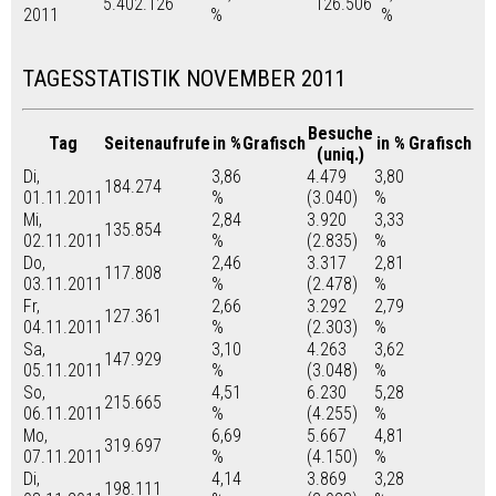
5.402.126
126.506
2011
%
%
TAGESSTATISTIK NOVEMBER 2011
Besuche
Tag
Seitenaufrufe
in %
Grafisch
in %
Grafisch
(uniq.)
Di,
3,86
4.479
3,80
184.274
01.11.2011
%
(3.040)
%
Mi,
2,84
3.920
3,33
135.854
02.11.2011
%
(2.835)
%
Do,
2,46
3.317
2,81
117.808
03.11.2011
%
(2.478)
%
Fr,
2,66
3.292
2,79
127.361
04.11.2011
%
(2.303)
%
Sa,
3,10
4.263
3,62
147.929
05.11.2011
%
(3.048)
%
So,
4,51
6.230
5,28
215.665
06.11.2011
%
(4.255)
%
Mo,
6,69
5.667
4,81
319.697
07.11.2011
%
(4.150)
%
Di,
4,14
3.869
3,28
198.111