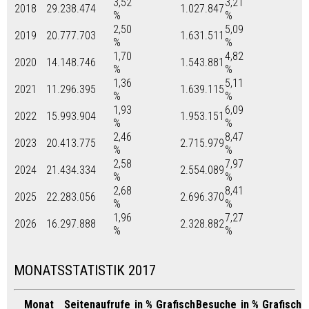
3,52
3,21
2018
29.238.474
1.027.847
%
%
2,50
5,09
2019
20.777.703
1.631.511
%
%
1,70
4,82
2020
14.148.746
1.543.881
%
%
1,36
5,11
2021
11.296.395
1.639.115
%
%
1,93
6,09
2022
15.993.904
1.953.151
%
%
2,46
8,47
2023
20.413.775
2.715.979
%
%
2,58
7,97
2024
21.434.334
2.554.089
%
%
2,68
8,41
2025
22.283.056
2.696.370
%
%
1,96
7,27
2026
16.297.888
2.328.882
%
%
MONATSSTATISTIK 2017
Monat
Seitenaufrufe
in %
Grafisch
Besuche
in %
Grafisch