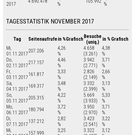
4.690.478
105.992
2017
%
%
TAGESSTATISTIK NOVEMBER 2017
Besuche
Tag
Seitenaufrufe
in %
Grafisch
in %
Grafisch
(uniq.)
Mi,
4,26
4.658
4,38
207.206
01.11.2017
%
(3.261)
%
Do,
4,46
3.942
3,71
217.157
02.11.2017
%
(2.771)
%
Fr,
3,33
2.826
2,66
161.817
03.11.2017
%
(2.149)
%
Sa,
3,48
3.332
3,13
169.317
04.11.2017
%
(2.399)
%
So,
4,22
5.669
5,33
205.315
05.11.2017
%
(3.933)
%
Mo,
3,72
3.950
3,71
180.794
06.11.2017
%
(2.970)
%
Di,
2,82
3.423
3,22
137.212
07.11.2017
%
(2.541)
%
Mi,
3,25
3.322
3,12
157.999