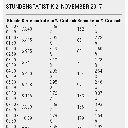
STUNDENSTATISTIK 2. NOVEMBER 2017
Stunde
Seitenaufrufe
in %
Grafisch
Besuche
in %
Grafisch
00:00 -
3,38
4,11
7.340
162
00:59
%
%
01:00 -
2,95
2,23
6.415
88
01:59
%
%
02:00 -
3,19
1,60
6.925
63
02:59
%
%
03:00 -
3,10
1,78
6.741
70
03:59
%
%
04:00 -
2,96
2,64
6.430
104
04:59
%
%
05:00 -
2,95
2,46
6.408
97
05:59
%
%
06:00 -
3,76
3,37
8.165
133
06:59
%
%
07:00 -
3,38
3,93
7.339
155
07:59
%
%
08:00 -
4,79
4,54
10.391
179
08:59
%
%
09:00 -
3,55
4,92