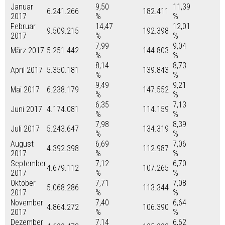
Januar
9,50
11,39
6.241.266
182.411
2017
%
%
Februar
14,47
12,01
9.509.215
192.398
2017
%
%
7,99
9,04
März 2017
5.251.442
144.803
%
%
8,14
8,73
April 2017
5.350.181
139.843
%
%
9,49
9,21
Mai 2017
6.238.179
147.552
%
%
6,35
7,13
Juni 2017
4.174.081
114.159
%
%
7,98
8,39
Juli 2017
5.243.647
134.319
%
%
August
6,69
7,06
4.392.398
112.987
2017
%
%
September
7,12
6,70
4.679.112
107.265
2017
%
%
Oktober
7,71
7,08
5.068.286
113.344
2017
%
%
November
7,40
6,64
4.864.272
106.390
2017
%
%
Dezember
7,14
6,62