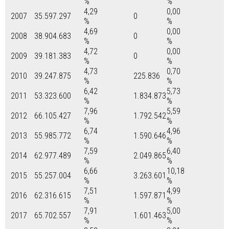
%
%
4,29
0,00
2007
35.597.297
0
%
%
4,69
0,00
2008
38.904.683
0
%
%
4,72
0,00
2009
39.181.383
0
%
%
4,73
0,70
2010
39.247.875
225.836
%
%
6,42
5,73
2011
53.323.600
1.834.873
%
%
7,96
5,59
2012
66.105.427
1.792.542
%
%
6,74
4,96
2013
55.985.772
1.590.646
%
%
7,59
6,40
2014
62.977.489
2.049.865
%
%
6,66
10,18
2015
55.257.004
3.263.601
%
%
7,51
4,99
2016
62.316.615
1.597.871
%
%
7,91
5,00
2017
65.702.557
1.601.463
%
%