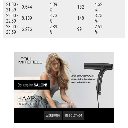
21:00 -
4,39
4,62
9.544
182
21:59
%
%
22:00 -
3,73
3,75
8.109
148
22:59
%
%
23:00 -
2,89
2,51
6.276
99
23:59
%
%
WERBUNG
INGOLSTADT