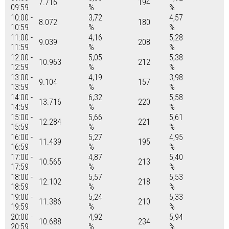
7.716
194
09:59
%
%
10:00 -
3,72
4,57
8.072
180
10:59
%
%
11:00 -
4,16
5,28
9.039
208
11:59
%
%
12:00 -
5,05
5,38
10.963
212
12:59
%
%
13:00 -
4,19
3,98
9.104
157
13:59
%
%
14:00 -
6,32
5,58
13.716
220
14:59
%
%
15:00 -
5,66
5,61
12.284
221
15:59
%
%
16:00 -
5,27
4,95
11.439
195
16:59
%
%
17:00 -
4,87
5,40
10.565
213
17:59
%
%
18:00 -
5,57
5,53
12.102
218
18:59
%
%
19:00 -
5,24
5,33
11.386
210
19:59
%
%
20:00 -
4,92
5,94
10.688
234
20:59
%
%