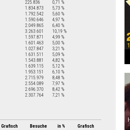
225.836
0,71 %
1.834.873
5,73 %
1.792.542
5,60 %
1.590.646
4,97 %
2.049.865
6,40 %
3.263.601
10,19 %
1.597.871
4,99 %
1.601.463
5,00 %
1.027.847
3,21 %
1.631.511
5,09 %
1.543.881
4,82 %
1.639.115
5,12 %
1.953.151
6,10 %
2.715.979
8,48 %
2.554.089
7,97 %
2.696.370
8,42 %
2.307.764
7,21 %
Grafisch
Besuche
in %
Grafisch