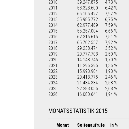
2010
39.247.875
4,73 %
2011
53.323.600
6,42 %
2012
66.105.427
7,97 %
2013
55.985.772
6,75 %
2014
62.977.489
7,59 %
2015
55.257.004
6,66 %
2016
62.316.615
7,51 %
2017
65.702.557
7,92 %
2018
29.238.474
3,52 %
2019
20.777.703
2,50 %
2020
14.148.746
1,70 %
2021
11.296.395
1,36 %
2022
15.993.904
1,93 %
2023
20.413.775
2,46 %
2024
21.434.334
2,58 %
2025
22.283.056
2,68 %
2026
16.080.641
1,94 %
MONATSSTATISTIK 2015
Monat
Seitenaufrufe
in %