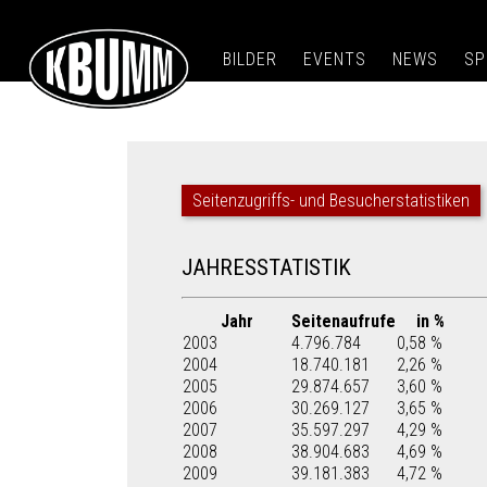
BILDER
EVENTS
NEWS
SP
Seitenzugriffs- und Besucherstatistiken
JAHRESSTATISTIK
Jahr
Seitenaufrufe
in %
2003
4.796.784
0,58 %
2004
18.740.181
2,26 %
2005
29.874.657
3,60 %
2006
30.269.127
3,65 %
2007
35.597.297
4,29 %
2008
38.904.683
4,69 %
2009
39.181.383
4,72 %