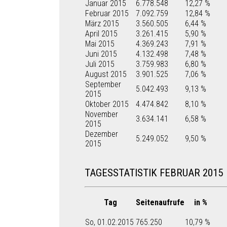
Januar 2015
6.778.548
12,27 %
Februar 2015
7.092.759
12,84 %
März 2015
3.560.505
6,44 %
April 2015
3.261.415
5,90 %
Mai 2015
4.369.243
7,91 %
Juni 2015
4.132.498
7,48 %
Juli 2015
3.759.983
6,80 %
August 2015
3.901.525
7,06 %
September
5.042.493
9,13 %
2015
Oktober 2015
4.474.842
8,10 %
November
3.634.141
6,58 %
2015
Dezember
5.249.052
9,50 %
2015
TAGESSTATISTIK FEBRUAR 2015
Tag
Seitenaufrufe
in %
So, 01.02.2015
765.250
10,79 %