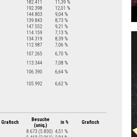
182.411
11,39 %
192.398
12,01 %
144.803
9,04 %
139.843
8,73 %
147.552
9,21 %
114.159
7,13 %
134.319
8,39 %
112.987
7,06 %
107.265
6,70 %
113.344
7,08 %
106.390
6,64 %
105.992
6,62 %
Besuche
Grafisch
in %
Grafisch
(uniq.)
8.673 (5.830)
4,51 %