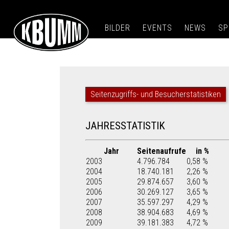
BILDER
EVENTS
NEWS
SP
Seitenzugriffs- und Besucherstatistiken
JAHRESSTATISTIK
Jahr
Seitenaufrufe
in %
2003
4.796.784
0,58 %
2004
18.740.181
2,26 %
2005
29.874.657
3,60 %
2006
30.269.127
3,65 %
2007
35.597.297
4,29 %
2008
38.904.683
4,69 %
2009
39.181.383
4,72 %