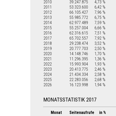
2010
39.247.875
4,73 %
2011
53.323.600
6,42 %
2012
66.105.427
7,96 %
2013
55.985.772
6,75 %
2014
62.977.489
7,59 %
2015
55.257.004
6,66 %
2016
62.316.615
7,51 %
2017
65.702.557
7,92 %
2018
29.238.474
3,52 %
2019
20.777.703
2,50 %
2020
14.148.746
1,70 %
2021
11.296.395
1,36 %
2022
15.993.904
1,93 %
2023
20.413.775
2,46 %
2024
21.434.334
2,58 %
2025
22.283.056
2,68 %
2026
16.123.998
1,94 %
MONATSSTATISTIK 2017
Monat
Seitenaufrufe
in %