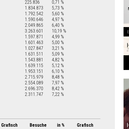
225.836
0,71 %
1.834.873
5,73 %
1.792.542
5,60 %
1.590.646
4,97 %
2.049.865
6,40 %
3.263.601
10,19 %
1.597.871
4,99 %
1.601.463
5,00 %
1.027.847
3,21 %
1.631.511
5,09 %
1.543.881
4,82 %
1.639.115
5,12 %
1.953.151
6,10 %
2.715.979
8,48 %
2.554.089
7,97 %
2.696.370
8,42 %
2.311.747
7,22 %
Grafisch
Besuche
in %
Grafisch