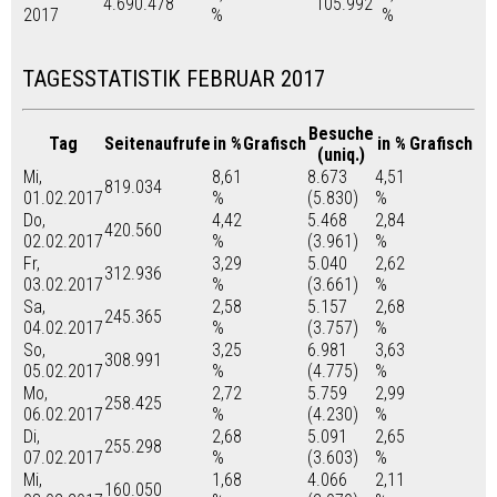
4.690.478
105.992
2017
%
%
TAGESSTATISTIK FEBRUAR 2017
Besuche
Tag
Seitenaufrufe
in %
Grafisch
in %
Grafisch
(uniq.)
Mi,
8,61
8.673
4,51
819.034
01.02.2017
%
(5.830)
%
Do,
4,42
5.468
2,84
420.560
02.02.2017
%
(3.961)
%
Fr,
3,29
5.040
2,62
312.936
03.02.2017
%
(3.661)
%
Sa,
2,58
5.157
2,68
245.365
04.02.2017
%
(3.757)
%
So,
3,25
6.981
3,63
308.991
05.02.2017
%
(4.775)
%
Mo,
2,72
5.759
2,99
258.425
06.02.2017
%
(4.230)
%
Di,
2,68
5.091
2,65
255.298
07.02.2017
%
(3.603)
%
Mi,
1,68
4.066
2,11
160.050