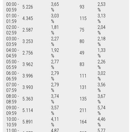
00:00 -
3,65
2,53
5.226
93
00:59
%
%
01:00 -
3,03
3,13
4.345
115
01:59
%
%
02:00 -
1,81
2,04
2.587
75
02:59
%
%
03:00 -
2,27
2,18
3.253
80
03:59
%
%
04:00 -
1,92
1,33
2.756
49
04:59
%
%
05:00 -
2,77
2,26
3.962
83
05:59
%
%
06:00 -
2,79
3,02
3.996
111
06:59
%
%
07:00 -
2,79
3,56
3.993
131
07:59
%
%
08:00 -
3,74
3,67
5.363
135
08:59
%
%
09:00 -
3,57
5,74
5.114
211
09:59
%
%
10:00 -
4,11
4,46
5.891
164
10:59
%
%
11:00 -
4,87
5,77