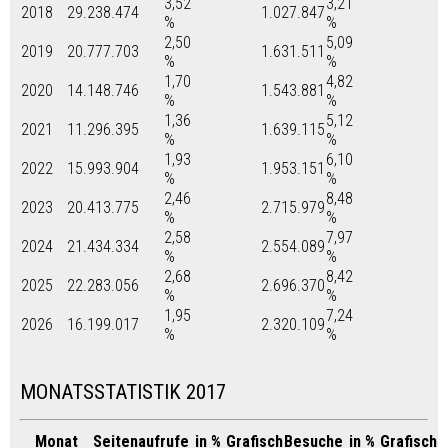
3,52
3,21
2018
29.238.474
1.027.847
%
%
2,50
5,09
2019
20.777.703
1.631.511
%
%
1,70
4,82
2020
14.148.746
1.543.881
%
%
1,36
5,12
2021
11.296.395
1.639.115
%
%
1,93
6,10
2022
15.993.904
1.953.151
%
%
2,46
8,48
2023
20.413.775
2.715.979
%
%
2,58
7,97
2024
21.434.334
2.554.089
%
%
2,68
8,42
2025
22.283.056
2.696.370
%
%
1,95
7,24
2026
16.199.017
2.320.109
%
%
MONATSSTATISTIK 2017
Monat
Seitenaufrufe
in %
Grafisch
Besuche
in %
Grafisch