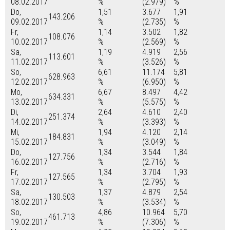
08.02.2017
%
(2.979)
%
Do,
1,51
3.677
1,91
143.206
09.02.2017
%
(2.735)
%
Fr,
1,14
3.502
1,82
108.076
10.02.2017
%
(2.569)
%
Sa,
1,19
4.919
2,56
113.601
11.02.2017
%
(3.526)
%
So,
6,61
11.174
5,81
628.963
12.02.2017
%
(6.950)
%
Mo,
6,67
8.497
4,42
634.331
13.02.2017
%
(5.575)
%
Di,
2,64
4.610
2,40
251.374
14.02.2017
%
(3.393)
%
Mi,
1,94
4.120
2,14
184.831
15.02.2017
%
(3.049)
%
Do,
1,34
3.544
1,84
127.756
16.02.2017
%
(2.716)
%
Fr,
1,34
3.704
1,93
127.565
17.02.2017
%
(2.795)
%
Sa,
1,37
4.879
2,54
130.503
18.02.2017
%
(3.534)
%
So,
4,86
10.964
5,70
461.713
19.02.2017
%
(7.306)
%