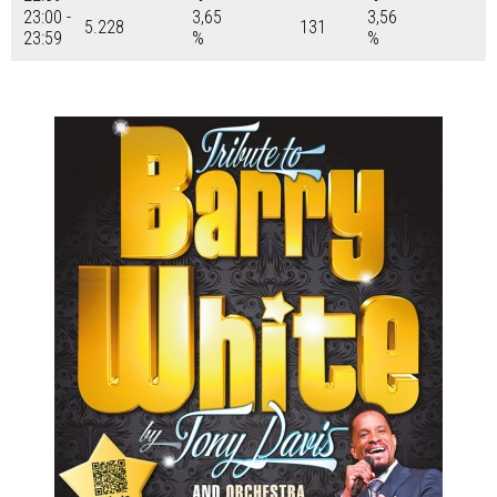
23:00 -
3,65
3,56
5.228
131
23:59
%
%