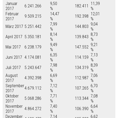
Januar
9,50
11,39
6.241.266
182.411
2017
%
%
Februar
14,47
12,01
9.509.215
192.398
2017
%
%
7,99
9,04
März 2017
5.251.442
144.803
%
%
8,14
8,73
April 2017
5.350.181
139.843
%
%
9,49
9,21
Mai 2017
6.238.179
147.552
%
%
6,35
7,13
Juni 2017
4.174.081
114.159
%
%
7,98
8,39
Juli 2017
5.243.647
134.319
%
%
August
6,69
7,06
4.392.398
112.987
2017
%
%
September
7,12
6,70
4.679.112
107.265
2017
%
%
Oktober
7,71
7,08
5.068.286
113.344
2017
%
%
November
7,40
6,64
4.864.272
106.390
2017
%
%
Dezember
7,14
6,62