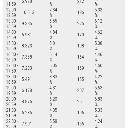
6.978
212
11:59
%
%
12:00 -
7,34
5,33
10.513
196
12:59
%
%
13:00 -
6,55
6,12
9.385
225
13:59
%
%
14:00 -
4,84
4,62
6.931
170
14:59
%
%
15:00 -
5,81
5,38
8.323
198
15:59
%
%
16:00 -
5,14
4,46
7.358
164
16:59
%
%
17:00 -
5,05
4,60
7.233
169
17:59
%
%
18:00 -
3,83
4,22
5.491
155
18:59
%
%
19:00 -
4,31
5,63
6.178
207
19:59
%
%
20:00 -
6,20
6,83
8.876
251
20:59
%
%
21:00 -
4,35
5,33
6.235
196
21:59
%
%
22:00 -
5,58
4,24
7.991
156
22:59
%
%