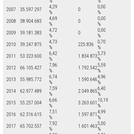
%
%
4,29
0,00
2007
35.597.297
0
%
%
4,69
0,00
2008
38.904.683
0
%
%
4,72
0,00
2009
39.181.383
0
%
%
4,73
0,70
2010
39.247.875
225.836
%
%
6,42
5,73
2011
53.323.600
1.834.873
%
%
7,96
5,59
2012
66.105.427
1.792.542
%
%
6,74
4,96
2013
55.985.772
1.590.646
%
%
7,59
6,40
2014
62.977.489
2.049.865
%
%
6,66
10,19
2015
55.257.004
3.263.601
%
%
7,51
4,99
2016
62.316.615
1.597.871
%
%
7,92
5,00
2017
65.702.557
1.601.463
%
%