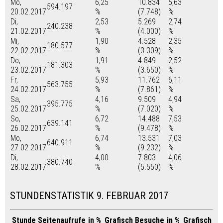
Mo,
6,25
10.834
5,63
594.197
20.02.2017
%
(7.748)
%
Di,
2,53
5.269
2,74
240.238
21.02.2017
%
(4.000)
%
Mi,
1,90
4.528
2,35
180.577
22.02.2017
%
(3.309)
%
Do,
1,91
4.849
2,52
181.303
23.02.2017
%
(3.650)
%
Fr,
5,93
11.762
6,11
563.755
24.02.2017
%
(7.861)
%
Sa,
4,16
9.509
4,94
395.775
25.02.2017
%
(7.020)
%
So,
6,72
14.488
7,53
639.141
26.02.2017
%
(9.478)
%
Mo,
6,74
13.531
7,03
640.911
27.02.2017
%
(9.232)
%
Di,
4,00
7.803
4,06
380.740
28.02.2017
%
(5.550)
%
STUNDENSTATISTIK 9. FEBRUAR 2017
Stunde
Seitenaufrufe
in %
Grafisch
Besuche
in %
Grafisch