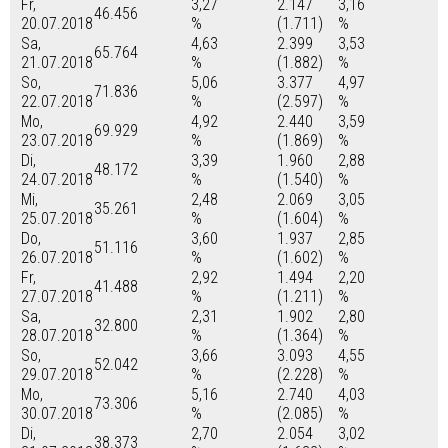
Fr,
3,27
2.147
3,16
46.456
20.07.2018
%
(1.711)
%
Sa,
4,63
2.399
3,53
65.764
21.07.2018
%
(1.882)
%
So,
5,06
3.377
4,97
71.836
22.07.2018
%
(2.597)
%
Mo,
4,92
2.440
3,59
69.929
23.07.2018
%
(1.869)
%
Di,
3,39
1.960
2,88
48.172
24.07.2018
%
(1.540)
%
Mi,
2,48
2.069
3,05
35.261
25.07.2018
%
(1.604)
%
Do,
3,60
1.937
2,85
51.116
26.07.2018
%
(1.602)
%
Fr,
2,92
1.494
2,20
41.488
27.07.2018
%
(1.211)
%
Sa,
2,31
1.902
2,80
32.800
28.07.2018
%
(1.364)
%
So,
3,66
3.093
4,55
52.042
29.07.2018
%
(2.228)
%
Mo,
5,16
2.740
4,03
73.306
30.07.2018
%
(2.085)
%
Di,
2,70
2.054
3,02
38.373