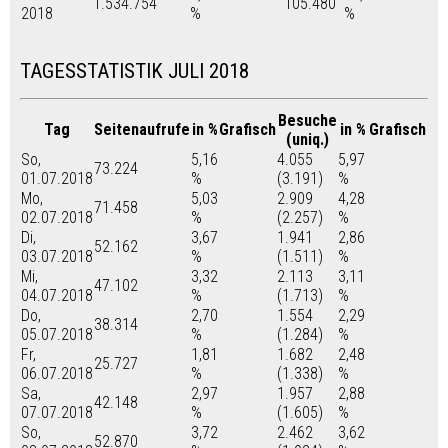
1.534.754
105.480
2018
%
%
TAGESSTATISTIK JULI 2018
Besuche
Tag
Seitenaufrufe
in %
Grafisch
in %
Grafisch
(uniq.)
So,
5,16
4.055
5,97
73.224
01.07.2018
%
(3.191)
%
Mo,
5,03
2.909
4,28
71.458
02.07.2018
%
(2.257)
%
Di,
3,67
1.941
2,86
52.162
03.07.2018
%
(1.511)
%
Mi,
3,32
2.113
3,11
47.102
04.07.2018
%
(1.713)
%
Do,
2,70
1.554
2,29
38.314
05.07.2018
%
(1.284)
%
Fr,
1,81
1.682
2,48
25.727
06.07.2018
%
(1.338)
%
Sa,
2,97
1.957
2,88
42.148
07.07.2018
%
(1.605)
%
So,
3,72
2.462
3,62
52.870