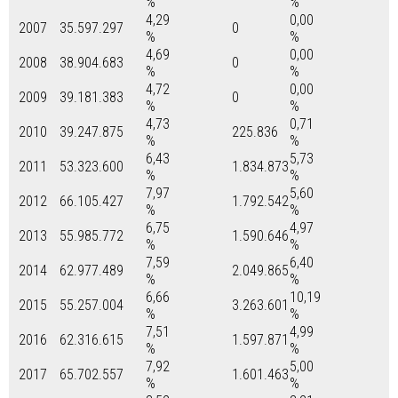
%
%
4,29
0,00
2007
35.597.297
0
%
%
4,69
0,00
2008
38.904.683
0
%
%
4,72
0,00
2009
39.181.383
0
%
%
4,73
0,71
2010
39.247.875
225.836
%
%
6,43
5,73
2011
53.323.600
1.834.873
%
%
7,97
5,60
2012
66.105.427
1.792.542
%
%
6,75
4,97
2013
55.985.772
1.590.646
%
%
7,59
6,40
2014
62.977.489
2.049.865
%
%
6,66
10,19
2015
55.257.004
3.263.601
%
%
7,51
4,99
2016
62.316.615
1.597.871
%
%
7,92
5,00
2017
65.702.557
1.601.463
%
%