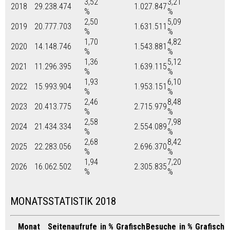
3,52
3,21
2018
29.238.474
1.027.847
%
%
2,50
5,09
2019
20.777.703
1.631.511
%
%
1,70
4,82
2020
14.148.746
1.543.881
%
%
1,36
5,12
2021
11.296.395
1.639.115
%
%
1,93
6,10
2022
15.993.904
1.953.151
%
%
2,46
8,48
2023
20.413.775
2.715.979
%
%
2,58
7,98
2024
21.434.334
2.554.089
%
%
2,68
8,42
2025
22.283.056
2.696.370
%
%
1,94
7,20
2026
16.062.502
2.305.835
%
%
MONATSSTATISTIK 2018
Monat
Seitenaufrufe
in %
Grafisch
Besuche
in %
Grafisch