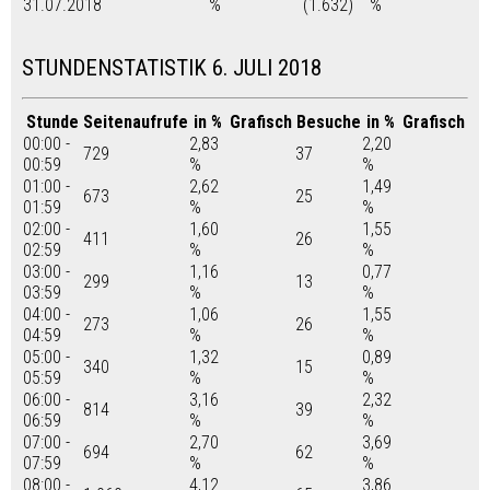
31.07.2018
%
(1.632)
%
STUNDENSTATISTIK 6. JULI 2018
Stunde
Seitenaufrufe
in %
Grafisch
Besuche
in %
Grafisch
00:00 -
2,83
2,20
729
37
00:59
%
%
01:00 -
2,62
1,49
673
25
01:59
%
%
02:00 -
1,60
1,55
411
26
02:59
%
%
03:00 -
1,16
0,77
299
13
03:59
%
%
04:00 -
1,06
1,55
273
26
04:59
%
%
05:00 -
1,32
0,89
340
15
05:59
%
%
06:00 -
3,16
2,32
814
39
06:59
%
%
07:00 -
2,70
3,69
694
62
07:59
%
%
08:00 -
4,12
3,86