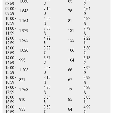
1.060
65
08:59
%
%
09:00 -
7,16
4,64
1.843
78
09:59
%
%
10:00 -
4,52
4,82
1.164
81
10:59
%
%
11:00 -
7,50
7,79
1.929
131
11:59
%
%
12:00 -
4,92
9,22
1.265
155
12:59
%
%
13:00 -
3,99
6,30
1.026
106
13:59
%
%
14:00 -
3,87
6,18
995
104
14:59
%
%
15:00 -
4,68
3,92
1.203
66
15:59
%
%
16:00 -
3,19
3,98
821
67
16:59
%
%
17:00 -
4,93
4,28
1.268
72
17:59
%
%
18:00 -
3,54
5,05
910
85
18:59
%
%
19:00 -
3,63
4,99
933
84
19:59
%
%