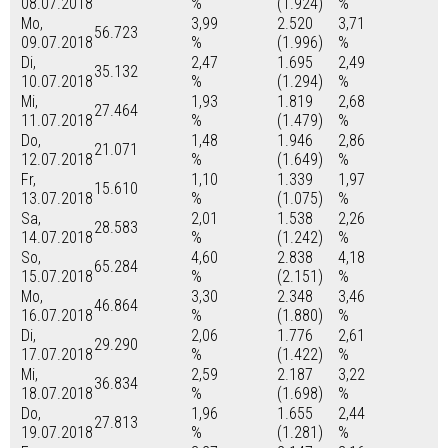
08.07.2018
%
(1.924)
%
Mo,
3,99
2.520
3,71
56.723
09.07.2018
%
(1.996)
%
Di,
2,47
1.695
2,49
35.132
10.07.2018
%
(1.294)
%
Mi,
1,93
1.819
2,68
27.464
11.07.2018
%
(1.479)
%
Do,
1,48
1.946
2,86
21.071
12.07.2018
%
(1.649)
%
Fr,
1,10
1.339
1,97
15.610
13.07.2018
%
(1.075)
%
Sa,
2,01
1.538
2,26
28.583
14.07.2018
%
(1.242)
%
So,
4,60
2.838
4,18
65.284
15.07.2018
%
(2.151)
%
Mo,
3,30
2.348
3,46
46.864
16.07.2018
%
(1.880)
%
Di,
2,06
1.776
2,61
29.290
17.07.2018
%
(1.422)
%
Mi,
2,59
2.187
3,22
36.834
18.07.2018
%
(1.698)
%
Do,
1,96
1.655
2,44
27.813
19.07.2018
%
(1.281)
%