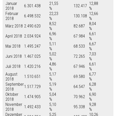
Januar
21,55
12,88
6.301.438
132.417
2018
%
%
Februar
22,23
12,66
6.498.532
130.108
2018
%
%
8,52
8,04
März 2018
2.490.620
82.687
%
%
6,96
6,61
April 2018
2.034.924
67.984
%
%
5,11
6,67
Mai 2018
1.495.247
68.533
%
%
5,02
7,03
Juni 2018
1.467.025
72.265
%
%
4,86
6,61
Juli 2018
1.420.216
67.946
%
%
August
5,17
6,77
1.510.651
69.580
2018
%
%
September
5,19
6,28
1.517.729
64.547
2018
%
%
Oktober
5,04
6,90
1.474.905
70.962
2018
%
%
November
5,10
9,28
1.492.433
95.338
2018
%
%
Dezember
5,25
10,26