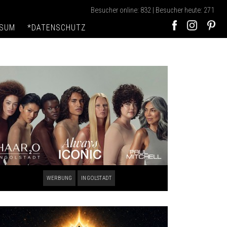
Besucher online: 832 | Besucher heute: 271
SSUM
*DATENSCHUTZ
WERBUNG
INGOLSTADT