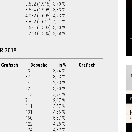
3.532 (1.915)
3,70 %
3.654 (1.998)
3,83 %
4.032 (1.695)
4,23 %
3.822 (1.641)
4,01 %
3.621 (1.593)
3,80 %
2.748 (1.536)
2,88 %
R 2018
Grafisch
Besuche
in %
Grafisch
93
3,24 %
87
3,03 %
64
2,23 %
92
3,20 %
113
3,94 %
71
2,47 %
111
3,87 %
131
4,56 %
160
5,57 %
122
4,25 %
124
4,32 %