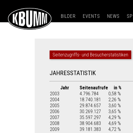
BILDER
EVENTS
NEWS
SP
Seitenzugriffs- und Besucherstatistiken
JAHRESSTATISTIK
Jahr
Seitenaufrufe
in %
2003
4.796.784
0,58 %
2004
18.740.181
2,26 %
2005
29.874.657
3,60 %
2006
30.269.127
3,65 %
2007
35.597.297
4,29 %
2008
38.904.683
4,69 %
2009
39.181.383
4,72 %