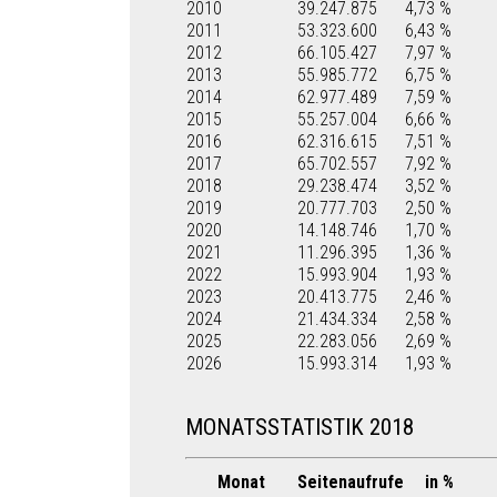
2010
39.247.875
4,73 %
2011
53.323.600
6,43 %
2012
66.105.427
7,97 %
2013
55.985.772
6,75 %
2014
62.977.489
7,59 %
2015
55.257.004
6,66 %
2016
62.316.615
7,51 %
2017
65.702.557
7,92 %
2018
29.238.474
3,52 %
2019
20.777.703
2,50 %
2020
14.148.746
1,70 %
2021
11.296.395
1,36 %
2022
15.993.904
1,93 %
2023
20.413.775
2,46 %
2024
21.434.334
2,58 %
2025
22.283.056
2,69 %
2026
15.993.314
1,93 %
MONATSSTATISTIK 2018
Monat
Seitenaufrufe
in %