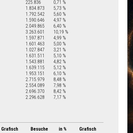
225.836
0,71 %
1.834.873
5,73 %
1.792.542
5,60 %
1.590.646
4,97 %
2.049.865
6,40 %
3.263.601
10,19 %
1.597.871
4,99 %
1.601.463
5,00 %
1.027.847
3,21 %
1.631.511
5,10 %
1.543.881
4,82 %
1.639.115
5,12 %
1.953.151
6,10 %
2.715.979
8,48 %
2.554.089
7,98 %
2.696.370
8,42 %
2.296.628
7,17 %
Grafisch
Besuche
in %
Grafisch