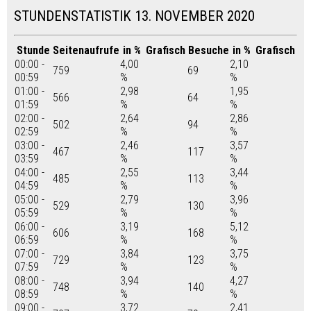
STUNDENSTATISTIK 13. NOVEMBER 2020
Stunde
Seitenaufrufe
in %
Grafisch
Besuche
in %
Grafisch
00:00 -
4,00
2,10
759
69
00:59
%
%
01:00 -
2,98
1,95
566
64
01:59
%
%
02:00 -
2,64
2,86
502
94
02:59
%
%
03:00 -
2,46
3,57
467
117
03:59
%
%
04:00 -
2,55
3,44
485
113
04:59
%
%
05:00 -
2,79
3,96
529
130
05:59
%
%
06:00 -
3,19
5,12
606
168
06:59
%
%
07:00 -
3,84
3,75
729
123
07:59
%
%
08:00 -
3,94
4,27
748
140
08:59
%
%
09:00 -
3,72
2,41