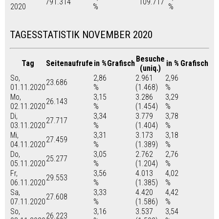
791.314
109.717
2020
%
%
TAGESSTATISTIK NOVEMBER 2020
Besuche
Tag
Seitenaufrufe
in %
Grafisch
in %
Grafisch
(uniq.)
So,
2,86
2.961
2,96
23.686
01.11.2020
%
(1.468)
%
Mo,
3,15
3.286
3,29
26.143
02.11.2020
%
(1.454)
%
Di,
3,34
3.779
3,78
27.717
03.11.2020
%
(1.404)
%
Mi,
3,31
3.173
3,18
27.459
04.11.2020
%
(1.389)
%
Do,
3,05
2.762
2,76
25.277
05.11.2020
%
(1.204)
%
Fr,
3,56
4.013
4,02
29.553
06.11.2020
%
(1.385)
%
Sa,
3,33
4.420
4,42
27.608
07.11.2020
%
(1.586)
%
So,
3,16
3.537
3,54
26.223