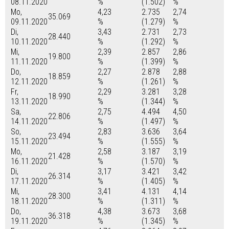
08.11.2020
%
(1.502)
%
Mo,
4,23
2.735
2,74
35.069
09.11.2020
%
(1.279)
%
Di,
3,43
2.731
2,73
28.440
10.11.2020
%
(1.292)
%
Mi,
2,39
2.857
2,86
19.800
11.11.2020
%
(1.399)
%
Do,
2,27
2.878
2,88
18.859
12.11.2020
%
(1.261)
%
Fr,
2,29
3.281
3,28
18.990
13.11.2020
%
(1.344)
%
Sa,
2,75
4.494
4,50
22.806
14.11.2020
%
(1.497)
%
So,
2,83
3.636
3,64
23.494
15.11.2020
%
(1.555)
%
Mo,
2,58
3.187
3,19
21.428
16.11.2020
%
(1.570)
%
Di,
3,17
3.421
3,42
26.314
17.11.2020
%
(1.405)
%
Mi,
3,41
4.131
4,14
28.300
18.11.2020
%
(1.311)
%
Do,
4,38
3.673
3,68
36.318
19.11.2020
%
(1.345)
%