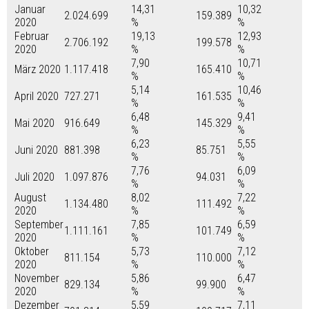
Januar
14,31
10,32
2.024.699
159.389
2020
%
%
Februar
19,13
12,93
2.706.192
199.578
2020
%
%
7,90
10,71
März 2020
1.117.418
165.410
%
%
5,14
10,46
April 2020
727.271
161.535
%
%
6,48
9,41
Mai 2020
916.649
145.329
%
%
6,23
5,55
Juni 2020
881.398
85.751
%
%
7,76
6,09
Juli 2020
1.097.876
94.031
%
%
August
8,02
7,22
1.134.480
111.492
2020
%
%
September
7,85
6,59
1.111.161
101.749
2020
%
%
Oktober
5,73
7,12
811.154
110.000
2020
%
%
November
5,86
6,47
829.134
99.900
2020
%
%
Dezember
5,59
7,11