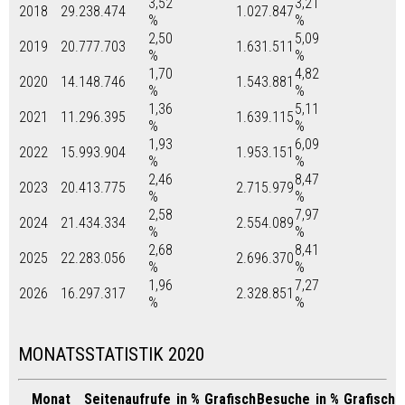
3,52
3,21
2018
29.238.474
1.027.847
%
%
2,50
5,09
2019
20.777.703
1.631.511
%
%
1,70
4,82
2020
14.148.746
1.543.881
%
%
1,36
5,11
2021
11.296.395
1.639.115
%
%
1,93
6,09
2022
15.993.904
1.953.151
%
%
2,46
8,47
2023
20.413.775
2.715.979
%
%
2,58
7,97
2024
21.434.334
2.554.089
%
%
2,68
8,41
2025
22.283.056
2.696.370
%
%
1,96
7,27
2026
16.297.317
2.328.851
%
%
MONATSSTATISTIK 2020
Monat
Seitenaufrufe
in %
Grafisch
Besuche
in %
Grafisch