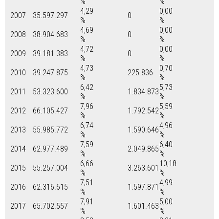
%
%
4,29
0,00
2007
35.597.297
0
%
%
4,69
0,00
2008
38.904.683
0
%
%
4,72
0,00
2009
39.181.383
0
%
%
4,73
0,70
2010
39.247.875
225.836
%
%
6,42
5,73
2011
53.323.600
1.834.873
%
%
7,96
5,59
2012
66.105.427
1.792.542
%
%
6,74
4,96
2013
55.985.772
1.590.646
%
%
7,59
6,40
2014
62.977.489
2.049.865
%
%
6,66
10,18
2015
55.257.004
3.263.601
%
%
7,51
4,99
2016
62.316.615
1.597.871
%
%
7,91
5,00
2017
65.702.557
1.601.463
%
%