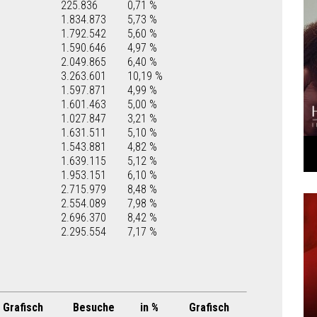
225.836
0,71 %
1.834.873
5,73 %
1.792.542
5,60 %
1.590.646
4,97 %
2.049.865
6,40 %
3.263.601
10,19 %
1.597.871
4,99 %
1.601.463
5,00 %
1.027.847
3,21 %
1.631.511
5,10 %
1.543.881
4,82 %
1.639.115
5,12 %
1.953.151
6,10 %
2.715.979
8,48 %
2.554.089
7,98 %
2.696.370
8,42 %
2.295.554
7,17 %
Grafisch
Besuche
in %
Grafisch