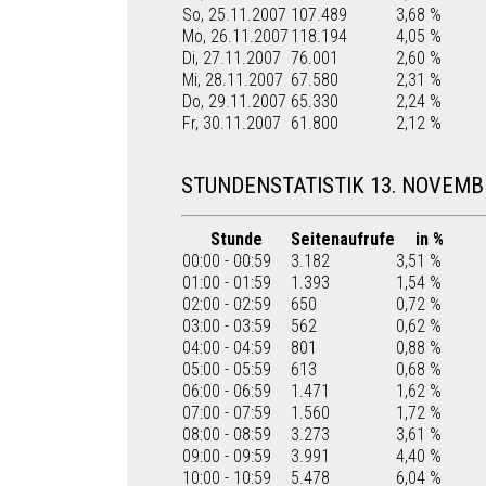
So, 25.11.2007
107.489
3,68 %
Mo, 26.11.2007
118.194
4,05 %
Di, 27.11.2007
76.001
2,60 %
Mi, 28.11.2007
67.580
2,31 %
Do, 29.11.2007
65.330
2,24 %
Fr, 30.11.2007
61.800
2,12 %
STUNDENSTATISTIK 13. NOVEMB
Stunde
Seitenaufrufe
in %
00:00 - 00:59
3.182
3,51 %
01:00 - 01:59
1.393
1,54 %
02:00 - 02:59
650
0,72 %
03:00 - 03:59
562
0,62 %
04:00 - 04:59
801
0,88 %
05:00 - 05:59
613
0,68 %
06:00 - 06:59
1.471
1,62 %
07:00 - 07:59
1.560
1,72 %
08:00 - 08:59
3.273
3,61 %
09:00 - 09:59
3.991
4,40 %
10:00 - 10:59
5.478
6,04 %