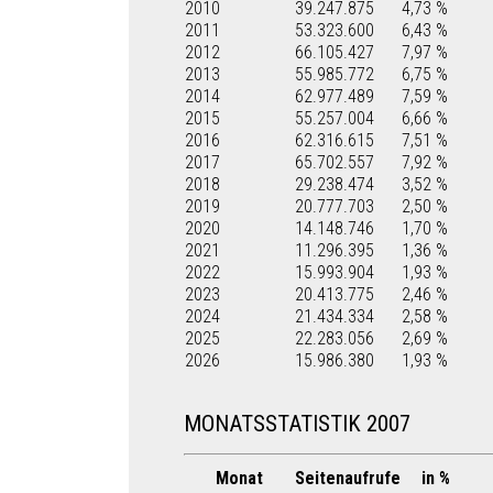
2010
39.247.875
4,73 %
2011
53.323.600
6,43 %
2012
66.105.427
7,97 %
2013
55.985.772
6,75 %
2014
62.977.489
7,59 %
2015
55.257.004
6,66 %
2016
62.316.615
7,51 %
2017
65.702.557
7,92 %
2018
29.238.474
3,52 %
2019
20.777.703
2,50 %
2020
14.148.746
1,70 %
2021
11.296.395
1,36 %
2022
15.993.904
1,93 %
2023
20.413.775
2,46 %
2024
21.434.334
2,58 %
2025
22.283.056
2,69 %
2026
15.986.380
1,93 %
MONATSSTATISTIK 2007
Monat
Seitenaufrufe
in %