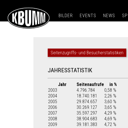
BILDER
EVENTS
NEWS
SP
Seitenzugriffs- und Besucherstatistiken
JAHRESSTATISTIK
Jahr
Seitenaufrufe
in %
2003
4.796.784
0,58 %
2004
18.740.181
2,26 %
2005
29.874.657
3,60 %
2006
30.269.127
3,65 %
2007
35.597.297
4,29 %
2008
38.904.683
4,69 %
2009
39.181.383
4,72 %