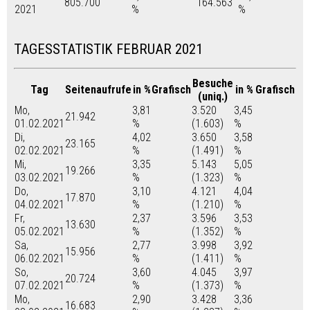
805.700
164.563
2021
%
%
TAGESSTATISTIK FEBRUAR 2021
Besuche
Tag
Seitenaufrufe
in %
Grafisch
in %
Grafisch
(uniq.)
Mo,
3,81
3.520
3,45
21.942
01.02.2021
%
(1.603)
%
Di,
4,02
3.650
3,58
23.165
02.02.2021
%
(1.491)
%
Mi,
3,35
5.143
5,05
19.266
03.02.2021
%
(1.323)
%
Do,
3,10
4.121
4,04
17.870
04.02.2021
%
(1.210)
%
Fr,
2,37
3.596
3,53
13.630
05.02.2021
%
(1.352)
%
Sa,
2,77
3.998
3,92
15.956
06.02.2021
%
(1.411)
%
So,
3,60
4.045
3,97
20.724
07.02.2021
%
(1.373)
%
Mo,
2,90
3.428
3,36
16.683