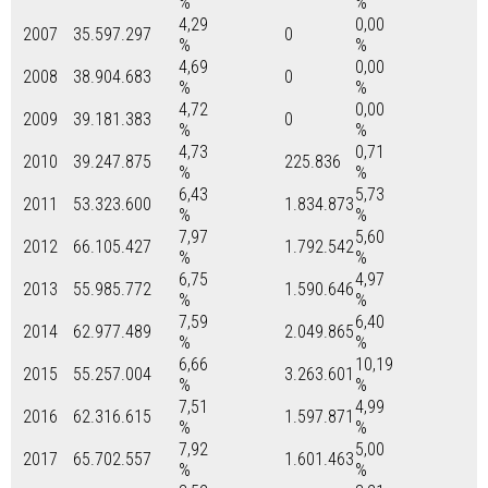
%
%
4,29
0,00
2007
35.597.297
0
%
%
4,69
0,00
2008
38.904.683
0
%
%
4,72
0,00
2009
39.181.383
0
%
%
4,73
0,71
2010
39.247.875
225.836
%
%
6,43
5,73
2011
53.323.600
1.834.873
%
%
7,97
5,60
2012
66.105.427
1.792.542
%
%
6,75
4,97
2013
55.985.772
1.590.646
%
%
7,59
6,40
2014
62.977.489
2.049.865
%
%
6,66
10,19
2015
55.257.004
3.263.601
%
%
7,51
4,99
2016
62.316.615
1.597.871
%
%
7,92
5,00
2017
65.702.557
1.601.463
%
%