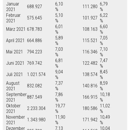
Januar
6,10
6,79
688.927
111.280
2021
%
%
Februar
5,10
6,22
575.645
101.927
2021
%
%
6,01
6,60
März 2021
678.783
108.163
%
%
5,89
7,05
April 2021
664.886
115.521
%
%
7,03
7,10
Mai 2021
794.223
116.346
%
%
6,81
7,47
Juni 2021
769.742
122.482
%
%
9,04
8,45
Juli 2021
1.021.574
138.574
%
%
August
7,37
8,59
832.082
140.816
2021
%
%
September
7,86
10,18
887.549
166.915
2021
%
%
Oktober
19,77
11,02
2.233.304
180.586
2021
%
%
November
11,90
10,49
1.343.980
171.942
2021
%
%
Dezember
7,13
10,04