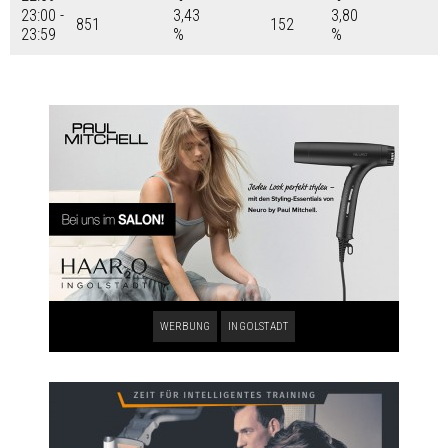
23:00 -
3,43
3,80
851
152
23:59
%
%
WERBUNG
INGOLSTADT