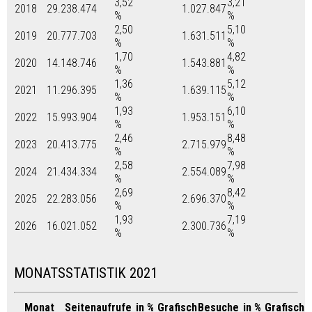
3,52
3,21
2018
29.238.474
1.027.847
%
%
2,50
5,10
2019
20.777.703
1.631.511
%
%
1,70
4,82
2020
14.148.746
1.543.881
%
%
1,36
5,12
2021
11.296.395
1.639.115
%
%
1,93
6,10
2022
15.993.904
1.953.151
%
%
2,46
8,48
2023
20.413.775
2.715.979
%
%
2,58
7,98
2024
21.434.334
2.554.089
%
%
2,69
8,42
2025
22.283.056
2.696.370
%
%
1,93
7,19
2026
16.021.052
2.300.736
%
%
MONATSSTATISTIK 2021
Monat
Seitenaufrufe
in %
Grafisch
Besuche
in %
Grafisch