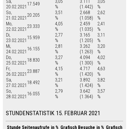
Sa,
3,05
3.111
3,05
17.549
20.02.2021
%
(1.442)
%
So,
3,51
2.668
2,62
20.205
21.02.2021
%
(1.058)
%
Mo,
4,05
2.459
2,41
23.333
22.02.2021
%
(1.035)
%
Di,
2,77
3.165
3,11
15.959
23.02.2021
%
(1.205)
%
Mi,
2,81
3.262
3,20
16.155
24.02.2021
%
(1.263)
%
Do,
3,27
4.094
4,02
18.830
25.02.2021
%
(1.300)
%
Fr,
4,15
4.717
4,63
23.887
26.02.2021
%
(1.420)
%
Sa,
3,21
3.892
3,82
18.492
27.02.2021
%
(1.424)
%
So,
2,79
3.642
3,57
16.055
28.02.2021
%
(1.364)
%
STUNDENSTATISTIK 15. FEBRUAR 2021
Stunde
Seitenaufrufe
in %
Grafisch
Besuche
in %
Grafisch