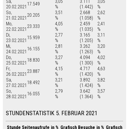
Sa,
3,05
3.111
3,05
17.549
20.02.2021
%
(1.442)
%
So,
3,51
2.668
2,62
20.205
21.02.2021
%
(1.058)
%
Mo,
4,05
2.459
2,41
23.333
22.02.2021
%
(1.035)
%
Di,
2,77
3.165
3,11
15.959
23.02.2021
%
(1.205)
%
Mi,
2,81
3.262
3,20
16.155
24.02.2021
%
(1.263)
%
Do,
3,27
4.094
4,02
18.830
25.02.2021
%
(1.300)
%
Fr,
4,15
4.717
4,63
23.887
26.02.2021
%
(1.420)
%
Sa,
3,21
3.892
3,82
18.492
27.02.2021
%
(1.424)
%
So,
2,79
3.642
3,57
16.055
28.02.2021
%
(1.364)
%
STUNDENSTATISTIK 5. FEBRUAR 2021
Stunde
Seitenaufrufe
in %
Grafisch
Besuche
in %
Grafisch