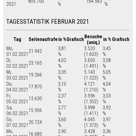
805.700
164.563
2021
%
%
TAGESSTATISTIK FEBRUAR 2021
Besuche
Tag
Seitenaufrufe
in %
Grafisch
in %
Grafisch
(uniq.)
Mo,
3,81
3.520
3,45
21.942
01.02.2021
%
(1.603)
%
Di,
4,02
3.650
3,58
23.165
02.02.2021
%
(1.491)
%
Mi,
3,35
5.143
5,05
19.266
03.02.2021
%
(1.323)
%
Do,
3,10
4.121
4,04
17.870
04.02.2021
%
(1.210)
%
Fr,
2,37
3.596
3,53
13.630
05.02.2021
%
(1.352)
%
Sa,
2,77
3.998
3,92
15.956
06.02.2021
%
(1.411)
%
So,
3,60
4.045
3,97
20.724
07.02.2021
%
(1.373)
%
Mo,
2,90
3.428
3,36
16.683