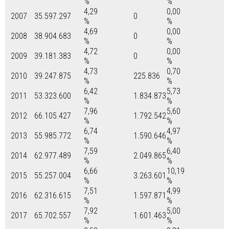
%
%
4,29
0,00
2007
35.597.297
0
%
%
4,69
0,00
2008
38.904.683
0
%
%
4,72
0,00
2009
39.181.383
0
%
%
4,73
0,70
2010
39.247.875
225.836
%
%
6,42
5,73
2011
53.323.600
1.834.873
%
%
7,96
5,60
2012
66.105.427
1.792.542
%
%
6,74
4,97
2013
55.985.772
1.590.646
%
%
7,59
6,40
2014
62.977.489
2.049.865
%
%
6,66
10,19
2015
55.257.004
3.263.601
%
%
7,51
4,99
2016
62.316.615
1.597.871
%
%
7,92
5,00
2017
65.702.557
1.601.463
%
%