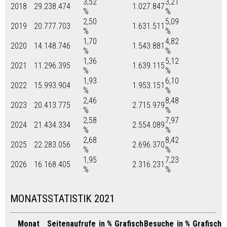
3,52
3,21
2018
29.238.474
1.027.847
%
%
2,50
5,09
2019
20.777.703
1.631.511
%
%
1,70
4,82
2020
14.148.746
1.543.881
%
%
1,36
5,12
2021
11.296.395
1.639.115
%
%
1,93
6,10
2022
15.993.904
1.953.151
%
%
2,46
8,48
2023
20.413.775
2.715.979
%
%
2,58
7,97
2024
21.434.334
2.554.089
%
%
2,68
8,42
2025
22.283.056
2.696.370
%
%
1,95
7,23
2026
16.168.405
2.316.231
%
%
MONATSSTATISTIK 2021
Monat
Seitenaufrufe
in %
Grafisch
Besuche
in %
Grafisch