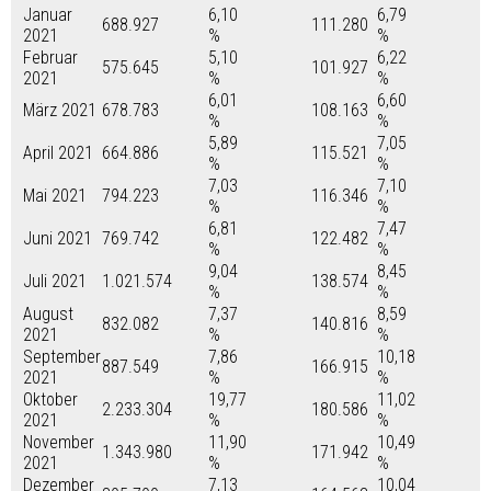
Januar
6,10
6,79
688.927
111.280
2021
%
%
Februar
5,10
6,22
575.645
101.927
2021
%
%
6,01
6,60
März 2021
678.783
108.163
%
%
5,89
7,05
April 2021
664.886
115.521
%
%
7,03
7,10
Mai 2021
794.223
116.346
%
%
6,81
7,47
Juni 2021
769.742
122.482
%
%
9,04
8,45
Juli 2021
1.021.574
138.574
%
%
August
7,37
8,59
832.082
140.816
2021
%
%
September
7,86
10,18
887.549
166.915
2021
%
%
Oktober
19,77
11,02
2.233.304
180.586
2021
%
%
November
11,90
10,49
1.343.980
171.942
2021
%
%
Dezember
7,13
10,04