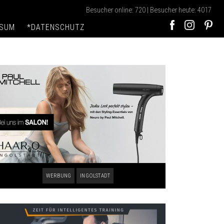
Besucher online: 720 | Besucher heute: 4017
SSUM
*DATENSCHUTZ
WERBUNG
INGOLSTADT