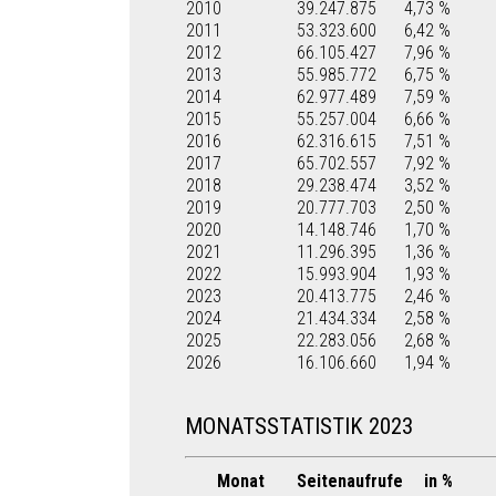
2010
39.247.875
4,73 %
2011
53.323.600
6,42 %
2012
66.105.427
7,96 %
2013
55.985.772
6,75 %
2014
62.977.489
7,59 %
2015
55.257.004
6,66 %
2016
62.316.615
7,51 %
2017
65.702.557
7,92 %
2018
29.238.474
3,52 %
2019
20.777.703
2,50 %
2020
14.148.746
1,70 %
2021
11.296.395
1,36 %
2022
15.993.904
1,93 %
2023
20.413.775
2,46 %
2024
21.434.334
2,58 %
2025
22.283.056
2,68 %
2026
16.106.660
1,94 %
MONATSSTATISTIK 2023
Monat
Seitenaufrufe
in %