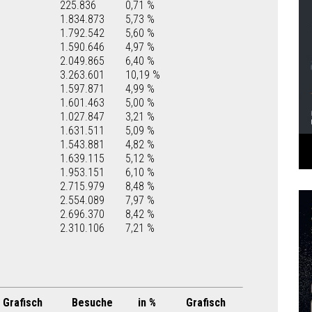
225.836
0,71 %
1.834.873
5,73 %
1.792.542
5,60 %
1.590.646
4,97 %
2.049.865
6,40 %
3.263.601
10,19 %
1.597.871
4,99 %
1.601.463
5,00 %
1.027.847
3,21 %
1.631.511
5,09 %
1.543.881
4,82 %
1.639.115
5,12 %
1.953.151
6,10 %
2.715.979
8,48 %
2.554.089
7,97 %
2.696.370
8,42 %
2.310.106
7,21 %
Grafisch
Besuche
in %
Grafisch