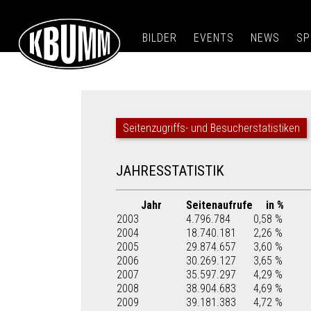
BILDER
EVENTS
NEWS
SP
Seitenzugriffs- und Besucherstatistiken
JAHRESSTATISTIK
Jahr
Seitenaufrufe
in %
2003
4.796.784
0,58 %
2004
18.740.181
2,26 %
2005
29.874.657
3,60 %
2006
30.269.127
3,65 %
2007
35.597.297
4,29 %
2008
38.904.683
4,69 %
2009
39.181.383
4,72 %