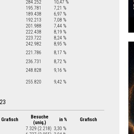
284.252
10,47 %
195.781
7,21 %
189.438
6,97 %
192.213
7,08 %
201.988
7,44 %
222.438
8,19 %
223.722
8,24 %
242.982
8,95 %
221.786
8,17 %
236.731
8,72 %
248.828
9,16 %
255.820
9,42 %
23
Besuche
Grafisch
in %
Grafisch
(uniq.)
7.329 (2.218)
3,30 %