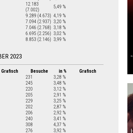
12.183
5,49 %
(7.002)
9.289 (4.673)
4,19 %
7.094 (2.937)
3,20 %
7.046 (2.768)
3,18 %
6.695 (2.256)
3,02 %
8.853 (2.146)
3,99 %
BER 2023
Grafisch
Besuche
in %
Grafisch
231
3,28 %
245
3,48 %
220
3,12 %
205
2,91 %
229
3,25 %
202
2,87 %
206
2,92 %
240
3,41 %
308
4,37 %
276
3,92 %